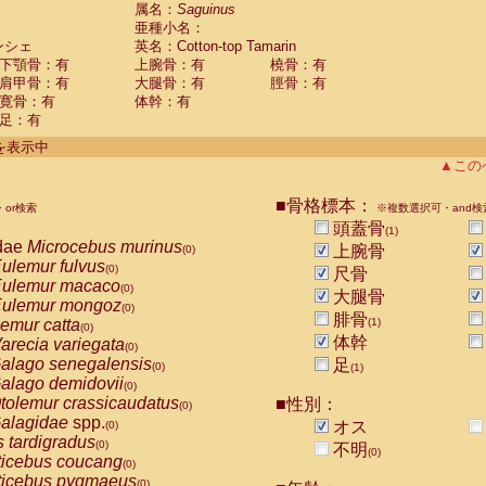
guinus midas
属名：
Saguinus
(0)
亜種小名：
guinus mystax
(0)
ンシェ
英名：Cotton-top Tamarin
uinus nigricollis
(0)
下顎骨：有
上腕骨：有
橈骨：有
guinus oedipus
(1)
肩甲骨：有
大腿骨：有
脛骨：有
uinus weddelli
(0)
寛骨：有
体幹：有
guinus
spp.
(0)
足：有
us trivirgatus
(0)
us albifrons
件を表示中
(0)
us apella
▲この
(0)
bus capucinus
(0)
us nigrivittatus
■骨格標本：
or検索
(0)
※複数選択可・and検
bus
spp.
頭蓋骨
(0)
(1)
miri boliviensis
dae
Microcebus murinus
(0)
上腕骨
(0)
miri sciureus
ulemur fulvus
(0)
(0)
尺骨
uatta caraya
ulemur macaco
(0)
(0)
大腿骨
uatta fusca
ulemur mongoz
(0)
(0)
腓骨
uatta seniculus
emur catta
(1)
(0)
(0)
uatta
spp.
体幹
arecia variegata
(0)
(0)
les belzebuth
alago senegalensis
足
(0)
(0)
(1)
les geoffroyi
alago demidovii
(0)
(0)
les paniscus
tolemur crassicaudatus
■性別：
(0)
(0)
les
spp.
alagidae
spp.
(0)
オス
(0)
othrix lagothricha
s tardigradus
(0)
(0)
不明
(0)
othrix lagothricha cana
ticebus coucang
(0)
(0)
Cacajao calvus rubicundus
ticebus pygmaeus
(0)
(0)