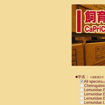
■学名：
※複数選択可・
All species
(1)
Cheirogalei
Lemuridae
E
Lemuridae
E
Lemuridae
E
Lemuridae
L