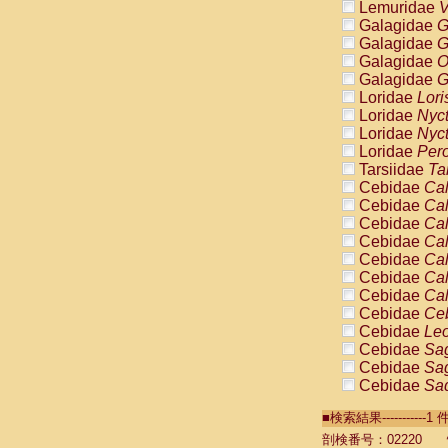
Lemuridae
V
Galagidae
G
Galagidae
G
Galagidae
O
Galagidae
G
Loridae
Lori
Loridae
Nyc
Loridae
Nyc
Loridae
Pero
Tarsiidae
Ta
Cebidae
Cal
Cebidae
Cal
Cebidae
Cal
Cebidae
Cal
Cebidae
Cal
Cebidae
Cal
Cebidae
Cal
Cebidae
Ce
Cebidae
Leo
Cebidae
Sag
Cebidae
Sag
Cebidae
Sag
Cebidae
Sag
■検索結果----------
Cebidae
Sag
Cebidae
Sa
剖検番号：02220