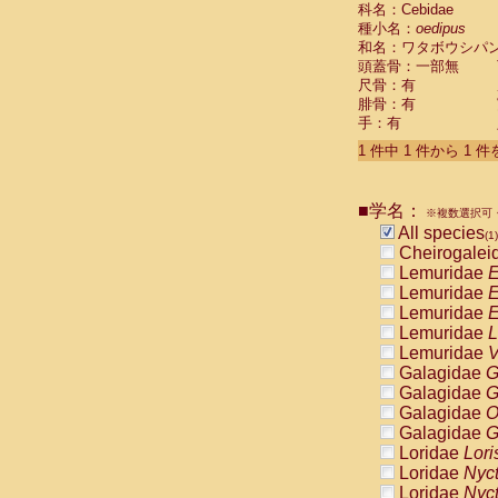
科名：Cebidae
Cebidae
Sa
種小名：
oedipus
Cebidae
Sa
和名：ワタボウシパ
Cebidae
Sag
頭蓋骨：一部無
Cebidae
Sa
尺骨：有
Cebidae
Sag
腓骨：有
Cebidae
Sa
手：有
Cebidae
Aot
Cebidae
Ceb
1 件中 1 件から 1 
Cebidae
Ceb
Cebidae
Ce
■学名：
Cebidae
Ceb
※複数選択可・
Cebidae
Ce
All species
(1)
Cebidae
Sai
Cheirogalei
Cebidae
Sai
Lemuridae
E
Atelidae
Alo
Lemuridae
E
Atelidae
Alo
Lemuridae
E
Atelidae
Alo
Lemuridae
L
Atelidae
Alo
Lemuridae
V
Atelidae
Ate
Galagidae
G
Atelidae
Ate
Galagidae
G
Atelidae
Ate
Galagidae
O
Atelidae
Ate
Galagidae
G
Atelidae
Lag
Loridae
Lori
Atelidae
Lag
Loridae
Nyc
Pitheciidae
Loridae
Nyc