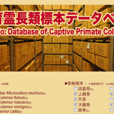
■骨格標本：
or検索
※複数選択可・and検
頭蓋骨
(1)
dae
Microcebus murinus
上腕骨
(0)
ulemur fulvus
(0)
尺骨
ulemur macaco
(0)
大腿骨
ulemur mongoz
(0)
腓骨
emur catta
(1)
(0)