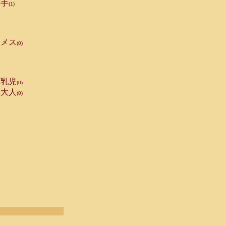
手
(1)
メス
(0)
乳児
(0)
大人
(0)