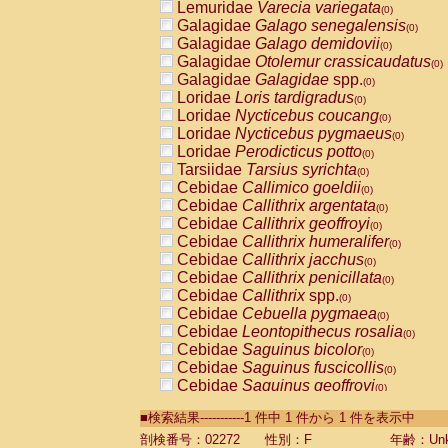
Lemuridae
Varecia variegata
(0)
Galagidae
Galago senegalensis
(0)
Galagidae
Galago demidovii
(0)
Galagidae
Otolemur crassicaudatus
(0)
Galagidae
Galagidae
spp.
(0)
Loridae
Loris tardigradus
(0)
Loridae
Nycticebus coucang
(0)
Loridae
Nycticebus pygmaeus
(0)
Loridae
Perodicticus potto
(0)
Tarsiidae
Tarsius syrichta
(0)
Cebidae
Callimico goeldii
(0)
Cebidae
Callithrix argentata
(0)
Cebidae
Callithrix geoffroyi
(0)
Cebidae
Callithrix humeralifer
(0)
Cebidae
Callithrix jacchus
(0)
Cebidae
Callithrix penicillata
(0)
Cebidae
Callithrix
spp.
(0)
Cebidae
Cebuella pygmaea
(0)
Cebidae
Leontopithecus rosalia
(0)
Cebidae
Saguinus bicolor
(0)
Cebidae
Saguinus fuscicollis
(0)
Cebidae
Saguinus geoffroyi
(0)
Cebidae
Saguinus imperator
(0)
■検索結果-----------1 件中 1 件から 1 件を表示中
Cebidae
Saguinus labiatus
(0)
Cebidae
Saguinus leucopus
剖検番号：02272
性別：F
年齢：Unk
(0)