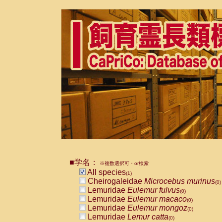
■学名：
※複数選択可・or検索
All species
(1)
Cheirogaleidae
Microcebus murinus
(0)
Lemuridae
Eulemur fulvus
(0)
Lemuridae
Eulemur macaco
(0)
Lemuridae
Eulemur mongoz
(0)
Lemuridae
Lemur catta
(0)