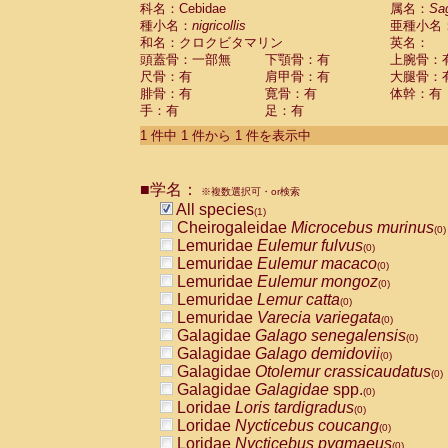
科名：Cebidae
Cebidae
Saguinus midas
属名：
Sa
(0)
種小名：
nigricollis
亜種小名
Cebidae
Saguinus mystax
(0)
和名：クロクビタマリン
英名：
Cebidae
Saguinus nigricollis
(1)
頭蓋骨：一部無
下顎骨：有
上腕骨：
Cebidae
Saguinus oedipus
(0)
尺骨：有
肩甲骨：有
大腿骨：
Cebidae
Saguinus weddelli
(0)
腓骨：有
寛骨：有
体幹：有
Cebidae
Saguinus
spp.
(0)
手：有
足：有
Cebidae
Aotus trivirgatus
(0)
Cebidae
Cebus albifrons
1 件中 1 件から 1 件を表示中
(0)
Cebidae
Cebus apella
(0)
Cebidae
Cebus capucinus
(0)
■学名：
Cebidae
Cebus nigrivittatus
※複数選択可・or検索
(0)
Cebidae
Cebus
spp.
All species
(0)
(1)
Cebidae
Saimiri boliviensis
Cheirogaleidae
Microcebus murinus
(0)
(0)
Cebidae
Saimiri sciureus
Lemuridae
Eulemur fulvus
(0)
(0)
Atelidae
Alouatta caraya
Lemuridae
Eulemur macaco
(0)
(0)
Atelidae
Alouatta fusca
Lemuridae
Eulemur mongoz
(0)
(0)
Atelidae
Alouatta seniculus
Lemuridae
Lemur catta
(0)
(0)
Atelidae
Alouatta
spp.
Lemuridae
Varecia variegata
(0)
(0)
Atelidae
Ateles belzebuth
Galagidae
Galago senegalensis
(0)
(0)
Atelidae
Ateles geoffroyi
Galagidae
Galago demidovii
(0)
(0)
Atelidae
Ateles paniscus
Galagidae
Otolemur crassicaudatus
(0)
(0)
Atelidae
Ateles
spp.
Galagidae
Galagidae
spp.
(0)
(0)
Atelidae
Lagothrix lagothricha
Loridae
Loris tardigradus
(0)
(0)
Atelidae
Lagothrix lagothricha cana
Loridae
Nycticebus coucang
(0)
(0)
Pitheciidae
Cacajao calvus rubicundu
Loridae
Nycticebus pygmaeus
(0)