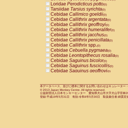
Pitheciidae
Callicebus cupreus
Loridae
Perodicticus potto
(0)
(0)
Pitheciidae
Callicebus donacophilus
Tarsiidae
Tarsius syrichta
(0
(0)
Pitheciidae
Callicebus moloch
Cebidae
Callimico goeldii
(0)
(0)
Pitheciidae
Callicebus torquatus
Cebidae
Callithrix argentata
(0)
(0)
Pitheciidae
Callicebus
spp.
Cebidae
Callithrix geoffroyi
(0)
(0)
Pitheciidae
Chiropotes satanas
Cebidae
Callithrix humeralifer
(0)
(0)
Pitheciidae
Pithecia monachus
Cebidae
Callithrix jacchus
(0)
(0)
Pitheciidae
Pithecia pithecia
Cebidae
Callithrix penicillata
(0)
(0)
Cercopithecidae
Cercocebus agilis
Cebidae
Callithrix
spp.
(0)
(0)
Cercopithecidae
Cercocebus galeritus
Cebidae
Cebuella pygmaea
(0)
Cercopithecidae
Cercocebus torquatu
Cebidae
Leontopithecus rosalia
(0)
Cercopithecidae
Cercocebus torquatus
Cebidae
Saguinus bicolor
(0)
Cercopithecidae
Cercocebus torquatu
Cebidae
Saguinus fuscicollis
(0)
Cercopithecidae
Cercocebus
hybrid
Cebidae
Saguinus geoffroyi
(0)
(0)
Cercopithecidae
Cercocebus
spp.
Cebidae
Saguinus imperator
(0)
(0)
Cercopithecidae
Lophocebus albigen
Cebidae
Saguinus labiatus
(0)
Cercopithecidae
Papio anubis
Cebidae
Saguinus leucopus
本データベース、並びに標本に関するお問い合わせはキュレーター・新宅勇太までお願い
(0)
(0)
© 2013 Japan Monkey Centre. All rights reserved.
Cercopithecidae
Papio cynocephalus
Cebidae
Saguinus midas
(
(0)
公益財団法人日本モンキーセンター 愛知県犬山市大字犬山字官林26番
Cercopithecidae
Papio hamadryas
Cebidae
Saguinus mystax
(0)
登録:平成19年5月31日 有効:令和4年5月30日 取扱責任者:綿貫宏
(0)
Cercopithecidae
Papio papio
Cebidae
Saguinus nigricollis
(0)
(1)
Cercopithecidae
Papio
spp.
Cebidae
Saguinus oedipus
(0)
(0)
Cercopithecidae
Mandrillus leucopha
Cebidae
Saguinus weddelli
(0)
Cercopithecidae
Mandrillus sphinx
Cebidae
Saguinus
spp.
(0)
(0)
Cercopithecidae
Theropithecus gelad
Cebidae
Aotus trivirgatus
(0)
Cercopithecidae
Macaca arctoides
Cebidae
Cebus albifrons
(0)
(0)