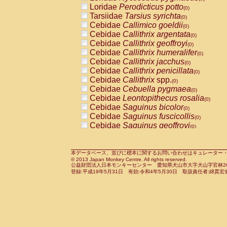
Pitheciidae
Callicebus cupreus
Loridae
Perodicticus potto
(0)
(0)
Pitheciidae
Callicebus donacophilus
Tarsiidae
Tarsius syrichta
(0
(0)
Pitheciidae
Callicebus moloch
Cebidae
Callimico goeldii
(0)
(0)
Pitheciidae
Callicebus torquatus
Cebidae
Callithrix argentata
(0)
(0)
Pitheciidae
Callicebus
spp.
Cebidae
Callithrix geoffroyi
(0)
(0)
Pitheciidae
Chiropotes satanas
Cebidae
Callithrix humeralifer
(0)
(0)
Pitheciidae
Pithecia monachus
Cebidae
Callithrix jacchus
(0)
(0)
Pitheciidae
Pithecia pithecia
Cebidae
Callithrix penicillata
(0)
(0)
Cercopithecidae
Cercocebus agilis
Cebidae
Callithrix
spp.
(0)
(0)
Cercopithecidae
Cercocebus galeritus
Cebidae
Cebuella pygmaea
(0)
Cercopithecidae
Cercocebus torquatu
Cebidae
Leontopithecus rosalia
(0)
Cercopithecidae
Cercocebus torquatus
Cebidae
Saguinus bicolor
(0)
Cercopithecidae
Cercocebus torquatu
Cebidae
Saguinus fuscicollis
(0)
Cercopithecidae
Cercocebus
hybrid
Cebidae
Saguinus geoffroyi
(0)
(0)
Cercopithecidae
Cercocebus
spp.
Cebidae
Saguinus imperator
(0)
(0)
Cercopithecidae
Lophocebus albigen
Cebidae
Saguinus labiatus
(0)
Cercopithecidae
Papio anubis
Cebidae
Saguinus leucopus
本データベース、並びに標本に関するお問い合わせはキュレーター・新宅勇太までお願い
(0)
(0)
© 2013 Japan Monkey Centre. All rights reserved.
Cercopithecidae
Papio cynocephalus
Cebidae
Saguinus midas
(
(0)
公益財団法人日本モンキーセンター 愛知県犬山市大字犬山字官林26番
Cercopithecidae
Papio hamadryas
Cebidae
Saguinus mystax
(0)
登録:平成19年5月31日 有効:令和4年5月30日 取扱責任者:綿貫宏
(0)
Cercopithecidae
Papio papio
Cebidae
Saguinus nigricollis
(0)
(1)
Cercopithecidae
Papio
spp.
Cebidae
Saguinus oedipus
(0)
(0)
Cercopithecidae
Mandrillus leucopha
Cebidae
Saguinus weddelli
(0)
Cercopithecidae
Mandrillus sphinx
Cebidae
Saguinus
spp.
(0)
(0)
Cercopithecidae
Theropithecus gelad
Cebidae
Aotus trivirgatus
(0)
Cercopithecidae
Macaca arctoides
Cebidae
Cebus albifrons
(0)
(0)