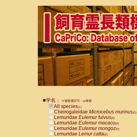
■学名：
※複数選択可・or検索
All species
(1)
Cheirogaleidae
Microcebus murinus
(0)
Lemuridae
Eulemur fulvus
(0)
Lemuridae
Eulemur macaco
(0)
Lemuridae
Eulemur mongoz
(0)
Lemuridae
Lemur catta
(0)