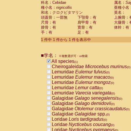
科名：Cebidae
Cebidae
Saguinus midas
属名：
Sa
(0)
種小名：
nigricollis
亜種小名
Cebidae
Saguinus mystax
(0)
和名：クロクビタマリン
英名：
Cebidae
Saguinus nigricollis
(1)
頭蓋骨：一部無
下顎骨：有
上腕骨：
Cebidae
Saguinus oedipus
(0)
尺骨：有
肩甲骨：有
大腿骨：
Cebidae
Saguinus weddelli
(0)
腓骨：有
寛骨：有
体幹：有
Cebidae
Saguinus
spp.
(0)
手：有
足：有
Cebidae
Aotus trivirgatus
(0)
Cebidae
Cebus albifrons
1 件中 1 件から 1 件を表示中
(0)
Cebidae
Cebus apella
(0)
Cebidae
Cebus capucinus
(0)
■学名：
Cebidae
Cebus nigrivittatus
※複数選択可・or検索
(0)
Cebidae
Cebus
spp.
All species
(0)
(1)
Cebidae
Saimiri boliviensis
Cheirogaleidae
Microcebus murinus
(0)
(0)
Cebidae
Saimiri sciureus
Lemuridae
Eulemur fulvus
(0)
(0)
Atelidae
Alouatta caraya
Lemuridae
Eulemur macaco
(0)
(0)
Atelidae
Alouatta fusca
Lemuridae
Eulemur mongoz
(0)
(0)
Atelidae
Alouatta seniculus
Lemuridae
Lemur catta
(0)
(0)
Atelidae
Alouatta
spp.
Lemuridae
Varecia variegata
(0)
(0)
Atelidae
Ateles belzebuth
Galagidae
Galago senegalensis
(0)
(0)
Atelidae
Ateles geoffroyi
Galagidae
Galago demidovii
(0)
(0)
Atelidae
Ateles paniscus
Galagidae
Otolemur crassicaudatus
(0)
(0)
Atelidae
Ateles
spp.
Galagidae
Galagidae
spp.
(0)
(0)
Atelidae
Lagothrix lagothricha
Loridae
Loris tardigradus
(0)
(0)
Atelidae
Lagothrix lagothricha cana
Loridae
Nycticebus coucang
(0)
(0)
Pitheciidae
Cacajao calvus rubicundu
Loridae
Nycticebus pygmaeus
(0)