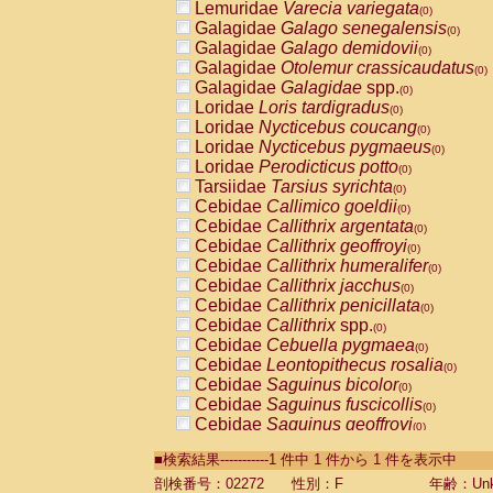
Lemuridae
Varecia variegata
(0)
Galagidae
Galago senegalensis
(0)
Galagidae
Galago demidovii
(0)
Galagidae
Otolemur crassicaudatus
(0)
Galagidae
Galagidae
spp.
(0)
Loridae
Loris tardigradus
(0)
Loridae
Nycticebus coucang
(0)
Loridae
Nycticebus pygmaeus
(0)
Loridae
Perodicticus potto
(0)
Tarsiidae
Tarsius syrichta
(0)
Cebidae
Callimico goeldii
(0)
Cebidae
Callithrix argentata
(0)
Cebidae
Callithrix geoffroyi
(0)
Cebidae
Callithrix humeralifer
(0)
Cebidae
Callithrix jacchus
(0)
Cebidae
Callithrix penicillata
(0)
Cebidae
Callithrix
spp.
(0)
Cebidae
Cebuella pygmaea
(0)
Cebidae
Leontopithecus rosalia
(0)
Cebidae
Saguinus bicolor
(0)
Cebidae
Saguinus fuscicollis
(0)
Cebidae
Saguinus geoffroyi
(0)
Cebidae
Saguinus imperator
(0)
■検索結果-----------1 件中 1 件から 1 件を表示中
Cebidae
Saguinus labiatus
(0)
Cebidae
Saguinus leucopus
剖検番号：02272
性別：F
年齢：Unk
(0)