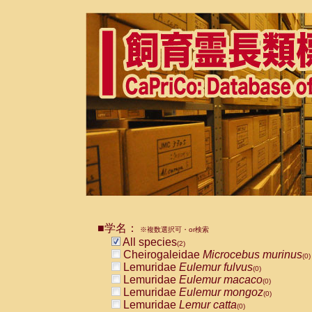
■学名：
※複数選択可・or検索
All species
(2)
Cheirogaleidae
Microcebus murinus
(0)
Lemuridae
Eulemur fulvus
(0)
Lemuridae
Eulemur macaco
(0)
Lemuridae
Eulemur mongoz
(0)
Lemuridae
Lemur catta
(0)