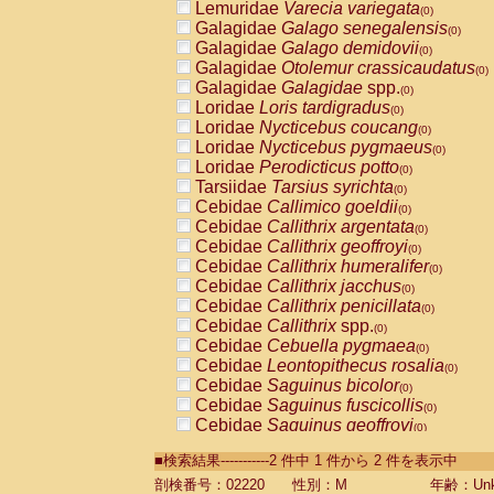
Lemuridae
Varecia variegata
(0)
Galagidae
Galago senegalensis
(0)
Galagidae
Galago demidovii
(0)
Galagidae
Otolemur crassicaudatus
(0)
Galagidae
Galagidae
spp.
(0)
Loridae
Loris tardigradus
(0)
Loridae
Nycticebus coucang
(0)
Loridae
Nycticebus pygmaeus
(0)
Loridae
Perodicticus potto
(0)
Tarsiidae
Tarsius syrichta
(0)
Cebidae
Callimico goeldii
(0)
Cebidae
Callithrix argentata
(0)
Cebidae
Callithrix geoffroyi
(0)
Cebidae
Callithrix humeralifer
(0)
Cebidae
Callithrix jacchus
(0)
Cebidae
Callithrix penicillata
(0)
Cebidae
Callithrix
spp.
(0)
Cebidae
Cebuella pygmaea
(0)
Cebidae
Leontopithecus rosalia
(0)
Cebidae
Saguinus bicolor
(0)
Cebidae
Saguinus fuscicollis
(0)
Cebidae
Saguinus geoffroyi
(0)
Cebidae
Saguinus imperator
(0)
■検索結果-----------2 件中 1 件から 2 件を表示中
Cebidae
Saguinus labiatus
(0)
Cebidae
Saguinus leucopus
剖検番号：02220
性別：M
年齢：Unk
(0)