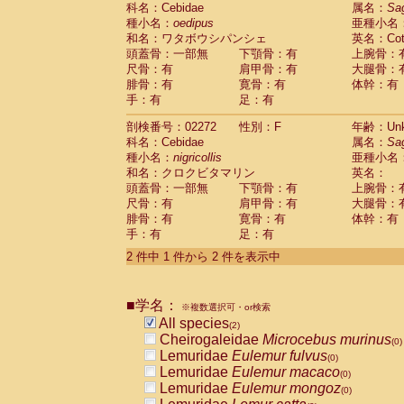
科名：Cebidae
Cebidae
Saguinus midas
属名：
Sa
(0)
種小名：
oedipus
亜種小名
Cebidae
Saguinus mystax
(0)
和名：ワタボウシパンシェ
英名：Cotto
Cebidae
Saguinus nigricollis
(1)
頭蓋骨：一部無
下顎骨：有
上腕骨：
Cebidae
Saguinus oedipus
(1)
尺骨：有
肩甲骨：有
大腿骨：
Cebidae
Saguinus weddelli
(0)
腓骨：有
寛骨：有
体幹：有
Cebidae
Saguinus
spp.
(0)
手：有
足：有
Cebidae
Aotus trivirgatus
(0)
Cebidae
Cebus albifrons
(0)
剖検番号：02272
性別：F
年齢：Unk
Cebidae
Cebus apella
科名：Cebidae
(0)
属名：
Sa
Cebidae
Cebus capucinus
種小名：
nigricollis
亜種小名
(0)
Cebidae
Cebus nigrivittatus
和名：クロクビタマリン
英名：
(0)
Cebidae
Cebus
spp.
頭蓋骨：一部無
下顎骨：有
上腕骨：
(0)
Cebidae
Saimiri boliviensis
尺骨：有
肩甲骨：有
大腿骨：
(0)
腓骨：有
Cebidae
Saimiri sciureus
寛骨：有
体幹：有
(0)
手：有
足：有
Atelidae
Alouatta caraya
(0)
Atelidae
Alouatta fusca
(0)
2 件中 1 件から 2 件を表示中
Atelidae
Alouatta seniculus
(0)
Atelidae
Alouatta
spp.
(0)
Atelidae
Ateles belzebuth
■学名：
(0)
※複数選択可・or検索
Atelidae
Ateles geoffroyi
(0)
All species
(2)
Atelidae
Ateles paniscus
(0)
Cheirogaleidae
Microcebus murinus
(0)
Atelidae
Ateles
spp.
(0)
Lemuridae
Eulemur fulvus
(0)
Atelidae
Lagothrix lagothricha
(0)
Lemuridae
Eulemur macaco
(0)
Atelidae
Lagothrix lagothricha cana
(0)
Lemuridae
Eulemur mongoz
(0)
Pitheciidae
Cacajao calvus rubicundu