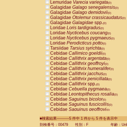
Lemuridae
Varecia variegata
(0)
Galagidae
Galago senegalensis
(0)
Galagidae
Galago demidovii
(0)
Galagidae
Otolemur crassicaudatus
(0)
Galagidae
Galagidae
spp.
(0)
Loridae
Loris tardigradus
(0)
Loridae
Nycticebus coucang
(0)
Loridae
Nycticebus pygmaeus
(0)
Loridae
Perodicticus potto
(0)
Tarsiidae
Tarsius syrichta
(0)
Cebidae
Callimico goeldii
(0)
Cebidae
Callithrix argentata
(0)
Cebidae
Callithrix geoffroyi
(0)
Cebidae
Callithrix humeralifer
(0)
Cebidae
Callithrix jacchus
(0)
Cebidae
Callithrix penicillata
(0)
Cebidae
Callithrix
spp.
(0)
Cebidae
Cebuella pygmaea
(0)
Cebidae
Leontopithecus rosalia
(0)
Cebidae
Saguinus bicolor
(0)
Cebidae
Saguinus fuscicollis
(0)
Cebidae
Saguinus geoffroyi
(0)
Cebidae
Saguinus imperator
(0)
■検索結果-----------5 件中 1 件から 5 件を表示中
Cebidae
Saguinus labiatus
(0)
Cebidae
Saguinus leucopus
剖検番号：00479
性別：F
年齢：Unk
(0)