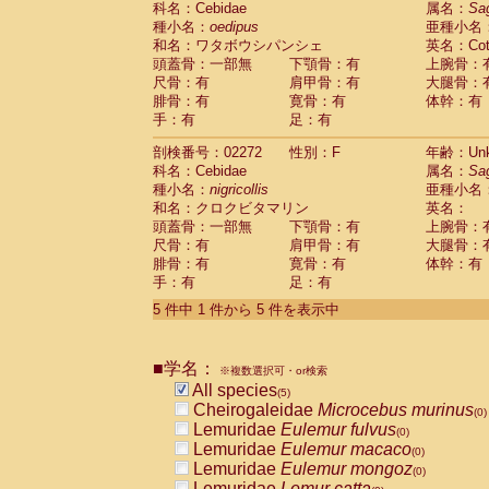
科名：Cebidae
属名：
Sa
Pitheciidae
Callicebus cupreus
(0)
種小名：
oedipus
亜種小名
Pitheciidae
Callicebus donacophilus
(0
和名：ワタボウシパンシェ
英名：Cotto
Pitheciidae
Callicebus moloch
(0)
頭蓋骨：一部無
下顎骨：有
上腕骨：
Pitheciidae
Callicebus torquatus
(0)
尺骨：有
肩甲骨：有
大腿骨：
Pitheciidae
Callicebus
spp.
(0)
腓骨：有
寛骨：有
体幹：有
Pitheciidae
Chiropotes satanas
(0)
手：有
足：有
Pitheciidae
Pithecia monachus
(0)
Pitheciidae
Pithecia pithecia
剖検番号：02272
性別：F
年齢：Unk
(0)
Cercopithecidae
Cercocebus agilis
科名：Cebidae
属名：
Sa
(0)
Cercopithecidae
Cercocebus galeritus
種小名：
nigricollis
亜種小名
和名：クロクビタマリン
Cercopithecidae
Cercocebus torquatu
英名：
頭蓋骨：一部無
下顎骨：有
上腕骨：
Cercopithecidae
Cercocebus torquatus
尺骨：有
肩甲骨：有
大腿骨：
Cercopithecidae
Cercocebus torquatu
腓骨：有
寛骨：有
体幹：有
Cercopithecidae
Cercocebus
hybrid
(0)
手：有
足：有
Cercopithecidae
Cercocebus
spp.
(0)
Cercopithecidae
Lophocebus albigen
5 件中 1 件から 5 件を表示中
Cercopithecidae
Papio anubis
(0)
Cercopithecidae
Papio cynocephalus
(
Cercopithecidae
Papio hamadryas
■学名：
(0)
※複数選択可・or検索
Cercopithecidae
Papio papio
All species
(0)
(5)
Cercopithecidae
Papio
spp.
Cheirogaleidae
Microcebus murinus
(0)
(0)
Cercopithecidae
Mandrillus leucopha
Lemuridae
Eulemur fulvus
(0)
Cercopithecidae
Mandrillus sphinx
Lemuridae
Eulemur macaco
(0)
(0)
Cercopithecidae
Theropithecus gelad
Lemuridae
Eulemur mongoz
(0)
Cercopithecidae
Macaca arctoides
Lemuridae
Lemur catta
(0)