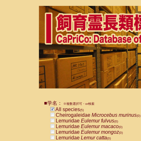
■学名：
※複数選択可・or検索
All species
(5)
Cheirogaleidae
Microcebus murinus
(0)
Lemuridae
Eulemur fulvus
(0)
Lemuridae
Eulemur macaco
(0)
Lemuridae
Eulemur mongoz
(0)
Lemuridae
Lemur catta
(0)