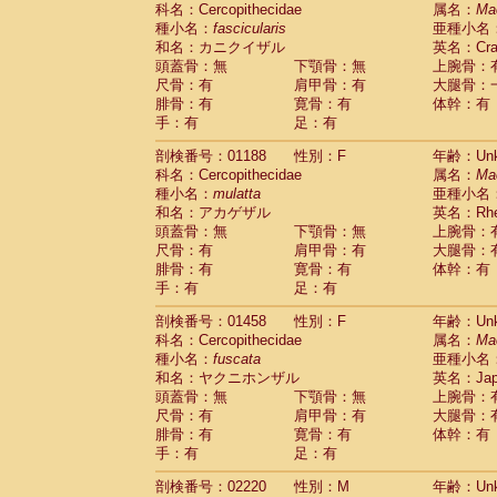
科名：Cercopithecidae
Cebidae
Saguinus midas
属名：
Ma
(0)
種小名：
fascicularis
亜種小名
Cebidae
Saguinus mystax
(0)
和名：カニクイザル
英名：Crab
Cebidae
Saguinus nigricollis
(1)
頭蓋骨：無
下顎骨：無
上腕骨：
Cebidae
Saguinus oedipus
(1)
尺骨：有
肩甲骨：有
大腿骨：
Cebidae
Saguinus weddelli
(0)
腓骨：有
寛骨：有
体幹：有
Cebidae
Saguinus
spp.
(0)
手：有
足：有
Cebidae
Aotus trivirgatus
(0)
Cebidae
Cebus albifrons
(0)
剖検番号：01188
性別：F
年齢：Unk
Cebidae
Cebus apella
科名：Cercopithecidae
(0)
属名：
Ma
Cebidae
Cebus capucinus
種小名：
mulatta
亜種小名
(0)
Cebidae
Cebus nigrivittatus
和名：アカゲザル
英名：Rhes
(0)
Cebidae
Cebus
spp.
頭蓋骨：無
下顎骨：無
上腕骨：
(0)
Cebidae
Saimiri boliviensis
尺骨：有
肩甲骨：有
大腿骨：
(0)
腓骨：有
Cebidae
Saimiri sciureus
寛骨：有
体幹：有
(0)
手：有
足：有
Atelidae
Alouatta caraya
(0)
Atelidae
Alouatta fusca
(0)
剖検番号：01458
性別：F
年齢：Unk
Atelidae
Alouatta seniculus
(0)
科名：Cercopithecidae
属名：
Ma
Atelidae
Alouatta
spp.
(0)
種小名：
fuscata
亜種小名
Atelidae
Ateles belzebuth
(0)
和名：ヤクニホンザル
英名：Japa
Atelidae
Ateles geoffroyi
(0)
頭蓋骨：無
下顎骨：無
上腕骨：
Atelidae
Ateles paniscus
(0)
尺骨：有
肩甲骨：有
大腿骨：
Atelidae
Ateles
spp.
腓骨：有
寛骨：有
(0)
体幹：有
Atelidae
Lagothrix lagothricha
手：有
足：有
(0)
Atelidae
Lagothrix lagothricha cana
(0)
剖検番号：02220
性別：M
年齢：Unk
Pitheciidae
Cacajao calvus rubicundu