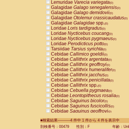
Lemuridae
Varecia variegata
(0)
Galagidae
Galago senegalensis
(0)
Galagidae
Galago demidovii
(0)
Galagidae
Otolemur crassicaudatus
(0)
Galagidae
Galagidae
spp.
(0)
Loridae
Loris tardigradus
(0)
Loridae
Nycticebus coucang
(0)
Loridae
Nycticebus pygmaeus
(0)
Loridae
Perodicticus potto
(0)
Tarsiidae
Tarsius syrichta
(0)
Cebidae
Callimico goeldii
(0)
Cebidae
Callithrix argentata
(0)
Cebidae
Callithrix geoffroyi
(0)
Cebidae
Callithrix humeralifer
(0)
Cebidae
Callithrix jacchus
(0)
Cebidae
Callithrix penicillata
(0)
Cebidae
Callithrix
spp.
(0)
Cebidae
Cebuella pygmaea
(0)
Cebidae
Leontopithecus rosalia
(0)
Cebidae
Saguinus bicolor
(0)
Cebidae
Saguinus fuscicollis
(0)
Cebidae
Saguinus geoffroyi
(0)
Cebidae
Saguinus imperator
(0)
■検索結果-----------4 件中 1 件から 4 件を表示中
Cebidae
Saguinus labiatus
(0)
Cebidae
Saguinus leucopus
剖検番号：00479
性別：F
年齢：Unk
(0)