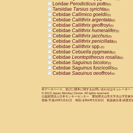
Loridae
Perodicticus potto
Cercopithecidae
Macaca assamensis
(0)
(
Tarsiidae
Tarsius syrichta
Cercopithecidae
Macaca brunnescen
(0)
Cebidae
Callimico goeldii
Cercopithecidae
Macaca cyclopis
(0)
(0)
Cebidae
Callithrix argentata
Cercopithecidae
Macaca fascicularis
(0)
(1
Cebidae
Callithrix geoffroyi
Cercopithecidae
Macaca fuscaca fusc
(0)
Cebidae
Callithrix humeralifer
Cercopithecidae
Macaca fuscata yaku
(0)
Cebidae
Callithrix jacchus
Cercopithecidae
Macaca fuscata
hybr
(0)
Cebidae
Callithrix penicillata
Cercopithecidae
Macaca maura
(0)
(0)
Cebidae
Callithrix
spp.
Cercopithecidae
Macaca mulatta
(0)
(1)
Cebidae
Cebuella pygmaea
Cercopithecidae
Macaca nemestrina
(0)
(0
Cebidae
Leontopithecus rosalia
Cercopithecidae
Macaca nigra
(0)
(0)
Cebidae
Saguinus bicolor
Cercopithecidae
Macaca radiata
(0)
(0)
Cebidae
Saguinus fuscicollis
Cercopithecidae
Macaca silenus
(0)
(0)
Cebidae
Saguinus geoffroyi
Cercopithecidae
Macaca sinica
(0)
(0)
Cebidae
Saguinus imperator
Cercopithecidae
Macaca sylvanus
(0)
(0)
Cebidae
Saguinus labiatus
Cercopithecidae
Macaca thibetana
(0)
(0)
Cebidae
Saguinus leucopus
Cercopithecidae
Macaca tonkeana
本データベース、並びに標本に関するお問い合わせはキュレーター・新宅勇太までお願い
(0)
(0)
© 2013 Japan Monkey Centre. All rights reserved.
Cebidae
Saguinus midas
Cercopithecidae
Macaca
hybrid
(0)
(0)
公益財団法人日本モンキーセンター 愛知県犬山市大字犬山字官林26番
Cebidae
Saguinus mystax
Cercopithecidae
Macaca
spp.
登録:平成19年5月31日 有効:令和4年5月30日 取扱責任者:綿貫宏
(0)
(0)
Cebidae
Saguinus nigricollis
Cercopithecidae
Allenopithecus nigrov
(1)
Cebidae
Saguinus oedipus
Cercopithecidae
Cercopithecus ascan
(0)
Cebidae
Saguinus weddelli
Cercopithecidae
Cercopithecus ascan
(0)
Cebidae
Saguinus
spp.
Cercopithecidae
Cercopithecus ceph
(0)
Cebidae
Aotus trivirgatus
Cercopithecidae
Cercopithecus diana
(0)
Cebidae
Cebus albifrons
Cercopithecidae
Cercopithecus hamly
(0)