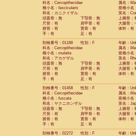
科名：Cercopithecidae
Cebidae
Saguinus midas
属名：
Ma
(0)
種小名：
fascicularis
亜種小名
Cebidae
Saguinus mystax
(0)
和名：カニクイザル
英名：Crab
Cebidae
Saguinus nigricollis
(1)
頭蓋骨：無
下顎骨：無
上腕骨：
Cebidae
Saguinus oedipus
(0)
尺骨：有
肩甲骨：有
大腿骨：
Cebidae
Saguinus weddelli
(0)
腓骨：有
寛骨：有
体幹：有
Cebidae
Saguinus
spp.
(0)
手：有
足：有
Cebidae
Aotus trivirgatus
(0)
Cebidae
Cebus albifrons
(0)
剖検番号：01188
性別：F
年齢：Unk
Cebidae
Cebus apella
科名：Cercopithecidae
(0)
属名：
Ma
Cebidae
Cebus capucinus
種小名：
mulatta
亜種小名
(0)
Cebidae
Cebus nigrivittatus
和名：アカゲザル
英名：Rhes
(0)
Cebidae
Cebus
spp.
頭蓋骨：無
下顎骨：無
上腕骨：
(0)
Cebidae
Saimiri boliviensis
尺骨：有
肩甲骨：有
大腿骨：
(0)
腓骨：有
Cebidae
Saimiri sciureus
寛骨：有
体幹：有
(0)
手：有
足：有
Atelidae
Alouatta caraya
(0)
Atelidae
Alouatta fusca
(0)
剖検番号：01458
性別：F
年齢：Unk
Atelidae
Alouatta seniculus
(0)
科名：Cercopithecidae
属名：
Ma
Atelidae
Alouatta
spp.
(0)
種小名：
fuscata
亜種小名
Atelidae
Ateles belzebuth
(0)
和名：ヤクニホンザル
英名：Japa
Atelidae
Ateles geoffroyi
(0)
頭蓋骨：無
下顎骨：無
上腕骨：
Atelidae
Ateles paniscus
(0)
尺骨：有
肩甲骨：有
大腿骨：
Atelidae
Ateles
spp.
腓骨：有
寛骨：有
(0)
体幹：有
Atelidae
Lagothrix lagothricha
手：有
足：有
(0)
Atelidae
Lagothrix lagothricha cana
(0)
剖検番号：02272
性別：F
年齢：Unk
Pitheciidae
Cacajao calvus rubicundu