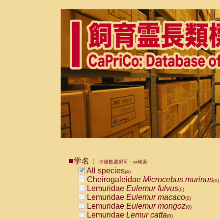
■学名：
※複数選択可・or検索
All species
(4)
Cheirogaleidae
Microcebus murinus
(0)
Lemuridae
Eulemur fulvus
(0)
Lemuridae
Eulemur macaco
(0)
Lemuridae
Eulemur mongoz
(0)
Lemuridae
Lemur catta
(0)