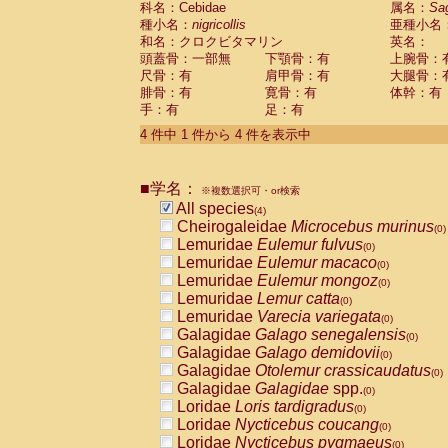
科名：Cebidae
属名：
Sa
Pitheciidae
Callicebus cupreus
(0)
種小名：
nigricollis
亜種小名
Pitheciidae
Callicebus donacophilus
(0
和名：クロクビタマリン
英名：
Pitheciidae
Callicebus moloch
(0)
頭蓋骨：一部無
下顎骨：有
上腕骨：
Pitheciidae
Callicebus torquatus
(0)
尺骨：有
肩甲骨：有
大腿骨：
Pitheciidae
Callicebus
spp.
(0)
腓骨：有
寛骨：有
体幹：有
Pitheciidae
Chiropotes satanas
(0)
手：有
足：有
Pitheciidae
Pithecia monachus
(0)
4 件中 1 件から 4 件を表示中
Pitheciidae
Pithecia pithecia
(0)
Cercopithecidae
Cercocebus agilis
(0)
Cercopithecidae
Cercocebus galeritus
■学名：
Cercopithecidae
Cercocebus torquatu
※複数選択可・or検索
All species
Cercopithecidae
Cercocebus torquatus
(4)
Cheirogaleidae
Microcebus murinus
Cercopithecidae
Cercocebus torquatu
(0)
Lemuridae
Eulemur fulvus
Cercopithecidae
Cercocebus
hybrid
(0)
(0)
Lemuridae
Eulemur macaco
Cercopithecidae
Cercocebus
spp.
(0)
(0)
Lemuridae
Eulemur mongoz
Cercopithecidae
Lophocebus albigen
(0)
Lemuridae
Lemur catta
Cercopithecidae
Papio anubis
(0)
(0)
Lemuridae
Varecia variegata
Cercopithecidae
Papio cynocephalus
(0)
(
Galagidae
Galago senegalensis
Cercopithecidae
Papio hamadryas
(0)
(0)
Galagidae
Galago demidovii
Cercopithecidae
Papio papio
(0)
(0)
Galagidae
Otolemur crassicaudatus
Cercopithecidae
Papio
spp.
(0)
(0)
Galagidae
Galagidae
spp.
Cercopithecidae
Mandrillus leucopha
(0)
Loridae
Loris tardigradus
Cercopithecidae
Mandrillus sphinx
(0)
(0)
Loridae
Nycticebus coucang
Cercopithecidae
Theropithecus gelad
(0)
Loridae
Nycticebus pygmaeus
Cercopithecidae
Macaca arctoides
(0)
(0)