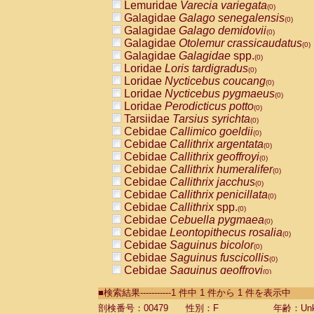
Lemuridae
Varecia variegata
(0)
Galagidae
Galago senegalensis
(0)
Galagidae
Galago demidovii
(0)
Galagidae
Otolemur crassicaudatus
(0)
Galagidae
Galagidae
spp.
(0)
Loridae
Loris tardigradus
(0)
Loridae
Nycticebus coucang
(0)
Loridae
Nycticebus pygmaeus
(0)
Loridae
Perodicticus potto
(0)
Tarsiidae
Tarsius syrichta
(0)
Cebidae
Callimico goeldii
(0)
Cebidae
Callithrix argentata
(0)
Cebidae
Callithrix geoffroyi
(0)
Cebidae
Callithrix humeralifer
(0)
Cebidae
Callithrix jacchus
(0)
Cebidae
Callithrix penicillata
(0)
Cebidae
Callithrix
spp.
(0)
Cebidae
Cebuella pygmaea
(0)
Cebidae
Leontopithecus rosalia
(0)
Cebidae
Saguinus bicolor
(0)
Cebidae
Saguinus fuscicollis
(0)
Cebidae
Saguinus geoffroyi
(0)
Cebidae
Saguinus imperator
(0)
■検索結果-----------1 件中 1 件から 1 件を表示中
Cebidae
Saguinus labiatus
(0)
Cebidae
Saguinus leucopus
剖検番号：00479
性別：F
年齢：Unk
(0)