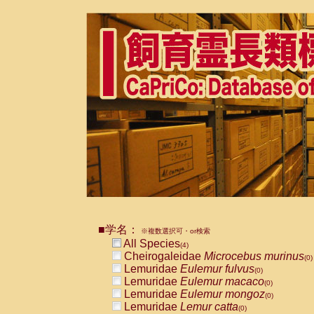
■学名：
※複数選択可・or検索
All Species
(4)
Cheirogaleidae
Microcebus murinus
(0)
Lemuridae
Eulemur fulvus
(0)
Lemuridae
Eulemur macaco
(0)
Lemuridae
Eulemur mongoz
(0)
Lemuridae
Lemur catta
(0)