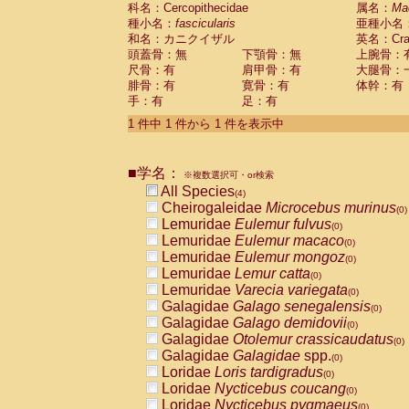
科名：Cercopithecidae
Cebidae
Saguinus midas
属名：
Ma
(0)
種小名：
fascicularis
亜種小名
Cebidae
Saguinus mystax
(0)
和名：カニクイザル
英名：Crab
Cebidae
Saguinus nigricollis
(1)
頭蓋骨：無
下顎骨：無
上腕骨：
Cebidae
Saguinus oedipus
(0)
尺骨：有
肩甲骨：有
大腿骨：
Cebidae
Saguinus weddelli
(0)
腓骨：有
寛骨：有
体幹：有
Cebidae
Saguinus
spp.
(0)
手：有
足：有
Cebidae
Aotus trivirgatus
(0)
Cebidae
Cebus albifrons
1 件中 1 件から 1 件を表示中
(0)
Cebidae
Cebus apella
(0)
Cebidae
Cebus capucinus
(0)
■学名：
Cebidae
Cebus nigrivittatus
※複数選択可・or検索
(0)
Cebidae
Cebus
spp.
All Species
(0)
(4)
Cebidae
Saimiri boliviensis
Cheirogaleidae
Microcebus murinus
(0)
(0)
Cebidae
Saimiri sciureus
Lemuridae
Eulemur fulvus
(0)
(0)
Atelidae
Alouatta caraya
Lemuridae
Eulemur macaco
(0)
(0)
Atelidae
Alouatta fusca
Lemuridae
Eulemur mongoz
(0)
(0)
Atelidae
Alouatta seniculus
Lemuridae
Lemur catta
(0)
(0)
Atelidae
Alouatta
spp.
Lemuridae
Varecia variegata
(0)
(0)
Atelidae
Ateles belzebuth
Galagidae
Galago senegalensis
(0)
(0)
Atelidae
Ateles geoffroyi
Galagidae
Galago demidovii
(0)
(0)
Atelidae
Ateles paniscus
Galagidae
Otolemur crassicaudatus
(0)
(0)
Atelidae
Ateles
spp.
Galagidae
Galagidae
spp.
(0)
(0)
Atelidae
Lagothrix lagothricha
Loridae
Loris tardigradus
(0)
(0)
Atelidae
Lagothrix lagothricha cana
Loridae
Nycticebus coucang
(0)
(0)
Pitheciidae
Cacajao calvus rubicundu
Loridae
Nycticebus pygmaeus
(0)