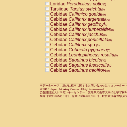
Pitheciidae
Callicebus cupreus
Loridae
Perodicticus potto
(0)
(0)
Pitheciidae
Callicebus donacophilus
Tarsiidae
Tarsius syrichta
(0
(0)
Pitheciidae
Callicebus moloch
Cebidae
Callimico goeldii
(0)
(0)
Pitheciidae
Callicebus torquatus
Cebidae
Callithrix argentata
(0)
(0)
Pitheciidae
Callicebus
spp.
Cebidae
Callithrix geoffroyi
(0)
(0)
Pitheciidae
Chiropotes satanas
Cebidae
Callithrix humeralifer
(0)
(0)
Pitheciidae
Pithecia monachus
Cebidae
Callithrix jacchus
(0)
(0)
Pitheciidae
Pithecia pithecia
Cebidae
Callithrix penicillata
(0)
(0)
Cercopithecidae
Cercocebus agilis
Cebidae
Callithrix
spp.
(0)
(0)
Cercopithecidae
Cercocebus galeritus
Cebidae
Cebuella pygmaea
(0)
Cercopithecidae
Cercocebus torquatu
Cebidae
Leontopithecus rosalia
(0)
Cercopithecidae
Cercocebus torquatus
Cebidae
Saguinus bicolor
(0)
Cercopithecidae
Cercocebus torquatu
Cebidae
Saguinus fuscicollis
(0)
Cercopithecidae
Cercocebus
hybrid
Cebidae
Saguinus geoffroyi
(0)
(0)
Cercopithecidae
Cercocebus
spp.
Cebidae
Saguinus imperator
(0)
(0)
Cercopithecidae
Lophocebus albigen
Cebidae
Saguinus labiatus
(0)
Cercopithecidae
Papio anubis
Cebidae
Saguinus leucopus
本データベース、並びに標本に関するお問い合わせはキュレーター・新宅勇太までお願い
(0)
(0)
© 2013 Japan Monkey Centre. All rights reserved.
Cercopithecidae
Papio cynocephalus
Cebidae
Saguinus midas
(
(0)
公益財団法人日本モンキーセンター 愛知県犬山市大字犬山字官林26番
Cercopithecidae
Papio hamadryas
Cebidae
Saguinus mystax
(0)
登録:平成19年5月31日 有効:令和4年5月30日 取扱責任者:綿貫宏
(0)
Cercopithecidae
Papio papio
Cebidae
Saguinus nigricollis
(0)
(1)
Cercopithecidae
Papio
spp.
Cebidae
Saguinus oedipus
(0)
(0)
Cercopithecidae
Mandrillus leucopha
Cebidae
Saguinus weddelli
(0)
Cercopithecidae
Mandrillus sphinx
Cebidae
Saguinus
spp.
(0)
(0)
Cercopithecidae
Theropithecus gelad
Cebidae
Aotus trivirgatus
(0)
Cercopithecidae
Macaca arctoides
Cebidae
Cebus albifrons
(0)
(0)