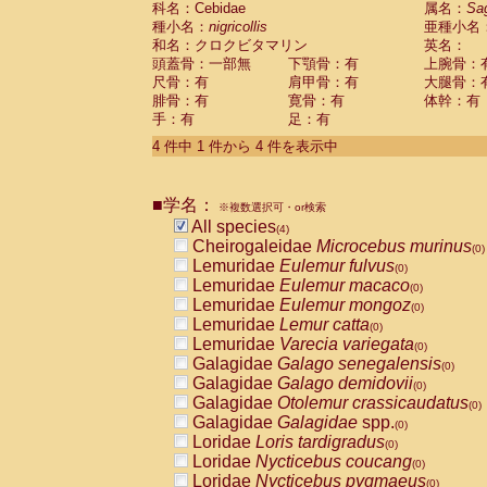
科名：Cebidae
属名：
Sa
Pitheciidae
Callicebus cupreus
(0)
種小名：
nigricollis
亜種小名
Pitheciidae
Callicebus donacophilus
(0
和名：クロクビタマリン
英名：
Pitheciidae
Callicebus moloch
(0)
頭蓋骨：一部無
下顎骨：有
上腕骨：
Pitheciidae
Callicebus torquatus
(0)
尺骨：有
肩甲骨：有
大腿骨：
Pitheciidae
Callicebus
spp.
(0)
腓骨：有
寛骨：有
体幹：有
Pitheciidae
Chiropotes satanas
(0)
手：有
足：有
Pitheciidae
Pithecia monachus
(0)
4 件中 1 件から 4 件を表示中
Pitheciidae
Pithecia pithecia
(0)
Cercopithecidae
Cercocebus agilis
(0)
Cercopithecidae
Cercocebus galeritus
■学名：
Cercopithecidae
Cercocebus torquatu
※複数選択可・or検索
All species
Cercopithecidae
Cercocebus torquatus
(4)
Cheirogaleidae
Microcebus murinus
Cercopithecidae
Cercocebus torquatu
(0)
Lemuridae
Eulemur fulvus
Cercopithecidae
Cercocebus
hybrid
(0)
(0)
Lemuridae
Eulemur macaco
Cercopithecidae
Cercocebus
spp.
(0)
(0)
Lemuridae
Eulemur mongoz
Cercopithecidae
Lophocebus albigen
(0)
Lemuridae
Lemur catta
Cercopithecidae
Papio anubis
(0)
(0)
Lemuridae
Varecia variegata
Cercopithecidae
Papio cynocephalus
(0)
(
Galagidae
Galago senegalensis
Cercopithecidae
Papio hamadryas
(0)
(0)
Galagidae
Galago demidovii
Cercopithecidae
Papio papio
(0)
(0)
Galagidae
Otolemur crassicaudatus
Cercopithecidae
Papio
spp.
(0)
(0)
Galagidae
Galagidae
spp.
Cercopithecidae
Mandrillus leucopha
(0)
Loridae
Loris tardigradus
Cercopithecidae
Mandrillus sphinx
(0)
(0)
Loridae
Nycticebus coucang
Cercopithecidae
Theropithecus gelad
(0)
Loridae
Nycticebus pygmaeus
Cercopithecidae
Macaca arctoides
(0)
(0)