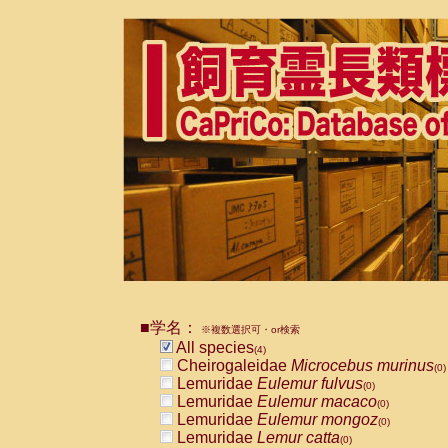
■学名：
※複数選択可・or検索
All species
(4)
Cheirogaleidae
Microcebus murinus
(0)
Lemuridae
Eulemur fulvus
(0)
Lemuridae
Eulemur macaco
(0)
Lemuridae
Eulemur mongoz
(0)
Lemuridae
Lemur catta
(0)