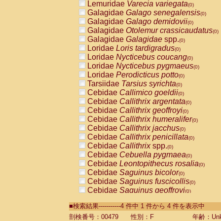
Lemuridae
Varecia variegata
(0)
Galagidae
Galago senegalensis
(0)
Galagidae
Galago demidovii
(0)
Galagidae
Otolemur crassicaudatus
(0)
Galagidae
Galagidae
spp.
(0)
Loridae
Loris tardigradus
(0)
Loridae
Nycticebus coucang
(0)
Loridae
Nycticebus pygmaeus
(0)
Loridae
Perodicticus potto
(0)
Tarsiidae
Tarsius syrichta
(0)
Cebidae
Callimico goeldii
(0)
Cebidae
Callithrix argentata
(0)
Cebidae
Callithrix geoffroyi
(0)
Cebidae
Callithrix humeralifer
(0)
Cebidae
Callithrix jacchus
(0)
Cebidae
Callithrix penicillata
(0)
Cebidae
Callithrix
spp.
(0)
Cebidae
Cebuella pygmaea
(0)
Cebidae
Leontopithecus rosalia
(0)
Cebidae
Saguinus bicolor
(0)
Cebidae
Saguinus fuscicollis
(0)
Cebidae
Saguinus geoffroyi
(0)
Cebidae
Saguinus imperator
(0)
■検索結果-----------4 件中 1 件から 4 件を表示中
Cebidae
Saguinus labiatus
(0)
Cebidae
Saguinus leucopus
剖検番号：00479
性別：F
年齢：Unk
(0)