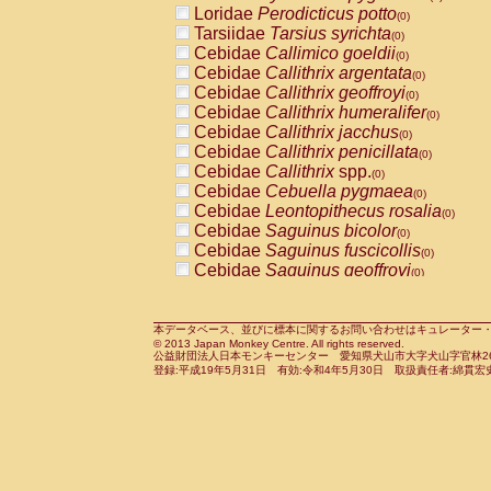
Loridae
Perodicticus potto
Cercopithecidae
Macaca assamensis
(0)
(
Tarsiidae
Tarsius syrichta
Cercopithecidae
Macaca brunnescen
(0)
Cebidae
Callimico goeldii
Cercopithecidae
Macaca cyclopis
(0)
(0)
Cebidae
Callithrix argentata
Cercopithecidae
Macaca fascicularis
(0)
(1
Cebidae
Callithrix geoffroyi
Cercopithecidae
Macaca fuscaca fusc
(0)
Cebidae
Callithrix humeralifer
Cercopithecidae
Macaca fuscata yaku
(0)
Cebidae
Callithrix jacchus
Cercopithecidae
Macaca fuscata
hybr
(0)
Cebidae
Callithrix penicillata
Cercopithecidae
Macaca maura
(0)
(0)
Cebidae
Callithrix
spp.
Cercopithecidae
Macaca mulatta
(0)
(1)
Cebidae
Cebuella pygmaea
Cercopithecidae
Macaca nemestrina
(0)
(0
Cebidae
Leontopithecus rosalia
Cercopithecidae
Macaca nigra
(0)
(0)
Cebidae
Saguinus bicolor
Cercopithecidae
Macaca radiata
(0)
(0)
Cebidae
Saguinus fuscicollis
Cercopithecidae
Macaca silenus
(0)
(0)
Cebidae
Saguinus geoffroyi
Cercopithecidae
Macaca sinica
(0)
(0)
Cebidae
Saguinus imperator
Cercopithecidae
Macaca sylvanus
(0)
(0)
Cebidae
Saguinus labiatus
Cercopithecidae
Macaca thibetana
(0)
(0)
Cebidae
Saguinus leucopus
Cercopithecidae
Macaca tonkeana
本データベース、並びに標本に関するお問い合わせはキュレーター・新宅勇太までお願い
(0)
(0)
© 2013 Japan Monkey Centre. All rights reserved.
Cebidae
Saguinus midas
Cercopithecidae
Macaca
hybrid
(0)
(0)
公益財団法人日本モンキーセンター 愛知県犬山市大字犬山字官林26番
Cebidae
Saguinus mystax
Cercopithecidae
Macaca
spp.
登録:平成19年5月31日 有効:令和4年5月30日 取扱責任者:綿貫宏
(0)
(0)
Cebidae
Saguinus nigricollis
Cercopithecidae
Allenopithecus nigrov
(1)
Cebidae
Saguinus oedipus
Cercopithecidae
Cercopithecus ascan
(0)
Cebidae
Saguinus weddelli
Cercopithecidae
Cercopithecus ascan
(0)
Cebidae
Saguinus
spp.
Cercopithecidae
Cercopithecus ceph
(0)
Cebidae
Aotus trivirgatus
Cercopithecidae
Cercopithecus diana
(0)
Cebidae
Cebus albifrons
Cercopithecidae
Cercopithecus hamly
(0)