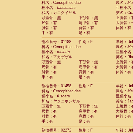
科名：Cercopithecidae
Cebidae
Saguinus midas
属名：
Ma
(0)
種小名：
fascicularis
亜種小名
Cebidae
Saguinus mystax
(0)
和名：カニクイザル
英名：Crab
Cebidae
Saguinus nigricollis
(1)
頭蓋骨：無
下顎骨：無
上腕骨：
Cebidae
Saguinus oedipus
(0)
尺骨：有
肩甲骨：有
大腿骨：
Cebidae
Saguinus weddelli
(0)
腓骨：有
寛骨：有
体幹：有
Cebidae
Saguinus
spp.
(0)
手：有
足：有
Cebidae
Aotus trivirgatus
(0)
Cebidae
Cebus albifrons
(0)
剖検番号：01188
性別：F
年齢：Unk
Cebidae
Cebus apella
科名：Cercopithecidae
(0)
属名：
Ma
Cebidae
Cebus capucinus
種小名：
mulatta
亜種小名
(0)
Cebidae
Cebus nigrivittatus
和名：アカゲザル
英名：Rhes
(0)
Cebidae
Cebus
spp.
頭蓋骨：無
下顎骨：無
上腕骨：
(0)
Cebidae
Saimiri boliviensis
尺骨：有
肩甲骨：有
大腿骨：
(0)
腓骨：有
Cebidae
Saimiri sciureus
寛骨：有
体幹：有
(0)
手：有
足：有
Atelidae
Alouatta caraya
(0)
Atelidae
Alouatta fusca
(0)
剖検番号：01458
性別：F
年齢：Unk
Atelidae
Alouatta seniculus
(0)
科名：Cercopithecidae
属名：
Ma
Atelidae
Alouatta
spp.
(0)
種小名：
fuscata
亜種小名
Atelidae
Ateles belzebuth
(0)
和名：ヤクニホンザル
英名：Japa
Atelidae
Ateles geoffroyi
(0)
頭蓋骨：無
下顎骨：無
上腕骨：
Atelidae
Ateles paniscus
(0)
尺骨：有
肩甲骨：有
大腿骨：
Atelidae
Ateles
spp.
腓骨：有
寛骨：有
(0)
体幹：有
Atelidae
Lagothrix lagothricha
手：有
足：有
(0)
Atelidae
Lagothrix lagothricha cana
(0)
剖検番号：02272
性別：F
年齢：Unk
Pitheciidae
Cacajao calvus rubicundu