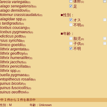
体幹
arecia variegata
(1)
(0)
alago senegalensis
足
(0)
alago demidovii
(0)
tolemur crassicaudatus
■性別：
(0)
alagidae
spp.
オス
(0)
s tardigradus
(0)
不明
(0)
ticebus coucang
(0)
ticebus pygmaeus
(0)
■年齢：
dicticus potto
(0)
胎児
(0)
rsius syrichta
(0)
子供
limico goeldii
(0)
(0)
不明
lithrix argentata
(0)
lithrix geoffroyi
(0)
lithrix humeralifer
(0)
lithrix jacchus
(0)
lithrix penicillata
(0)
lithrix
spp.
(0)
buella pygmaea
(0)
ntopithecus rosalia
(0)
uinus bicolor
(0)
uinus fuscicollis
(0)
uinus geoffroyi
(0)
uinus imperator
(0)
-1 件中 1 件から 1 件を表示中
uinus labiatus
(0)
guinus leucopus
性別：M
年齢：Unknown
(0)