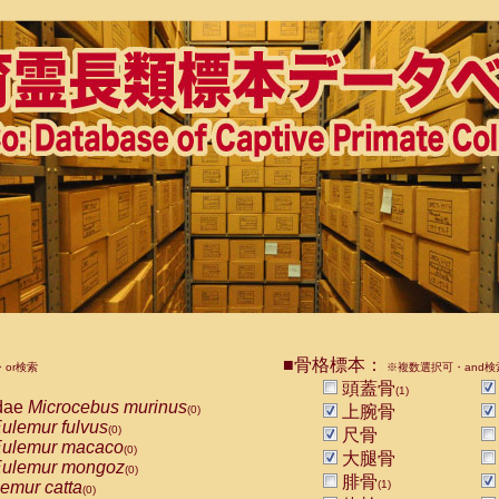
■骨格標本：
or検索
※複数選択可・and検
頭蓋骨
(1)
dae
Microcebus murinus
上腕骨
(0)
ulemur fulvus
(0)
尺骨
ulemur macaco
(0)
大腿骨
ulemur mongoz
(0)
腓骨
emur catta
(1)
(0)