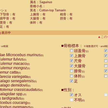
guinus midas
属名：
Saguinus
(0)
亜種小名：
guinus mystax
(0)
ンシェ
英名：Cotton-top Tamarin
uinus nigricollis
(0)
下顎骨：有
上腕骨：有
橈骨：有
guinus oedipus
(1)
肩甲骨：有
大腿骨：有
脛骨：有
uinus weddelli
(0)
寛骨：有
体幹：有
guinus
spp.
(0)
足：有
us trivirgatus
(0)
us albifrons
件を表示中
(0)
us apella
▲この
(0)
bus capucinus
(0)
us nigrivittatus
■骨格標本：
or検索
(0)
※複数選択可・and検
bus
spp.
頭蓋骨
(0)
(1)
miri boliviensis
dae
Microcebus murinus
(0)
上腕骨
(0)
miri sciureus
ulemur fulvus
(0)
(0)
尺骨
uatta caraya
ulemur macaco
(0)
(0)
大腿骨
uatta fusca
ulemur mongoz
(0)
(0)
腓骨
uatta seniculus
emur catta
(1)
(0)
(0)
uatta
spp.
体幹
arecia variegata
(0)
(1)
(0)
les belzebuth
alago senegalensis
足
(0)
(0)
les geoffroyi
alago demidovii
(0)
(0)
les paniscus
tolemur crassicaudatus
■性別：
(0)
(0)
les
spp.
alagidae
spp.
(0)
オス
(0)
othrix lagothricha
s tardigradus
(0)
(0)
不明
(0)
othrix lagothricha cana
ticebus coucang
(0)
(0)
Cacajao calvus rubicundus
ticebus pygmaeus
(0)
(0)