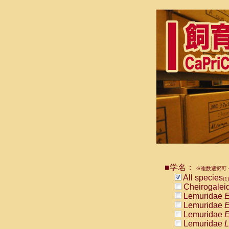
■学名：
※複数選択可・
All species
(1)
Cheirogalei
Lemuridae
E
Lemuridae
E
Lemuridae
E
Lemuridae
L