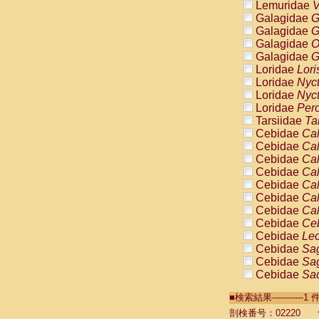
Lemuridae
V
Galagidae
G
Galagidae
G
Galagidae
O
Galagidae
G
Loridae
Lori
Loridae
Nyc
Loridae
Nyc
Loridae
Pero
Tarsiidae
Ta
Cebidae
Cal
Cebidae
Cal
Cebidae
Cal
Cebidae
Cal
Cebidae
Cal
Cebidae
Cal
Cebidae
Cal
Cebidae
Ce
Cebidae
Leo
Cebidae
Sag
Cebidae
Sag
Cebidae
Sag
Cebidae
Sag
■検索結果----------
Cebidae
Sag
Cebidae
Sa
剖検番号：02220