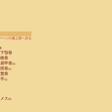
ページの最上部へ戻る
索
下顎骨
橈骨
肩甲骨
(1)
脛骨
(1)
寛骨
手
(1)
メス
(0)