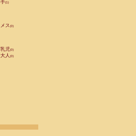
手
(1)
メス
(0)
乳児
(0)
大人
(0)