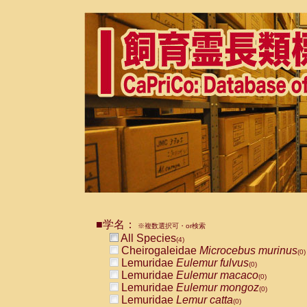
■学名：
※複数選択可・or検索
All Species
(4)
Cheirogaleidae
Microcebus murinus
(0)
Lemuridae
Eulemur fulvus
(0)
Lemuridae
Eulemur macaco
(0)
Lemuridae
Eulemur mongoz
(0)
Lemuridae
Lemur catta
(0)