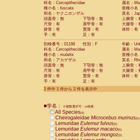
科名：Cercopithecidae
Cebidae
Saguinus midas
属名：
Ma
(0)
種小名：
fuscata
亜種小名
Cebidae
Saguinus mystax
(0)
和名：ヤクニホンザル
英名：Japa
Cebidae
Saguinus nigricollis
(1)
頭蓋骨：無
下顎骨：無
上腕骨：
Cebidae
Saguinus oedipus
(0)
尺骨：有
肩甲骨：有
大腿骨：
Cebidae
Saguinus weddelli
(0)
腓骨：有
寛骨：有
体幹：有
Cebidae
Saguinus
spp.
(0)
手：有
足：有
Cebidae
Aotus trivirgatus
(0)
Cebidae
Cebus albifrons
(0)
剖検番号：01188
性別：F
年齢：Unk
Cebidae
Cebus apella
科名：Cercopithecidae
(0)
属名：
Ma
Cebidae
Cebus capucinus
種小名：
mulatta
亜種小名
(0)
Cebidae
Cebus nigrivittatus
和名：アカゲザル
英名：Rhes
(0)
Cebidae
Cebus
spp.
頭蓋骨：無
下顎骨：無
上腕骨：
(0)
Cebidae
Saimiri boliviensis
尺骨：有
肩甲骨：有
大腿骨：
(0)
腓骨：有
Cebidae
Saimiri sciureus
寛骨：有
体幹：有
(0)
手：有
足：有
Atelidae
Alouatta caraya
(0)
Atelidae
Alouatta fusca
(0)
2 件中 1 件から 2 件を表示中
Atelidae
Alouatta seniculus
(0)
Atelidae
Alouatta
spp.
(0)
Atelidae
Ateles belzebuth
■学名：
(0)
※複数選択可・or検索
Atelidae
Ateles geoffroyi
(0)
All Species
(4)
Atelidae
Ateles paniscus
(0)
Cheirogaleidae
Microcebus murinus
(0)
Atelidae
Ateles
spp.
(0)
Lemuridae
Eulemur fulvus
(0)
Atelidae
Lagothrix lagothricha
(0)
Lemuridae
Eulemur macaco
(0)
Atelidae
Lagothrix lagothricha cana
(0)
Lemuridae
Eulemur mongoz
(0)
Pitheciidae
Cacajao calvus rubicundu