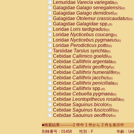
Lemuridae
Varecia variegata
(0)
Galagidae
Galago senegalensis
(0)
Galagidae
Galago demidovii
(0)
Galagidae
Otolemur crassicaudatus
(0)
Galagidae
Galagidae
spp.
(0)
Loridae
Loris tardigradus
(0)
Loridae
Nycticebus coucang
(0)
Loridae
Nycticebus pygmaeus
(0)
Loridae
Perodicticus potto
(0)
Tarsiidae
Tarsius syrichta
(0)
Cebidae
Callimico goeldii
(0)
Cebidae
Callithrix argentata
(0)
Cebidae
Callithrix geoffroyi
(0)
Cebidae
Callithrix humeralifer
(0)
Cebidae
Callithrix jacchus
(0)
Cebidae
Callithrix penicillata
(0)
Cebidae
Callithrix
spp.
(0)
Cebidae
Cebuella pygmaea
(0)
Cebidae
Leontopithecus rosalia
(0)
Cebidae
Saguinus bicolor
(0)
Cebidae
Saguinus fuscicollis
(0)
Cebidae
Saguinus geoffroyi
(0)
Cebidae
Saguinus imperator
(0)
■検索結果-----------2 件中 1 件から 2 件を表示中
Cebidae
Saguinus labiatus
(0)
Cebidae
Saguinus leucopus
剖検番号：01458
性別：F
年齢：Unk
(0)