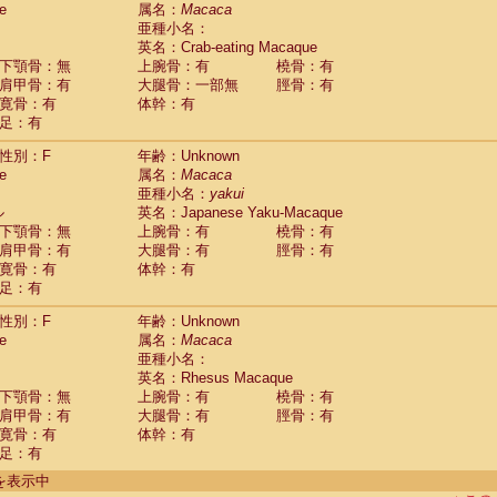
e
guinus midas
属名：
Macaca
(0)
亜種小名：
guinus mystax
(0)
英名：Crab-eating Macaque
uinus nigricollis
(1)
下顎骨：無
上腕骨：有
橈骨：有
guinus oedipus
(0)
肩甲骨：有
大腿骨：一部無
脛骨：有
uinus weddelli
(0)
寛骨：有
体幹：有
guinus
spp.
(0)
足：有
us trivirgatus
(0)
us albifrons
(0)
性別：F
年齢：Unknown
us apella
e
(0)
属名：
Macaca
bus capucinus
亜種小名：
yakui
(0)
us nigrivittatus
ル
英名：Japanese Yaku-Macaque
(0)
bus
spp.
下顎骨：無
上腕骨：有
橈骨：有
(0)
miri boliviensis
肩甲骨：有
大腿骨：有
脛骨：有
(0)
miri sciureus
寛骨：有
体幹：有
(0)
足：有
uatta caraya
(0)
uatta fusca
(0)
性別：F
年齢：Unknown
uatta seniculus
(0)
e
属名：
Macaca
uatta
spp.
(0)
亜種小名：
les belzebuth
(0)
英名：Rhesus Macaque
les geoffroyi
(0)
下顎骨：無
上腕骨：有
橈骨：有
les paniscus
(0)
肩甲骨：有
大腿骨：有
脛骨：有
les
spp.
寛骨：有
(0)
体幹：有
othrix lagothricha
足：有
(0)
othrix lagothricha cana
(0)
件を表示中
Cacajao calvus rubicundus
(0)