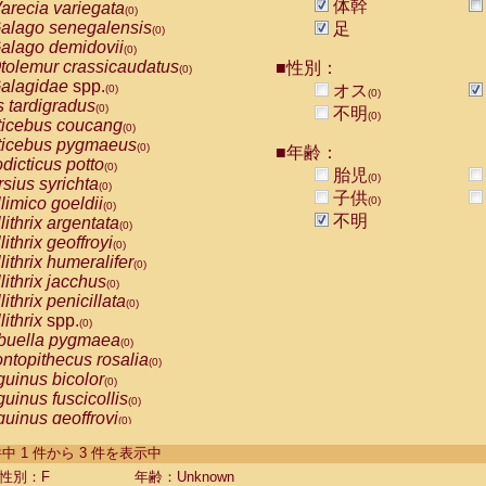
体幹
arecia variegata
(0)
alago senegalensis
足
(0)
alago demidovii
(0)
tolemur crassicaudatus
■性別：
(0)
alagidae
spp.
オス
(0)
(0)
s tardigradus
(0)
不明
(0)
ticebus coucang
(0)
ticebus pygmaeus
(0)
■年齢：
dicticus potto
(0)
胎児
(0)
rsius syrichta
(0)
子供
limico goeldii
(0)
(0)
不明
lithrix argentata
(0)
lithrix geoffroyi
(0)
lithrix humeralifer
(0)
lithrix jacchus
(0)
lithrix penicillata
(0)
lithrix
spp.
(0)
buella pygmaea
(0)
ntopithecus rosalia
(0)
uinus bicolor
(0)
uinus fuscicollis
(0)
uinus geoffroyi
(0)
uinus imperator
(0)
-3 件中 1 件から 3 件を表示中
uinus labiatus
(0)
guinus leucopus
性別：F
年齢：Unknown
(0)