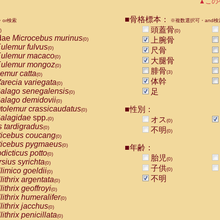
▲この
Callicebus cupreus
(0)
Callicebus donacophilus
(0)
■骨格標本：
or検索
※複数選択可・and検
Callicebus moloch
(0)
頭蓋骨
)
Callicebus torquatus
(0)
(0)
dae
Microcebus murinus
上腕骨
(0)
Callicebus
spp.
(0)
ulemur fulvus
(0)
Chiropotes satanas
尺骨
(0)
ulemur macaco
(0)
Pithecia monachus
大腿骨
(0)
ulemur mongoz
(0)
Pithecia pithecia
(0)
腓骨
emur catta
(3)
(0)
idae
Cercocebus agilis
(0)
体幹
arecia variegata
(0)
idae
Cercocebus galeritus chrysogaster
(0)
alago senegalensis
足
(0)
idae
Cercocebus torquatus atys
(0)
alago demidovii
(0)
idae
Cercocebus torquatus lunulatus
(0)
tolemur crassicaudatus
■性別：
(0)
idae
Cercocebus torquatus torquatus
(0)
alagidae
spp.
オス
(0)
idae
Cercocebus
hybrid
(0)
(0)
s tardigradus
(0)
idae
Cercocebus
spp.
不明
(0)
(0)
ticebus coucang
(0)
idae
Lophocebus albigena
(0)
ticebus pygmaeus
(0)
idae
Papio anubis
■年齢：
(0)
dicticus potto
(0)
idae
Papio cynocephalus
胎児
(0)
(0)
rsius syrichta
(0)
idae
Papio hamadryas
(0)
子供
limico goeldii
(0)
(0)
idae
Papio papio
(0)
不明
lithrix argentata
(0)
idae
Papio
spp.
(0)
lithrix geoffroyi
(0)
idae
Mandrillus leucophaeus
(0)
lithrix humeralifer
(0)
idae
Mandrillus sphinx
(0)
lithrix jacchus
(0)
idae
Theropithecus gelada
(0)
lithrix penicillata
(0)
idae
Macaca arctoides
(0)