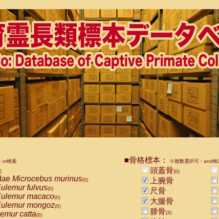
■骨格標本：
or検索
※複数選択可・and検
頭蓋骨
)
(0)
dae
Microcebus murinus
上腕骨
(0)
ulemur fulvus
(0)
尺骨
ulemur macaco
(0)
大腿骨
ulemur mongoz
(0)
腓骨
emur catta
(3)
(0)