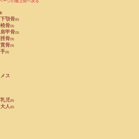
ページの最上部へ戻る
索
下顎骨
(0)
橈骨
(3)
肩甲骨
(3)
脛骨
(3)
寛骨
(3)
手
(3)
メス
乳児
(0)
大人
(0)