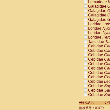
Lemuridae
V
Galagidae
G
Galagidae
G
Galagidae
O
Galagidae
G
Loridae
Lori
Loridae
Nyc
Loridae
Nyc
Loridae
Pero
Tarsiidae
Ta
Cebidae
Cal
Cebidae
Cal
Cebidae
Cal
Cebidae
Cal
Cebidae
Cal
Cebidae
Cal
Cebidae
Cal
Cebidae
Ce
Cebidae
Leo
Cebidae
Sag
Cebidae
Sag
Cebidae
Sag
Cebidae
Sag
■検索結果----------
Cebidae
Sag
Cebidae
Sa
剖検番号：00479