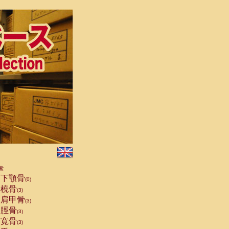
索
下顎骨
(0)
橈骨
(3)
肩甲骨
(3)
脛骨
(3)
寛骨
(3)