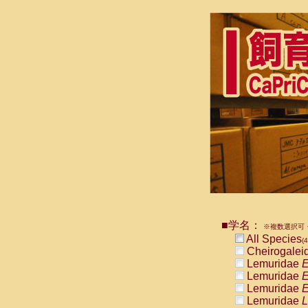
■学名：
※複数選択可・
All Species
(4
Cheirogalei
Lemuridae
E
Lemuridae
E
Lemuridae
E
Lemuridae
L