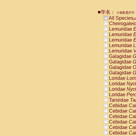
Pitheciidae
Pitheciidae
■学名：
※複数選択可・
Pitheciidae
All Species
(4
Pitheciidae
Cheirogalei
Pitheciidae
Lemuridae
E
Pitheciidae
Lemuridae
E
Pitheciidae
Lemuridae
E
Pitheciidae
Lemuridae
L
Cercopithec
Lemuridae
V
Cercopithec
Galagidae
G
Cercopithec
Galagidae
G
Cercopithec
Galagidae
O
Cercopithec
Galagidae
G
Cercopithec
Loridae
Lori
Cercopithec
Loridae
Nyc
Cercopithec
Loridae
Nyc
Cercopithec
Loridae
Pero
Cercopithec
Tarsiidae
Ta
Cercopithec
Cebidae
Cal
Cercopithec
Cebidae
Cal
Cercopithec
Cebidae
Cal
Cercopithec
Cebidae
Cal
Cercopithec
Cebidae
Cal
Cercopithec
Cebidae
Cal
Cercopithec