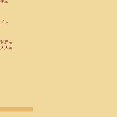
手
(3)
メス
乳児
(0)
大人
(0)