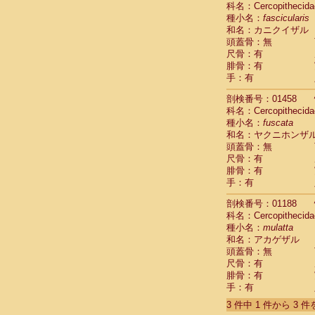
科名：Cercopithecida
Cebidae
Sa
種小名：
fascicularis
Cebidae
Sa
和名：カニクイザル
Cebidae
Sag
頭蓋骨：無
Cebidae
Sa
尺骨：有
Cebidae
Sag
腓骨：有
Cebidae
Sa
手：有
Cebidae
Aot
Cebidae
Ceb
剖検番号：01458
Cebidae
Ceb
科名：Cercopithecida
Cebidae
Ce
種小名：
fuscata
Cebidae
Ceb
和名：ヤクニホンザ
Cebidae
Ce
頭蓋骨：無
Cebidae
Sai
尺骨：有
腓骨：有
Cebidae
Sai
手：有
Atelidae
Alo
Atelidae
Alo
剖検番号：01188
Atelidae
Alo
科名：Cercopithecida
Atelidae
Alo
種小名：
mulatta
Atelidae
Ate
和名：アカゲザル
Atelidae
Ate
頭蓋骨：無
Atelidae
Ate
尺骨：有
Atelidae
Ate
腓骨：有
Atelidae
Lag
手：有
Atelidae
Lag
3 件中 1 件から 3 
Pitheciidae