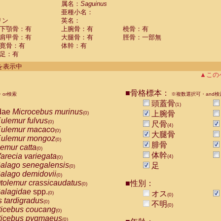
属名：
Saguinus
Callicebus cupreus
(0)
亜種小名：
Callicebus donacophilus
(0)
リン
英名：
Callicebus moloch
(0)
下顎骨：有
上腕骨：有
橈骨：有
Callicebus torquatus
(0)
肩甲骨：有
大腿骨：有
脛骨：一部無
Callicebus
spp.
(0)
寛骨：有
体幹：有
Chiropotes satanas
(0)
足：有
Pithecia monachus
(0)
件を表示中
Pithecia pithecia
(0)
▲この
idae
Cercocebus agilis
(0)
idae
Cercocebus galeritus chrysogaster
(0)
■骨格標本：
idae
Cercocebus torquatus atys
or検索
※複数選択可・and検
(0)
idae
Cercocebus torquatus lunulatus
頭蓋骨
(0)
(1)
dae
Microcebus murinus
idae
Cercocebus torquatus torquatus
上腕骨
(0)
(0)
ulemur fulvus
idae
Cercocebus
hybrid
(0)
(0)
尺骨
(4)
ulemur macaco
idae
Cercocebus
spp.
(0)
(0)
大腿骨
ulemur mongoz
idae
Lophocebus albigena
(0)
(0)
腓骨
emur catta
idae
Papio anubis
(0)
(0)
体幹
arecia variegata
idae
Papio cynocephalus
(4)
(0)
(0)
alago senegalensis
idae
Papio hamadryas
足
(0)
(0)
alago demidovii
idae
Papio papio
(0)
(0)
tolemur crassicaudatus
idae
Papio
spp.
■性別：
(0)
(0)
alagidae
spp.
idae
Mandrillus leucophaeus
オス
(0)
(0)
(0)
s tardigradus
idae
Mandrillus sphinx
(0)
(0)
不明
(0)
ticebus coucang
idae
Theropithecus gelada
(0)
(0)
ticebus pygmaeus
idae
Macaca arctoides
(0)
(0)