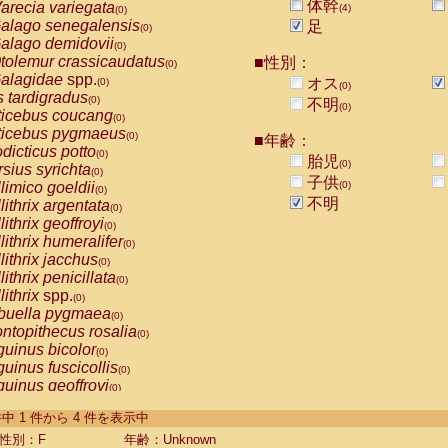
体幹
arecia variegata
(4)
(0)
alago senegalensis
足
(0)
alago demidovii
(0)
tolemur crassicaudatus
■性別：
(0)
alagidae
spp.
オス
(0)
(0)
s tardigradus
(0)
不明
(0)
ticebus coucang
(0)
ticebus pygmaeus
(0)
■年齢：
dicticus potto
(0)
胎児
(0)
rsius syrichta
(0)
子供
limico goeldii
(0)
(0)
不明
lithrix argentata
(0)
lithrix geoffroyi
(0)
lithrix humeralifer
(0)
lithrix jacchus
(0)
lithrix penicillata
(0)
lithrix
spp.
(0)
buella pygmaea
(0)
ntopithecus rosalia
(0)
uinus bicolor
(0)
uinus fuscicollis
(0)
uinus geoffroyi
(0)
uinus imperator
(0)
-4 件中 1 件から 4 件を表示中
uinus labiatus
(0)
guinus leucopus
性別：F
年齢：Unknown
(0)