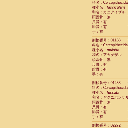
科名：Cercopithecida
Cebidae
Sa
種小名：
fascicularis
Cebidae
Sa
和名：カニクイザル
Cebidae
Sag
頭蓋骨：無
Cebidae
Sa
尺骨：有
Cebidae
Sag
腓骨：有
Cebidae
Sa
手：有
Cebidae
Aot
Cebidae
Ceb
剖検番号：01188
Cebidae
Ceb
科名：Cercopithecida
Cebidae
Ce
種小名：
mulatta
Cebidae
Ceb
和名：アカゲザル
Cebidae
Ce
頭蓋骨：無
Cebidae
Sai
尺骨：有
腓骨：有
Cebidae
Sai
手：有
Atelidae
Alo
Atelidae
Alo
剖検番号：01458
Atelidae
Alo
科名：Cercopithecida
Atelidae
Alo
種小名：
fuscata
Atelidae
Ate
和名：ヤクニホンザ
Atelidae
Ate
頭蓋骨：無
Atelidae
Ate
尺骨：有
Atelidae
Ate
腓骨：有
Atelidae
Lag
手：有
Atelidae
Lag
剖検番号：02272
Pitheciidae