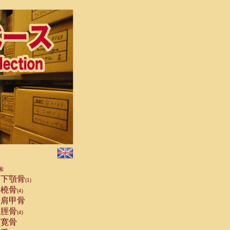
索
下顎骨
(1)
橈骨
(4)
肩甲骨
脛骨
(4)
寛骨