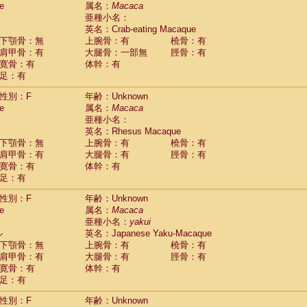
e
guinus midas
属名：
Macaca
(0)
亜種小名：
guinus mystax
(0)
英名：Crab-eating Macaque
uinus nigricollis
(1)
下顎骨：無
上腕骨：有
橈骨：有
guinus oedipus
(0)
肩甲骨：有
大腿骨：一部無
脛骨：有
uinus weddelli
(0)
寛骨：有
体幹：有
guinus
spp.
(0)
足：有
us trivirgatus
(0)
us albifrons
(0)
性別：F
年齢：Unknown
us apella
e
(0)
属名：
Macaca
bus capucinus
亜種小名：
(0)
us nigrivittatus
英名：Rhesus Macaque
(0)
bus
spp.
下顎骨：無
上腕骨：有
橈骨：有
(0)
miri boliviensis
肩甲骨：有
大腿骨：有
脛骨：有
(0)
miri sciureus
寛骨：有
体幹：有
(0)
足：有
uatta caraya
(0)
uatta fusca
(0)
性別：F
年齢：Unknown
uatta seniculus
(0)
e
属名：
Macaca
uatta
spp.
(0)
亜種小名：
yakui
les belzebuth
(0)
ル
英名：Japanese Yaku-Macaque
les geoffroyi
(0)
下顎骨：無
上腕骨：有
橈骨：有
les paniscus
(0)
肩甲骨：有
大腿骨：有
脛骨：有
les
spp.
寛骨：有
(0)
体幹：有
othrix lagothricha
足：有
(0)
othrix lagothricha cana
(0)
性別：F
年齢：Unknown
Cacajao calvus rubicundus
(0)