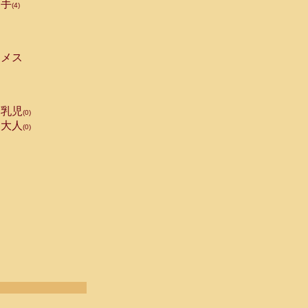
手
(4)
メス
乳児
(0)
大人
(0)