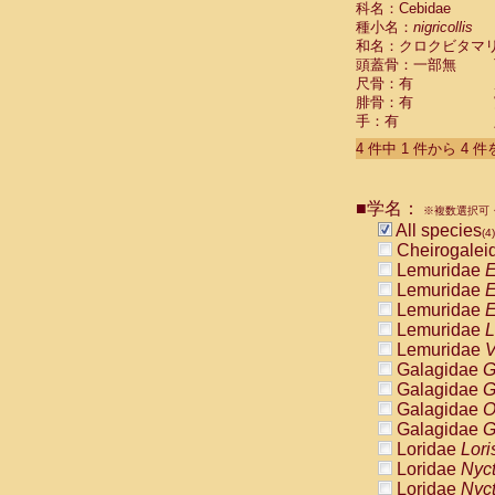
科名：Cebidae
Pitheciidae
種小名：
nigricollis
Pitheciidae
和名：クロクビタマ
Pitheciidae
頭蓋骨：一部無
Pitheciidae
尺骨：有
Pitheciidae
腓骨：有
Pitheciidae
手：有
Pitheciidae
4 件中 1 件から 4 
Pitheciidae
Cercopithec
Cercopithec
■学名：
Cercopithec
※複数選択可・
All species
Cercopithec
(4)
Cheirogalei
Cercopithec
Lemuridae
E
Cercopithec
Lemuridae
E
Cercopithec
Lemuridae
E
Cercopithec
Lemuridae
L
Cercopithec
Lemuridae
V
Cercopithec
Galagidae
G
Cercopithec
Galagidae
G
Cercopithec
Galagidae
O
Cercopithec
Galagidae
G
Cercopithec
Loridae
Lori
Cercopithec
Loridae
Nyc
Cercopithec
Loridae
Nyc
Cercopithec