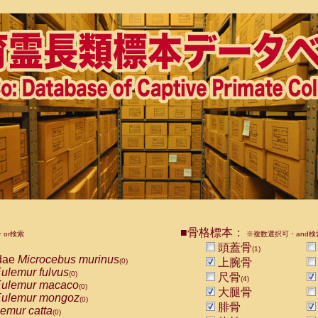
■骨格標本：
or検索
※複数選択可・and検
頭蓋骨
(1)
dae
Microcebus murinus
上腕骨
(0)
ulemur fulvus
(0)
尺骨
(4)
ulemur macaco
(0)
大腿骨
ulemur mongoz
(0)
腓骨
emur catta
(0)