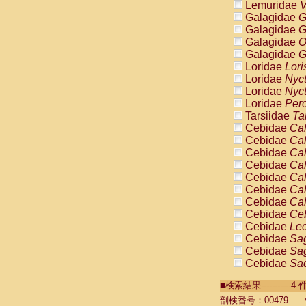
Lemuridae
V
Galagidae
G
Galagidae
G
Galagidae
O
Galagidae
G
Loridae
Lori
Loridae
Nyc
Loridae
Nyc
Loridae
Pero
Tarsiidae
Ta
Cebidae
Cal
Cebidae
Cal
Cebidae
Cal
Cebidae
Cal
Cebidae
Cal
Cebidae
Cal
Cebidae
Cal
Cebidae
Ce
Cebidae
Leo
Cebidae
Sag
Cebidae
Sag
Cebidae
Sag
Cebidae
Sag
■検索結果----------
Cebidae
Sag
Cebidae
Sa
剖検番号：00479