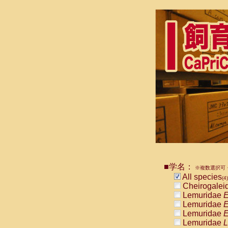
■学名：
※複数選択可・
All species
(4)
Cheirogalei
Lemuridae
E
Lemuridae
E
Lemuridae
E
Lemuridae
L