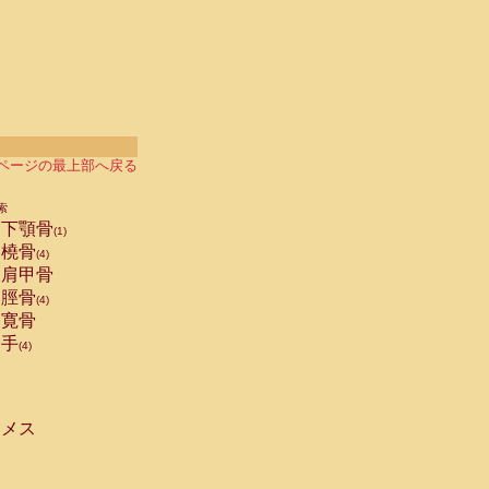
ページの最上部へ戻る
索
下顎骨
(1)
橈骨
(4)
肩甲骨
脛骨
(4)
寛骨
手
(4)
メス