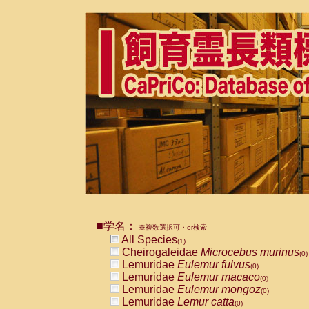
■学名：
※複数選択可・or検索
All Species
(1)
Cheirogaleidae
Microcebus murinus
(0)
Lemuridae
Eulemur fulvus
(0)
Lemuridae
Eulemur macaco
(0)
Lemuridae
Eulemur mongoz
(0)
Lemuridae
Lemur catta
(0)