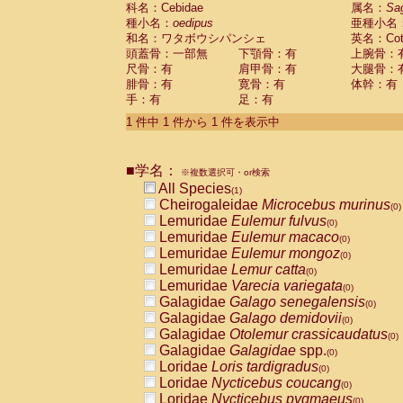
科名：Cebidae
Cebidae
Saguinus midas
属名：
Sa
(0)
種小名：
oedipus
亜種小名
Cebidae
Saguinus mystax
(0)
和名：ワタボウシパンシェ
英名：Cotto
Cebidae
Saguinus nigricollis
(0)
頭蓋骨：一部無
下顎骨：有
上腕骨：
Cebidae
Saguinus oedipus
(1)
尺骨：有
肩甲骨：有
大腿骨：
Cebidae
Saguinus weddelli
(0)
腓骨：有
寛骨：有
体幹：有
Cebidae
Saguinus
spp.
(0)
手：有
足：有
Cebidae
Aotus trivirgatus
(0)
Cebidae
Cebus albifrons
1 件中 1 件から 1 件を表示中
(0)
Cebidae
Cebus apella
(0)
Cebidae
Cebus capucinus
(0)
■学名：
Cebidae
Cebus nigrivittatus
※複数選択可・or検索
(0)
Cebidae
Cebus
spp.
All Species
(0)
(1)
Cebidae
Saimiri boliviensis
Cheirogaleidae
Microcebus murinus
(0)
(0)
Cebidae
Saimiri sciureus
Lemuridae
Eulemur fulvus
(0)
(0)
Atelidae
Alouatta caraya
Lemuridae
Eulemur macaco
(0)
(0)
Atelidae
Alouatta fusca
Lemuridae
Eulemur mongoz
(0)
(0)
Atelidae
Alouatta seniculus
Lemuridae
Lemur catta
(0)
(0)
Atelidae
Alouatta
spp.
Lemuridae
Varecia variegata
(0)
(0)
Atelidae
Ateles belzebuth
Galagidae
Galago senegalensis
(0)
(0)
Atelidae
Ateles geoffroyi
Galagidae
Galago demidovii
(0)
(0)
Atelidae
Ateles paniscus
Galagidae
Otolemur crassicaudatus
(0)
(0)
Atelidae
Ateles
spp.
Galagidae
Galagidae
spp.
(0)
(0)
Atelidae
Lagothrix lagothricha
Loridae
Loris tardigradus
(0)
(0)
Atelidae
Lagothrix lagothricha cana
Loridae
Nycticebus coucang
(0)
(0)
Pitheciidae
Cacajao calvus rubicundu
Loridae
Nycticebus pygmaeus
(0)