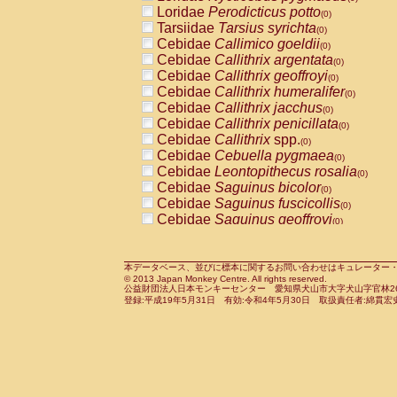
Pitheciidae
Callicebus cupreus
Loridae
Perodicticus potto
(0)
(0)
Pitheciidae
Callicebus donacophilus
Tarsiidae
Tarsius syrichta
(0
(0)
Pitheciidae
Callicebus moloch
Cebidae
Callimico goeldii
(0)
(0)
Pitheciidae
Callicebus torquatus
Cebidae
Callithrix argentata
(0)
(0)
Pitheciidae
Callicebus
spp.
Cebidae
Callithrix geoffroyi
(0)
(0)
Pitheciidae
Chiropotes satanas
Cebidae
Callithrix humeralifer
(0)
(0)
Pitheciidae
Pithecia monachus
Cebidae
Callithrix jacchus
(0)
(0)
Pitheciidae
Pithecia pithecia
Cebidae
Callithrix penicillata
(0)
(0)
Cercopithecidae
Cercocebus agilis
Cebidae
Callithrix
spp.
(0)
(0)
Cercopithecidae
Cercocebus galeritus
Cebidae
Cebuella pygmaea
(0)
Cercopithecidae
Cercocebus torquatu
Cebidae
Leontopithecus rosalia
(0)
Cercopithecidae
Cercocebus torquatus
Cebidae
Saguinus bicolor
(0)
Cercopithecidae
Cercocebus torquatu
Cebidae
Saguinus fuscicollis
(0)
Cercopithecidae
Cercocebus
hybrid
Cebidae
Saguinus geoffroyi
(0)
(0)
Cercopithecidae
Cercocebus
spp.
Cebidae
Saguinus imperator
(0)
(0)
Cercopithecidae
Lophocebus albigen
Cebidae
Saguinus labiatus
(0)
Cercopithecidae
Papio anubis
Cebidae
Saguinus leucopus
本データベース、並びに標本に関するお問い合わせはキュレーター・新宅勇太までお願い
(0)
(0)
© 2013 Japan Monkey Centre. All rights reserved.
Cercopithecidae
Papio cynocephalus
Cebidae
Saguinus midas
(
(0)
公益財団法人日本モンキーセンター 愛知県犬山市大字犬山字官林26番
Cercopithecidae
Papio hamadryas
Cebidae
Saguinus mystax
(0)
登録:平成19年5月31日 有効:令和4年5月30日 取扱責任者:綿貫宏
(0)
Cercopithecidae
Papio papio
Cebidae
Saguinus nigricollis
(0)
(0)
Cercopithecidae
Papio
spp.
Cebidae
Saguinus oedipus
(0)
(1)
Cercopithecidae
Mandrillus leucopha
Cebidae
Saguinus weddelli
(0)
Cercopithecidae
Mandrillus sphinx
Cebidae
Saguinus
spp.
(0)
(0)
Cercopithecidae
Theropithecus gelad
Cebidae
Aotus trivirgatus
(0)
Cercopithecidae
Macaca arctoides
Cebidae
Cebus albifrons
(0)
(0)