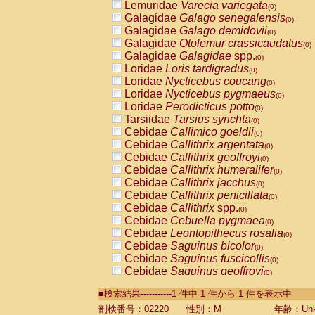
Lemuridae
Varecia variegata
(0)
Galagidae
Galago senegalensis
(0)
Galagidae
Galago demidovii
(0)
Galagidae
Otolemur crassicaudatus
(0)
Galagidae
Galagidae
spp.
(0)
Loridae
Loris tardigradus
(0)
Loridae
Nycticebus coucang
(0)
Loridae
Nycticebus pygmaeus
(0)
Loridae
Perodicticus potto
(0)
Tarsiidae
Tarsius syrichta
(0)
Cebidae
Callimico goeldii
(0)
Cebidae
Callithrix argentata
(0)
Cebidae
Callithrix geoffroyi
(0)
Cebidae
Callithrix humeralifer
(0)
Cebidae
Callithrix jacchus
(0)
Cebidae
Callithrix penicillata
(0)
Cebidae
Callithrix
spp.
(0)
Cebidae
Cebuella pygmaea
(0)
Cebidae
Leontopithecus rosalia
(0)
Cebidae
Saguinus bicolor
(0)
Cebidae
Saguinus fuscicollis
(0)
Cebidae
Saguinus geoffroyi
(0)
Cebidae
Saguinus imperator
(0)
■検索結果-----------1 件中 1 件から 1 件を表示中
Cebidae
Saguinus labiatus
(0)
Cebidae
Saguinus leucopus
剖検番号：02220
性別：M
年齢：Unk
(0)