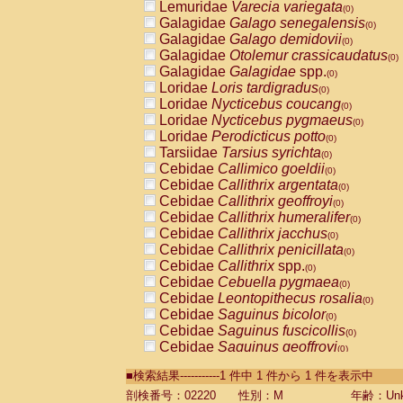
Lemuridae
Varecia variegata
(0)
Galagidae
Galago senegalensis
(0)
Galagidae
Galago demidovii
(0)
Galagidae
Otolemur crassicaudatus
(0)
Galagidae
Galagidae
spp.
(0)
Loridae
Loris tardigradus
(0)
Loridae
Nycticebus coucang
(0)
Loridae
Nycticebus pygmaeus
(0)
Loridae
Perodicticus potto
(0)
Tarsiidae
Tarsius syrichta
(0)
Cebidae
Callimico goeldii
(0)
Cebidae
Callithrix argentata
(0)
Cebidae
Callithrix geoffroyi
(0)
Cebidae
Callithrix humeralifer
(0)
Cebidae
Callithrix jacchus
(0)
Cebidae
Callithrix penicillata
(0)
Cebidae
Callithrix
spp.
(0)
Cebidae
Cebuella pygmaea
(0)
Cebidae
Leontopithecus rosalia
(0)
Cebidae
Saguinus bicolor
(0)
Cebidae
Saguinus fuscicollis
(0)
Cebidae
Saguinus geoffroyi
(0)
Cebidae
Saguinus imperator
(0)
■検索結果-----------1 件中 1 件から 1 件を表示中
Cebidae
Saguinus labiatus
(0)
Cebidae
Saguinus leucopus
剖検番号：02220
性別：M
年齢：Unk
(0)