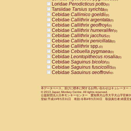
Pitheciidae
Callicebus cupreus
Loridae
Perodicticus potto
(0)
(0)
Pitheciidae
Callicebus donacophilus
Tarsiidae
Tarsius syrichta
(0
(0)
Pitheciidae
Callicebus moloch
Cebidae
Callimico goeldii
(0)
(0)
Pitheciidae
Callicebus torquatus
Cebidae
Callithrix argentata
(0)
(0)
Pitheciidae
Callicebus
spp.
Cebidae
Callithrix geoffroyi
(0)
(0)
Pitheciidae
Chiropotes satanas
Cebidae
Callithrix humeralifer
(0)
(0)
Pitheciidae
Pithecia monachus
Cebidae
Callithrix jacchus
(0)
(0)
Pitheciidae
Pithecia pithecia
Cebidae
Callithrix penicillata
(0)
(0)
Cercopithecidae
Cercocebus agilis
Cebidae
Callithrix
spp.
(0)
(0)
Cercopithecidae
Cercocebus galeritus
Cebidae
Cebuella pygmaea
(0)
Cercopithecidae
Cercocebus torquatu
Cebidae
Leontopithecus rosalia
(0)
Cercopithecidae
Cercocebus torquatus
Cebidae
Saguinus bicolor
(0)
Cercopithecidae
Cercocebus torquatu
Cebidae
Saguinus fuscicollis
(0)
Cercopithecidae
Cercocebus
hybrid
Cebidae
Saguinus geoffroyi
(0)
(0)
Cercopithecidae
Cercocebus
spp.
Cebidae
Saguinus imperator
(0)
(0)
Cercopithecidae
Lophocebus albigen
Cebidae
Saguinus labiatus
(0)
Cercopithecidae
Papio anubis
Cebidae
Saguinus leucopus
本データベース、並びに標本に関するお問い合わせはキュレーター・新宅勇太までお願い
(0)
(0)
© 2013 Japan Monkey Centre. All rights reserved.
Cercopithecidae
Papio cynocephalus
Cebidae
Saguinus midas
(
(0)
公益財団法人日本モンキーセンター 愛知県犬山市大字犬山字官林26番
Cercopithecidae
Papio hamadryas
Cebidae
Saguinus mystax
(0)
登録:平成19年5月31日 有効:令和4年5月30日 取扱責任者:綿貫宏
(0)
Cercopithecidae
Papio papio
Cebidae
Saguinus nigricollis
(0)
(0)
Cercopithecidae
Papio
spp.
Cebidae
Saguinus oedipus
(0)
(1)
Cercopithecidae
Mandrillus leucopha
Cebidae
Saguinus weddelli
(0)
Cercopithecidae
Mandrillus sphinx
Cebidae
Saguinus
spp.
(0)
(0)
Cercopithecidae
Theropithecus gelad
Cebidae
Aotus trivirgatus
(0)
Cercopithecidae
Macaca arctoides
Cebidae
Cebus albifrons
(0)
(0)