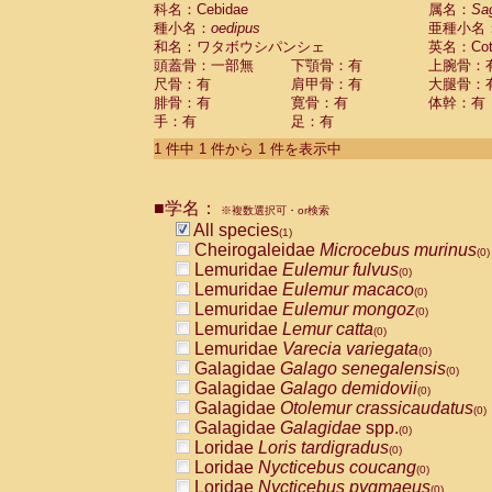
科名：Cebidae
Cebidae
Saguinus midas
属名：
Sa
(0)
種小名：
oedipus
亜種小名
Cebidae
Saguinus mystax
(0)
和名：ワタボウシパンシェ
英名：Cotto
Cebidae
Saguinus nigricollis
(0)
頭蓋骨：一部無
下顎骨：有
上腕骨：
Cebidae
Saguinus oedipus
(1)
尺骨：有
肩甲骨：有
大腿骨：
Cebidae
Saguinus weddelli
(0)
腓骨：有
寛骨：有
体幹：有
Cebidae
Saguinus
spp.
(0)
手：有
足：有
Cebidae
Aotus trivirgatus
(0)
Cebidae
Cebus albifrons
1 件中 1 件から 1 件を表示中
(0)
Cebidae
Cebus apella
(0)
Cebidae
Cebus capucinus
(0)
■学名：
Cebidae
Cebus nigrivittatus
※複数選択可・or検索
(0)
Cebidae
Cebus
spp.
All species
(0)
(1)
Cebidae
Saimiri boliviensis
Cheirogaleidae
Microcebus murinus
(0)
(0)
Cebidae
Saimiri sciureus
Lemuridae
Eulemur fulvus
(0)
(0)
Atelidae
Alouatta caraya
Lemuridae
Eulemur macaco
(0)
(0)
Atelidae
Alouatta fusca
Lemuridae
Eulemur mongoz
(0)
(0)
Atelidae
Alouatta seniculus
Lemuridae
Lemur catta
(0)
(0)
Atelidae
Alouatta
spp.
Lemuridae
Varecia variegata
(0)
(0)
Atelidae
Ateles belzebuth
Galagidae
Galago senegalensis
(0)
(0)
Atelidae
Ateles geoffroyi
Galagidae
Galago demidovii
(0)
(0)
Atelidae
Ateles paniscus
Galagidae
Otolemur crassicaudatus
(0)
(0)
Atelidae
Ateles
spp.
Galagidae
Galagidae
spp.
(0)
(0)
Atelidae
Lagothrix lagothricha
Loridae
Loris tardigradus
(0)
(0)
Atelidae
Lagothrix lagothricha cana
Loridae
Nycticebus coucang
(0)
(0)
Pitheciidae
Cacajao calvus rubicundu
Loridae
Nycticebus pygmaeus
(0)