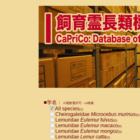
■学名：
※複数選択可・or検索
All species
(1)
Cheirogaleidae
Microcebus murinus
(0)
Lemuridae
Eulemur fulvus
(0)
Lemuridae
Eulemur macaco
(0)
Lemuridae
Eulemur mongoz
(0)
Lemuridae
Lemur catta
(0)