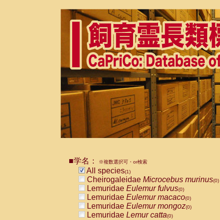
■学名：
※複数選択可・or検索
All species
(1)
Cheirogaleidae
Microcebus murinus
(0)
Lemuridae
Eulemur fulvus
(0)
Lemuridae
Eulemur macaco
(0)
Lemuridae
Eulemur mongoz
(0)
Lemuridae
Lemur catta
(0)