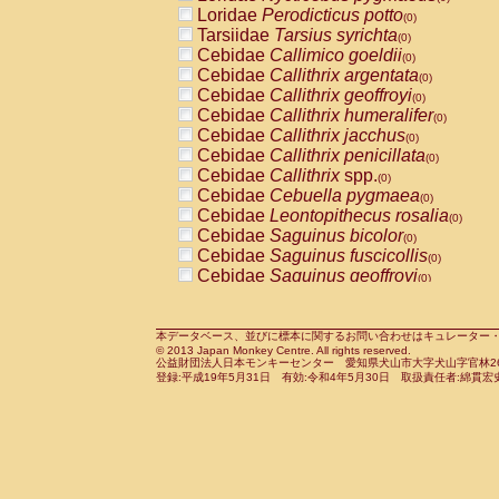
Pitheciidae
Callicebus cupreus
Loridae
Perodicticus potto
(0)
(0)
Pitheciidae
Callicebus donacophilus
Tarsiidae
Tarsius syrichta
(0
(0)
Pitheciidae
Callicebus moloch
Cebidae
Callimico goeldii
(0)
(0)
Pitheciidae
Callicebus torquatus
Cebidae
Callithrix argentata
(0)
(0)
Pitheciidae
Callicebus
spp.
Cebidae
Callithrix geoffroyi
(0)
(0)
Pitheciidae
Chiropotes satanas
Cebidae
Callithrix humeralifer
(0)
(0)
Pitheciidae
Pithecia monachus
Cebidae
Callithrix jacchus
(0)
(0)
Pitheciidae
Pithecia pithecia
Cebidae
Callithrix penicillata
(0)
(0)
Cercopithecidae
Cercocebus agilis
Cebidae
Callithrix
spp.
(0)
(0)
Cercopithecidae
Cercocebus galeritus
Cebidae
Cebuella pygmaea
(0)
Cercopithecidae
Cercocebus torquatu
Cebidae
Leontopithecus rosalia
(0)
Cercopithecidae
Cercocebus torquatus
Cebidae
Saguinus bicolor
(0)
Cercopithecidae
Cercocebus torquatu
Cebidae
Saguinus fuscicollis
(0)
Cercopithecidae
Cercocebus
hybrid
Cebidae
Saguinus geoffroyi
(0)
(0)
Cercopithecidae
Cercocebus
spp.
Cebidae
Saguinus imperator
(0)
(0)
Cercopithecidae
Lophocebus albigen
Cebidae
Saguinus labiatus
(0)
Cercopithecidae
Papio anubis
Cebidae
Saguinus leucopus
本データベース、並びに標本に関するお問い合わせはキュレーター・新宅勇太までお願い
(0)
(0)
© 2013 Japan Monkey Centre. All rights reserved.
Cercopithecidae
Papio cynocephalus
Cebidae
Saguinus midas
(
(0)
公益財団法人日本モンキーセンター 愛知県犬山市大字犬山字官林26番
Cercopithecidae
Papio hamadryas
Cebidae
Saguinus mystax
(0)
登録:平成19年5月31日 有効:令和4年5月30日 取扱責任者:綿貫宏
(0)
Cercopithecidae
Papio papio
Cebidae
Saguinus nigricollis
(0)
(0)
Cercopithecidae
Papio
spp.
Cebidae
Saguinus oedipus
(0)
(1)
Cercopithecidae
Mandrillus leucopha
Cebidae
Saguinus weddelli
(0)
Cercopithecidae
Mandrillus sphinx
Cebidae
Saguinus
spp.
(0)
(0)
Cercopithecidae
Theropithecus gelad
Cebidae
Aotus trivirgatus
(0)
Cercopithecidae
Macaca arctoides
Cebidae
Cebus albifrons
(0)
(0)