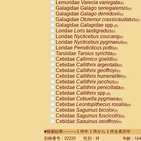
Lemuridae
Varecia variegata
(0)
Galagidae
Galago senegalensis
(0)
Galagidae
Galago demidovii
(0)
Galagidae
Otolemur crassicaudatus
(0)
Galagidae
Galagidae
spp.
(0)
Loridae
Loris tardigradus
(0)
Loridae
Nycticebus coucang
(0)
Loridae
Nycticebus pygmaeus
(0)
Loridae
Perodicticus potto
(0)
Tarsiidae
Tarsius syrichta
(0)
Cebidae
Callimico goeldii
(0)
Cebidae
Callithrix argentata
(0)
Cebidae
Callithrix geoffroyi
(0)
Cebidae
Callithrix humeralifer
(0)
Cebidae
Callithrix jacchus
(0)
Cebidae
Callithrix penicillata
(0)
Cebidae
Callithrix
spp.
(0)
Cebidae
Cebuella pygmaea
(0)
Cebidae
Leontopithecus rosalia
(0)
Cebidae
Saguinus bicolor
(0)
Cebidae
Saguinus fuscicollis
(0)
Cebidae
Saguinus geoffroyi
(0)
Cebidae
Saguinus imperator
(0)
■検索結果-----------1 件中 1 件から 1 件を表示中
Cebidae
Saguinus labiatus
(0)
Cebidae
Saguinus leucopus
剖検番号：02220
性別：M
年齢：Unk
(0)