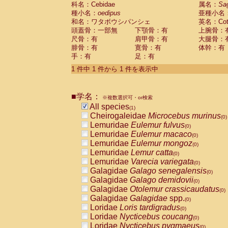
科名：Cebidae
Cebidae
Saguinus midas
属名：
Sa
(0)
種小名：
oedipus
亜種小名
Cebidae
Saguinus mystax
(0)
和名：ワタボウシパンシェ
英名：Cotto
Cebidae
Saguinus nigricollis
(0)
頭蓋骨：一部無
下顎骨：有
上腕骨：
Cebidae
Saguinus oedipus
(1)
尺骨：有
肩甲骨：有
大腿骨：
Cebidae
Saguinus weddelli
(0)
腓骨：有
寛骨：有
体幹：有
Cebidae
Saguinus
spp.
(0)
手：有
足：有
Cebidae
Aotus trivirgatus
(0)
Cebidae
Cebus albifrons
1 件中 1 件から 1 件を表示中
(0)
Cebidae
Cebus apella
(0)
Cebidae
Cebus capucinus
(0)
■学名：
Cebidae
Cebus nigrivittatus
※複数選択可・or検索
(0)
Cebidae
Cebus
spp.
All species
(0)
(1)
Cebidae
Saimiri boliviensis
Cheirogaleidae
Microcebus murinus
(0)
(0)
Cebidae
Saimiri sciureus
Lemuridae
Eulemur fulvus
(0)
(0)
Atelidae
Alouatta caraya
Lemuridae
Eulemur macaco
(0)
(0)
Atelidae
Alouatta fusca
Lemuridae
Eulemur mongoz
(0)
(0)
Atelidae
Alouatta seniculus
Lemuridae
Lemur catta
(0)
(0)
Atelidae
Alouatta
spp.
Lemuridae
Varecia variegata
(0)
(0)
Atelidae
Ateles belzebuth
Galagidae
Galago senegalensis
(0)
(0)
Atelidae
Ateles geoffroyi
Galagidae
Galago demidovii
(0)
(0)
Atelidae
Ateles paniscus
Galagidae
Otolemur crassicaudatus
(0)
(0)
Atelidae
Ateles
spp.
Galagidae
Galagidae
spp.
(0)
(0)
Atelidae
Lagothrix lagothricha
Loridae
Loris tardigradus
(0)
(0)
Atelidae
Lagothrix lagothricha cana
Loridae
Nycticebus coucang
(0)
(0)
Pitheciidae
Cacajao calvus rubicundu
Loridae
Nycticebus pygmaeus
(0)