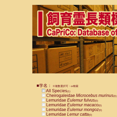
■学名：
※複数選択可・or検索
All Species
(1)
Cheirogaleidae
Microcebus murinus
(0)
Lemuridae
Eulemur fulvus
(0)
Lemuridae
Eulemur macaco
(0)
Lemuridae
Eulemur mongoz
(0)
Lemuridae
Lemur catta
(0)