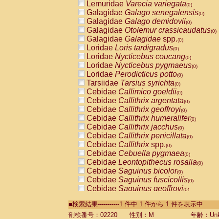
Lemuridae
Varecia variegata
(0)
Galagidae
Galago senegalensis
(0)
Galagidae
Galago demidovii
(0)
Galagidae
Otolemur crassicaudatus
(0)
Galagidae
Galagidae
spp.
(0)
Loridae
Loris tardigradus
(0)
Loridae
Nycticebus coucang
(0)
Loridae
Nycticebus pygmaeus
(0)
Loridae
Perodicticus potto
(0)
Tarsiidae
Tarsius syrichta
(0)
Cebidae
Callimico goeldii
(0)
Cebidae
Callithrix argentata
(0)
Cebidae
Callithrix geoffroyi
(0)
Cebidae
Callithrix humeralifer
(0)
Cebidae
Callithrix jacchus
(0)
Cebidae
Callithrix penicillata
(0)
Cebidae
Callithrix
spp.
(0)
Cebidae
Cebuella pygmaea
(0)
Cebidae
Leontopithecus rosalia
(0)
Cebidae
Saguinus bicolor
(0)
Cebidae
Saguinus fuscicollis
(0)
Cebidae
Saguinus geoffroyi
(0)
Cebidae
Saguinus imperator
(0)
■検索結果-----------1 件中 1 件から 1 件を表示中
Cebidae
Saguinus labiatus
(0)
Cebidae
Saguinus leucopus
剖検番号：02220
性別：M
年齢：Unk
(0)