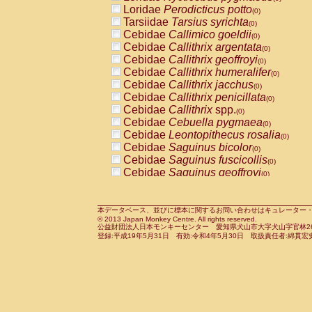
Pitheciidae
Callicebus cupreus
Loridae
Perodicticus potto
(0)
(0)
Pitheciidae
Callicebus donacophilus
Tarsiidae
Tarsius syrichta
(0
(0)
Pitheciidae
Callicebus moloch
Cebidae
Callimico goeldii
(0)
(0)
Pitheciidae
Callicebus torquatus
Cebidae
Callithrix argentata
(0)
(0)
Pitheciidae
Callicebus
spp.
Cebidae
Callithrix geoffroyi
(0)
(0)
Pitheciidae
Chiropotes satanas
Cebidae
Callithrix humeralifer
(0)
(0)
Pitheciidae
Pithecia monachus
Cebidae
Callithrix jacchus
(0)
(0)
Pitheciidae
Pithecia pithecia
Cebidae
Callithrix penicillata
(0)
(0)
Cercopithecidae
Cercocebus agilis
Cebidae
Callithrix
spp.
(0)
(0)
Cercopithecidae
Cercocebus galeritus
Cebidae
Cebuella pygmaea
(0)
Cercopithecidae
Cercocebus torquatu
Cebidae
Leontopithecus rosalia
(0)
Cercopithecidae
Cercocebus torquatus
Cebidae
Saguinus bicolor
(0)
Cercopithecidae
Cercocebus torquatu
Cebidae
Saguinus fuscicollis
(0)
Cercopithecidae
Cercocebus
hybrid
Cebidae
Saguinus geoffroyi
(0)
(0)
Cercopithecidae
Cercocebus
spp.
Cebidae
Saguinus imperator
(0)
(0)
Cercopithecidae
Lophocebus albigen
Cebidae
Saguinus labiatus
(0)
Cercopithecidae
Papio anubis
Cebidae
Saguinus leucopus
本データベース、並びに標本に関するお問い合わせはキュレーター・新宅勇太までお願い
(0)
(0)
© 2013 Japan Monkey Centre. All rights reserved.
Cercopithecidae
Papio cynocephalus
Cebidae
Saguinus midas
(
(0)
公益財団法人日本モンキーセンター 愛知県犬山市大字犬山字官林26番
Cercopithecidae
Papio hamadryas
Cebidae
Saguinus mystax
(0)
登録:平成19年5月31日 有効:令和4年5月30日 取扱責任者:綿貫宏
(0)
Cercopithecidae
Papio papio
Cebidae
Saguinus nigricollis
(0)
(0)
Cercopithecidae
Papio
spp.
Cebidae
Saguinus oedipus
(0)
(1)
Cercopithecidae
Mandrillus leucopha
Cebidae
Saguinus weddelli
(0)
Cercopithecidae
Mandrillus sphinx
Cebidae
Saguinus
spp.
(0)
(0)
Cercopithecidae
Theropithecus gelad
Cebidae
Aotus trivirgatus
(0)
Cercopithecidae
Macaca arctoides
Cebidae
Cebus albifrons
(0)
(0)