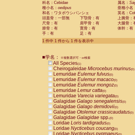
科名：Cebidae
Cebidae
Saguinus midas
属名：
Sa
(0)
種小名：
oedipus
亜種小名
Cebidae
Saguinus mystax
(0)
和名：ワタボウシパンシェ
英名：Cotto
Cebidae
Saguinus nigricollis
(0)
頭蓋骨：一部無
下顎骨：有
上腕骨：
Cebidae
Saguinus oedipus
(1)
尺骨：有
肩甲骨：有
大腿骨：
Cebidae
Saguinus weddelli
(0)
腓骨：有
寛骨：有
体幹：有
Cebidae
Saguinus
spp.
(0)
手：有
足：有
Cebidae
Aotus trivirgatus
(0)
Cebidae
Cebus albifrons
1 件中 1 件から 1 件を表示中
(0)
Cebidae
Cebus apella
(0)
Cebidae
Cebus capucinus
(0)
■学名：
Cebidae
Cebus nigrivittatus
※複数選択可・or検索
(0)
Cebidae
Cebus
spp.
All Species
(0)
(1)
Cebidae
Saimiri boliviensis
Cheirogaleidae
Microcebus murinus
(0)
(0)
Cebidae
Saimiri sciureus
Lemuridae
Eulemur fulvus
(0)
(0)
Atelidae
Alouatta caraya
Lemuridae
Eulemur macaco
(0)
(0)
Atelidae
Alouatta fusca
Lemuridae
Eulemur mongoz
(0)
(0)
Atelidae
Alouatta seniculus
Lemuridae
Lemur catta
(0)
(0)
Atelidae
Alouatta
spp.
Lemuridae
Varecia variegata
(0)
(0)
Atelidae
Ateles belzebuth
Galagidae
Galago senegalensis
(0)
(0)
Atelidae
Ateles geoffroyi
Galagidae
Galago demidovii
(0)
(0)
Atelidae
Ateles paniscus
Galagidae
Otolemur crassicaudatus
(0)
(0)
Atelidae
Ateles
spp.
Galagidae
Galagidae
spp.
(0)
(0)
Atelidae
Lagothrix lagothricha
Loridae
Loris tardigradus
(0)
(0)
Atelidae
Lagothrix lagothricha cana
Loridae
Nycticebus coucang
(0)
(0)
Pitheciidae
Cacajao calvus rubicundu
Loridae
Nycticebus pygmaeus
(0)