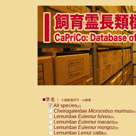
■学名：
※複数選択可・or検索
All species
(1)
Cheirogaleidae
Microcebus murinus
(0)
Lemuridae
Eulemur fulvus
(0)
Lemuridae
Eulemur macaco
(0)
Lemuridae
Eulemur mongoz
(0)
Lemuridae
Lemur catta
(0)