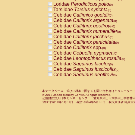
Pitheciidae
Callicebus cupreus
Loridae
Perodicticus potto
(0)
(0)
Pitheciidae
Callicebus donacophilus
Tarsiidae
Tarsius syrichta
(0
(0)
Pitheciidae
Callicebus moloch
Cebidae
Callimico goeldii
(0)
(0)
Pitheciidae
Callicebus torquatus
Cebidae
Callithrix argentata
(0)
(0)
Pitheciidae
Callicebus
spp.
Cebidae
Callithrix geoffroyi
(0)
(0)
Pitheciidae
Chiropotes satanas
Cebidae
Callithrix humeralifer
(0)
(0)
Pitheciidae
Pithecia monachus
Cebidae
Callithrix jacchus
(0)
(0)
Pitheciidae
Pithecia pithecia
Cebidae
Callithrix penicillata
(0)
(0)
Cercopithecidae
Cercocebus agilis
Cebidae
Callithrix
spp.
(0)
(0)
Cercopithecidae
Cercocebus galeritus
Cebidae
Cebuella pygmaea
(0)
Cercopithecidae
Cercocebus torquatu
Cebidae
Leontopithecus rosalia
(0)
Cercopithecidae
Cercocebus torquatus
Cebidae
Saguinus bicolor
(0)
Cercopithecidae
Cercocebus torquatu
Cebidae
Saguinus fuscicollis
(0)
Cercopithecidae
Cercocebus
hybrid
Cebidae
Saguinus geoffroyi
(0)
(0)
Cercopithecidae
Cercocebus
spp.
Cebidae
Saguinus imperator
(0)
(0)
Cercopithecidae
Lophocebus albigen
Cebidae
Saguinus labiatus
(0)
Cercopithecidae
Papio anubis
Cebidae
Saguinus leucopus
本データベース、並びに標本に関するお問い合わせはキュレーター・新宅勇太までお願い
(0)
(0)
© 2013 Japan Monkey Centre. All rights reserved.
Cercopithecidae
Papio cynocephalus
Cebidae
Saguinus midas
(
(0)
公益財団法人日本モンキーセンター 愛知県犬山市大字犬山字官林26番
Cercopithecidae
Papio hamadryas
Cebidae
Saguinus mystax
(0)
登録:平成19年5月31日 有効:令和4年5月30日 取扱責任者:綿貫宏
(0)
Cercopithecidae
Papio papio
Cebidae
Saguinus nigricollis
(0)
(0)
Cercopithecidae
Papio
spp.
Cebidae
Saguinus oedipus
(0)
(1)
Cercopithecidae
Mandrillus leucopha
Cebidae
Saguinus weddelli
(0)
Cercopithecidae
Mandrillus sphinx
Cebidae
Saguinus
spp.
(0)
(0)
Cercopithecidae
Theropithecus gelad
Cebidae
Aotus trivirgatus
(0)
Cercopithecidae
Macaca arctoides
Cebidae
Cebus albifrons
(0)
(0)