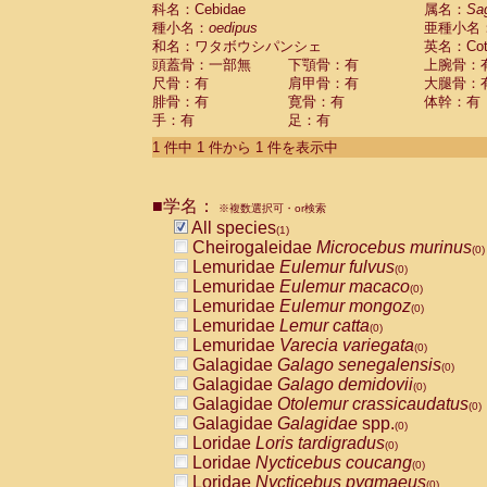
科名：Cebidae
Cebidae
Saguinus midas
属名：
Sa
(0)
種小名：
oedipus
亜種小名
Cebidae
Saguinus mystax
(0)
和名：ワタボウシパンシェ
英名：Cotto
Cebidae
Saguinus nigricollis
(0)
頭蓋骨：一部無
下顎骨：有
上腕骨：
Cebidae
Saguinus oedipus
(1)
尺骨：有
肩甲骨：有
大腿骨：
Cebidae
Saguinus weddelli
(0)
腓骨：有
寛骨：有
体幹：有
Cebidae
Saguinus
spp.
(0)
手：有
足：有
Cebidae
Aotus trivirgatus
(0)
Cebidae
Cebus albifrons
1 件中 1 件から 1 件を表示中
(0)
Cebidae
Cebus apella
(0)
Cebidae
Cebus capucinus
(0)
■学名：
Cebidae
Cebus nigrivittatus
※複数選択可・or検索
(0)
Cebidae
Cebus
spp.
All species
(0)
(1)
Cebidae
Saimiri boliviensis
Cheirogaleidae
Microcebus murinus
(0)
(0)
Cebidae
Saimiri sciureus
Lemuridae
Eulemur fulvus
(0)
(0)
Atelidae
Alouatta caraya
Lemuridae
Eulemur macaco
(0)
(0)
Atelidae
Alouatta fusca
Lemuridae
Eulemur mongoz
(0)
(0)
Atelidae
Alouatta seniculus
Lemuridae
Lemur catta
(0)
(0)
Atelidae
Alouatta
spp.
Lemuridae
Varecia variegata
(0)
(0)
Atelidae
Ateles belzebuth
Galagidae
Galago senegalensis
(0)
(0)
Atelidae
Ateles geoffroyi
Galagidae
Galago demidovii
(0)
(0)
Atelidae
Ateles paniscus
Galagidae
Otolemur crassicaudatus
(0)
(0)
Atelidae
Ateles
spp.
Galagidae
Galagidae
spp.
(0)
(0)
Atelidae
Lagothrix lagothricha
Loridae
Loris tardigradus
(0)
(0)
Atelidae
Lagothrix lagothricha cana
Loridae
Nycticebus coucang
(0)
(0)
Pitheciidae
Cacajao calvus rubicundu
Loridae
Nycticebus pygmaeus
(0)