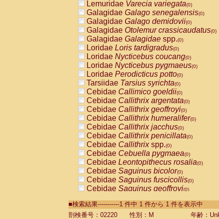
Lemuridae
Varecia variegata
(0)
Galagidae
Galago senegalensis
(0)
Galagidae
Galago demidovii
(0)
Galagidae
Otolemur crassicaudatus
(0)
Galagidae
Galagidae
spp.
(0)
Loridae
Loris tardigradus
(0)
Loridae
Nycticebus coucang
(0)
Loridae
Nycticebus pygmaeus
(0)
Loridae
Perodicticus potto
(0)
Tarsiidae
Tarsius syrichta
(0)
Cebidae
Callimico goeldii
(0)
Cebidae
Callithrix argentata
(0)
Cebidae
Callithrix geoffroyi
(0)
Cebidae
Callithrix humeralifer
(0)
Cebidae
Callithrix jacchus
(0)
Cebidae
Callithrix penicillata
(0)
Cebidae
Callithrix
spp.
(0)
Cebidae
Cebuella pygmaea
(0)
Cebidae
Leontopithecus rosalia
(0)
Cebidae
Saguinus bicolor
(0)
Cebidae
Saguinus fuscicollis
(0)
Cebidae
Saguinus geoffroyi
(0)
Cebidae
Saguinus imperator
(0)
■検索結果-----------1 件中 1 件から 1 件を表示中
Cebidae
Saguinus labiatus
(0)
Cebidae
Saguinus leucopus
剖検番号：02220
性別：M
年齢：Unk
(0)