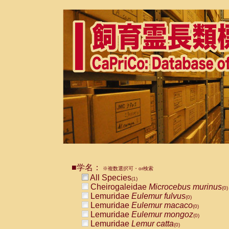
■学名：
※複数選択可・or検索
All Species
(1)
Cheirogaleidae
Microcebus murinus
(0)
Lemuridae
Eulemur fulvus
(0)
Lemuridae
Eulemur macaco
(0)
Lemuridae
Eulemur mongoz
(0)
Lemuridae
Lemur catta
(0)