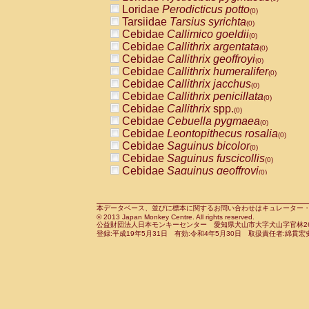
Pitheciidae
Callicebus cupreus
Loridae
Perodicticus potto
(0)
(0)
Pitheciidae
Callicebus donacophilus
Tarsiidae
Tarsius syrichta
(0
(0)
Pitheciidae
Callicebus moloch
Cebidae
Callimico goeldii
(0)
(0)
Pitheciidae
Callicebus torquatus
Cebidae
Callithrix argentata
(0)
(0)
Pitheciidae
Callicebus
spp.
Cebidae
Callithrix geoffroyi
(0)
(0)
Pitheciidae
Chiropotes satanas
Cebidae
Callithrix humeralifer
(0)
(0)
Pitheciidae
Pithecia monachus
Cebidae
Callithrix jacchus
(0)
(0)
Pitheciidae
Pithecia pithecia
Cebidae
Callithrix penicillata
(0)
(0)
Cercopithecidae
Cercocebus agilis
Cebidae
Callithrix
spp.
(0)
(0)
Cercopithecidae
Cercocebus galeritus
Cebidae
Cebuella pygmaea
(0)
Cercopithecidae
Cercocebus torquatu
Cebidae
Leontopithecus rosalia
(0)
Cercopithecidae
Cercocebus torquatus
Cebidae
Saguinus bicolor
(0)
Cercopithecidae
Cercocebus torquatu
Cebidae
Saguinus fuscicollis
(0)
Cercopithecidae
Cercocebus
hybrid
Cebidae
Saguinus geoffroyi
(0)
(0)
Cercopithecidae
Cercocebus
spp.
Cebidae
Saguinus imperator
(0)
(0)
Cercopithecidae
Lophocebus albigen
Cebidae
Saguinus labiatus
(0)
Cercopithecidae
Papio anubis
Cebidae
Saguinus leucopus
本データベース、並びに標本に関するお問い合わせはキュレーター・新宅勇太までお願い
(0)
(0)
© 2013 Japan Monkey Centre. All rights reserved.
Cercopithecidae
Papio cynocephalus
Cebidae
Saguinus midas
(
(0)
公益財団法人日本モンキーセンター 愛知県犬山市大字犬山字官林26番
Cercopithecidae
Papio hamadryas
Cebidae
Saguinus mystax
(0)
登録:平成19年5月31日 有効:令和4年5月30日 取扱責任者:綿貫宏
(0)
Cercopithecidae
Papio papio
Cebidae
Saguinus nigricollis
(0)
(0)
Cercopithecidae
Papio
spp.
Cebidae
Saguinus oedipus
(0)
(1)
Cercopithecidae
Mandrillus leucopha
Cebidae
Saguinus weddelli
(0)
Cercopithecidae
Mandrillus sphinx
Cebidae
Saguinus
spp.
(0)
(0)
Cercopithecidae
Theropithecus gelad
Cebidae
Aotus trivirgatus
(0)
Cercopithecidae
Macaca arctoides
Cebidae
Cebus albifrons
(0)
(0)