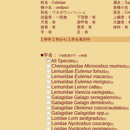
科名：Cebidae
Cebidae
Saguinus midas
属名：
Sa
(0)
種小名：
oedipus
亜種小名
Cebidae
Saguinus mystax
(0)
和名：ワタボウシパンシェ
英名：Cotto
Cebidae
Saguinus nigricollis
(0)
頭蓋骨：一部無
下顎骨：有
上腕骨：
Cebidae
Saguinus oedipus
(1)
尺骨：有
肩甲骨：有
大腿骨：
Cebidae
Saguinus weddelli
(0)
腓骨：有
寛骨：有
体幹：有
Cebidae
Saguinus
spp.
(0)
手：有
足：有
Cebidae
Aotus trivirgatus
(0)
Cebidae
Cebus albifrons
1 件中 1 件から 1 件を表示中
(0)
Cebidae
Cebus apella
(0)
Cebidae
Cebus capucinus
(0)
■学名：
Cebidae
Cebus nigrivittatus
※複数選択可・or検索
(0)
Cebidae
Cebus
spp.
All Species
(0)
(1)
Cebidae
Saimiri boliviensis
Cheirogaleidae
Microcebus murinus
(0)
(0)
Cebidae
Saimiri sciureus
Lemuridae
Eulemur fulvus
(0)
(0)
Atelidae
Alouatta caraya
Lemuridae
Eulemur macaco
(0)
(0)
Atelidae
Alouatta fusca
Lemuridae
Eulemur mongoz
(0)
(0)
Atelidae
Alouatta seniculus
Lemuridae
Lemur catta
(0)
(0)
Atelidae
Alouatta
spp.
Lemuridae
Varecia variegata
(0)
(0)
Atelidae
Ateles belzebuth
Galagidae
Galago senegalensis
(0)
(0)
Atelidae
Ateles geoffroyi
Galagidae
Galago demidovii
(0)
(0)
Atelidae
Ateles paniscus
Galagidae
Otolemur crassicaudatus
(0)
(0)
Atelidae
Ateles
spp.
Galagidae
Galagidae
spp.
(0)
(0)
Atelidae
Lagothrix lagothricha
Loridae
Loris tardigradus
(0)
(0)
Atelidae
Lagothrix lagothricha cana
Loridae
Nycticebus coucang
(0)
(0)
Pitheciidae
Cacajao calvus rubicundu
Loridae
Nycticebus pygmaeus
(0)