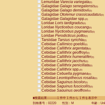
Lemuridae
Varecia variegata
(0)
Galagidae
Galago senegalensis
(0)
Galagidae
Galago demidovii
(0)
Galagidae
Otolemur crassicaudatus
(0)
Galagidae
Galagidae
spp.
(0)
Loridae
Loris tardigradus
(0)
Loridae
Nycticebus coucang
(0)
Loridae
Nycticebus pygmaeus
(0)
Loridae
Perodicticus potto
(0)
Tarsiidae
Tarsius syrichta
(0)
Cebidae
Callimico goeldii
(0)
Cebidae
Callithrix argentata
(0)
Cebidae
Callithrix geoffroyi
(0)
Cebidae
Callithrix humeralifer
(0)
Cebidae
Callithrix jacchus
(0)
Cebidae
Callithrix penicillata
(0)
Cebidae
Callithrix
spp.
(0)
Cebidae
Cebuella pygmaea
(0)
Cebidae
Leontopithecus rosalia
(0)
Cebidae
Saguinus bicolor
(0)
Cebidae
Saguinus fuscicollis
(0)
Cebidae
Saguinus geoffroyi
(0)
Cebidae
Saguinus imperator
(0)
■検索結果-----------1 件中 1 件から 1 件を表示中
Cebidae
Saguinus labiatus
(0)
Cebidae
Saguinus leucopus
剖検番号：02220
性別：M
年齢：Unk
(0)