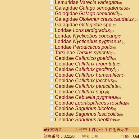
Lemuridae
Varecia variegata
(0)
Galagidae
Galago senegalensis
(0)
Galagidae
Galago demidovii
(0)
Galagidae
Otolemur crassicaudatus
(0)
Galagidae
Galagidae
spp.
(0)
Loridae
Loris tardigradus
(0)
Loridae
Nycticebus coucang
(0)
Loridae
Nycticebus pygmaeus
(0)
Loridae
Perodicticus potto
(0)
Tarsiidae
Tarsius syrichta
(0)
Cebidae
Callimico goeldii
(0)
Cebidae
Callithrix argentata
(0)
Cebidae
Callithrix geoffroyi
(0)
Cebidae
Callithrix humeralifer
(0)
Cebidae
Callithrix jacchus
(0)
Cebidae
Callithrix penicillata
(0)
Cebidae
Callithrix
spp.
(0)
Cebidae
Cebuella pygmaea
(0)
Cebidae
Leontopithecus rosalia
(0)
Cebidae
Saguinus bicolor
(0)
Cebidae
Saguinus fuscicollis
(0)
Cebidae
Saguinus geoffroyi
(0)
Cebidae
Saguinus imperator
(0)
■検索結果-----------1 件中 1 件から 1 件を表示中
Cebidae
Saguinus labiatus
(0)
Cebidae
Saguinus leucopus
剖検番号：02220
性別：M
年齢：Unk
(0)