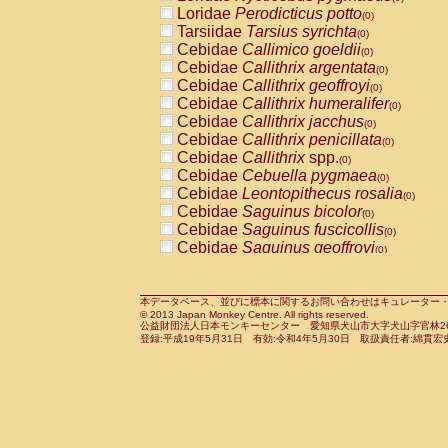
Pitheciidae
Callicebus cupreus
Loridae
Perodicticus potto
(0)
(0)
Pitheciidae
Callicebus donacophilus
Tarsiidae
Tarsius syrichta
(0
(0)
Pitheciidae
Callicebus moloch
Cebidae
Callimico goeldii
(0)
(0)
Pitheciidae
Callicebus torquatus
Cebidae
Callithrix argentata
(0)
(0)
Pitheciidae
Callicebus
spp.
Cebidae
Callithrix geoffroyi
(0)
(0)
Pitheciidae
Chiropotes satanas
Cebidae
Callithrix humeralifer
(0)
(0)
Pitheciidae
Pithecia monachus
Cebidae
Callithrix jacchus
(0)
(0)
Pitheciidae
Pithecia pithecia
Cebidae
Callithrix penicillata
(0)
(0)
Cercopithecidae
Cercocebus agilis
Cebidae
Callithrix
spp.
(0)
(0)
Cercopithecidae
Cercocebus galeritus
Cebidae
Cebuella pygmaea
(0)
Cercopithecidae
Cercocebus torquatu
Cebidae
Leontopithecus rosalia
(0)
Cercopithecidae
Cercocebus torquatus
Cebidae
Saguinus bicolor
(0)
Cercopithecidae
Cercocebus torquatu
Cebidae
Saguinus fuscicollis
(0)
Cercopithecidae
Cercocebus
hybrid
Cebidae
Saguinus geoffroyi
(0)
(0)
Cercopithecidae
Cercocebus
spp.
Cebidae
Saguinus imperator
(0)
(0)
Cercopithecidae
Lophocebus albigen
Cebidae
Saguinus labiatus
(0)
Cercopithecidae
Papio anubis
Cebidae
Saguinus leucopus
本データベース、並びに標本に関するお問い合わせはキュレーター・新宅勇太までお願い
(0)
(0)
© 2013 Japan Monkey Centre. All rights reserved.
Cercopithecidae
Papio cynocephalus
Cebidae
Saguinus midas
(
(0)
公益財団法人日本モンキーセンター 愛知県犬山市大字犬山字官林26番
Cercopithecidae
Papio hamadryas
Cebidae
Saguinus mystax
(0)
登録:平成19年5月31日 有効:令和4年5月30日 取扱責任者:綿貫宏
(0)
Cercopithecidae
Papio papio
Cebidae
Saguinus nigricollis
(0)
(0)
Cercopithecidae
Papio
spp.
Cebidae
Saguinus oedipus
(0)
(1)
Cercopithecidae
Mandrillus leucopha
Cebidae
Saguinus weddelli
(0)
Cercopithecidae
Mandrillus sphinx
Cebidae
Saguinus
spp.
(0)
(0)
Cercopithecidae
Theropithecus gelad
Cebidae
Aotus trivirgatus
(0)
Cercopithecidae
Macaca arctoides
Cebidae
Cebus albifrons
(0)
(0)