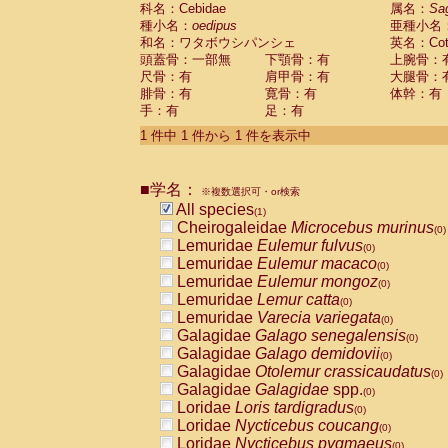
科名：Cebidae
Cebidae
Saguinus midas
属名：
Sa
(0)
種小名：
oedipus
亜種小名
Cebidae
Saguinus mystax
(0)
和名：ワタボウシパンシェ
英名：Cotto
Cebidae
Saguinus nigricollis
(0)
頭蓋骨：一部無
下顎骨：有
上腕骨：
Cebidae
Saguinus oedipus
(1)
尺骨：有
肩甲骨：有
大腿骨：
Cebidae
Saguinus weddelli
(0)
腓骨：有
寛骨：有
体幹：有
Cebidae
Saguinus
spp.
(0)
手：有
足：有
Cebidae
Aotus trivirgatus
(0)
Cebidae
Cebus albifrons
1 件中 1 件から 1 件を表示中
(0)
Cebidae
Cebus apella
(0)
Cebidae
Cebus capucinus
(0)
■学名：
Cebidae
Cebus nigrivittatus
※複数選択可・or検索
(0)
Cebidae
Cebus
spp.
All species
(0)
(1)
Cebidae
Saimiri boliviensis
Cheirogaleidae
Microcebus murinus
(0)
(0)
Cebidae
Saimiri sciureus
Lemuridae
Eulemur fulvus
(0)
(0)
Atelidae
Alouatta caraya
Lemuridae
Eulemur macaco
(0)
(0)
Atelidae
Alouatta fusca
Lemuridae
Eulemur mongoz
(0)
(0)
Atelidae
Alouatta seniculus
Lemuridae
Lemur catta
(0)
(0)
Atelidae
Alouatta
spp.
Lemuridae
Varecia variegata
(0)
(0)
Atelidae
Ateles belzebuth
Galagidae
Galago senegalensis
(0)
(0)
Atelidae
Ateles geoffroyi
Galagidae
Galago demidovii
(0)
(0)
Atelidae
Ateles paniscus
Galagidae
Otolemur crassicaudatus
(0)
(0)
Atelidae
Ateles
spp.
Galagidae
Galagidae
spp.
(0)
(0)
Atelidae
Lagothrix lagothricha
Loridae
Loris tardigradus
(0)
(0)
Atelidae
Lagothrix lagothricha cana
Loridae
Nycticebus coucang
(0)
(0)
Pitheciidae
Cacajao calvus rubicundu
Loridae
Nycticebus pygmaeus
(0)