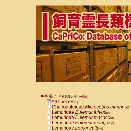
■学名：
※複数選択可・or検索
All species
(1)
Cheirogaleidae
Microcebus murinus
(0)
Lemuridae
Eulemur fulvus
(0)
Lemuridae
Eulemur macaco
(0)
Lemuridae
Eulemur mongoz
(0)
Lemuridae
Lemur catta
(0)