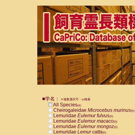
■学名：
※複数選択可・or検索
All Species
(4)
Cheirogaleidae
Microcebus murinus
(0)
Lemuridae
Eulemur fulvus
(0)
Lemuridae
Eulemur macaco
(0)
Lemuridae
Eulemur mongoz
(0)
Lemuridae
Lemur catta
(0)