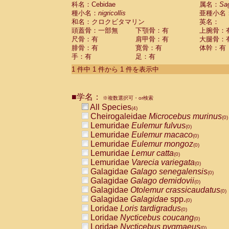
科名：Cebidae
Cebidae
Saguinus midas
属名：
Sa
(0)
種小名：
nigricollis
亜種小名
Cebidae
Saguinus mystax
(0)
和名：クロクビタマリン
英名：
Cebidae
Saguinus nigricollis
(1)
頭蓋骨：一部無
下顎骨：有
上腕骨：
Cebidae
Saguinus oedipus
(0)
尺骨：有
肩甲骨：有
大腿骨：
Cebidae
Saguinus weddelli
(0)
腓骨：有
寛骨：有
体幹：有
Cebidae
Saguinus
spp.
(0)
手：有
足：有
Cebidae
Aotus trivirgatus
(0)
Cebidae
Cebus albifrons
1 件中 1 件から 1 件を表示中
(0)
Cebidae
Cebus apella
(0)
Cebidae
Cebus capucinus
(0)
■学名：
Cebidae
Cebus nigrivittatus
※複数選択可・or検索
(0)
Cebidae
Cebus
spp.
All Species
(0)
(4)
Cebidae
Saimiri boliviensis
Cheirogaleidae
Microcebus murinus
(0)
(0)
Cebidae
Saimiri sciureus
Lemuridae
Eulemur fulvus
(0)
(0)
Atelidae
Alouatta caraya
Lemuridae
Eulemur macaco
(0)
(0)
Atelidae
Alouatta fusca
Lemuridae
Eulemur mongoz
(0)
(0)
Atelidae
Alouatta seniculus
Lemuridae
Lemur catta
(0)
(0)
Atelidae
Alouatta
spp.
Lemuridae
Varecia variegata
(0)
(0)
Atelidae
Ateles belzebuth
Galagidae
Galago senegalensis
(0)
(0)
Atelidae
Ateles geoffroyi
Galagidae
Galago demidovii
(0)
(0)
Atelidae
Ateles paniscus
Galagidae
Otolemur crassicaudatus
(0)
(0)
Atelidae
Ateles
spp.
Galagidae
Galagidae
spp.
(0)
(0)
Atelidae
Lagothrix lagothricha
Loridae
Loris tardigradus
(0)
(0)
Atelidae
Lagothrix lagothricha cana
Loridae
Nycticebus coucang
(0)
(0)
Pitheciidae
Cacajao calvus rubicundu
Loridae
Nycticebus pygmaeus
(0)