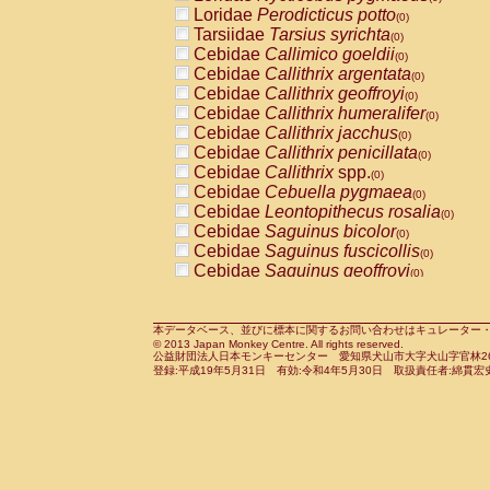
Pitheciidae
Callicebus cupreus
Loridae
Perodicticus potto
(0)
(0)
Pitheciidae
Callicebus donacophilus
Tarsiidae
Tarsius syrichta
(0
(0)
Pitheciidae
Callicebus moloch
Cebidae
Callimico goeldii
(0)
(0)
Pitheciidae
Callicebus torquatus
Cebidae
Callithrix argentata
(0)
(0)
Pitheciidae
Callicebus
spp.
Cebidae
Callithrix geoffroyi
(0)
(0)
Pitheciidae
Chiropotes satanas
Cebidae
Callithrix humeralifer
(0)
(0)
Pitheciidae
Pithecia monachus
Cebidae
Callithrix jacchus
(0)
(0)
Pitheciidae
Pithecia pithecia
Cebidae
Callithrix penicillata
(0)
(0)
Cercopithecidae
Cercocebus agilis
Cebidae
Callithrix
spp.
(0)
(0)
Cercopithecidae
Cercocebus galeritus
Cebidae
Cebuella pygmaea
(0)
Cercopithecidae
Cercocebus torquatu
Cebidae
Leontopithecus rosalia
(0)
Cercopithecidae
Cercocebus torquatus
Cebidae
Saguinus bicolor
(0)
Cercopithecidae
Cercocebus torquatu
Cebidae
Saguinus fuscicollis
(0)
Cercopithecidae
Cercocebus
hybrid
Cebidae
Saguinus geoffroyi
(0)
(0)
Cercopithecidae
Cercocebus
spp.
Cebidae
Saguinus imperator
(0)
(0)
Cercopithecidae
Lophocebus albigen
Cebidae
Saguinus labiatus
(0)
Cercopithecidae
Papio anubis
Cebidae
Saguinus leucopus
本データベース、並びに標本に関するお問い合わせはキュレーター・新宅勇太までお願い
(0)
(0)
© 2013 Japan Monkey Centre. All rights reserved.
Cercopithecidae
Papio cynocephalus
Cebidae
Saguinus midas
(
(0)
公益財団法人日本モンキーセンター 愛知県犬山市大字犬山字官林26番
Cercopithecidae
Papio hamadryas
Cebidae
Saguinus mystax
(0)
登録:平成19年5月31日 有効:令和4年5月30日 取扱責任者:綿貫宏
(0)
Cercopithecidae
Papio papio
Cebidae
Saguinus nigricollis
(0)
(1)
Cercopithecidae
Papio
spp.
Cebidae
Saguinus oedipus
(0)
(0)
Cercopithecidae
Mandrillus leucopha
Cebidae
Saguinus weddelli
(0)
Cercopithecidae
Mandrillus sphinx
Cebidae
Saguinus
spp.
(0)
(0)
Cercopithecidae
Theropithecus gelad
Cebidae
Aotus trivirgatus
(0)
Cercopithecidae
Macaca arctoides
Cebidae
Cebus albifrons
(0)
(0)