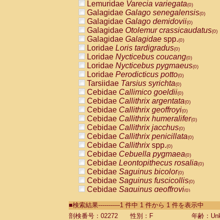
Lemuridae
Varecia variegata
(0)
Galagidae
Galago senegalensis
(0)
Galagidae
Galago demidovii
(0)
Galagidae
Otolemur crassicaudatus
(0)
Galagidae
Galagidae
spp.
(0)
Loridae
Loris tardigradus
(0)
Loridae
Nycticebus coucang
(0)
Loridae
Nycticebus pygmaeus
(0)
Loridae
Perodicticus potto
(0)
Tarsiidae
Tarsius syrichta
(0)
Cebidae
Callimico goeldii
(0)
Cebidae
Callithrix argentata
(0)
Cebidae
Callithrix geoffroyi
(0)
Cebidae
Callithrix humeralifer
(0)
Cebidae
Callithrix jacchus
(0)
Cebidae
Callithrix penicillata
(0)
Cebidae
Callithrix
spp.
(0)
Cebidae
Cebuella pygmaea
(0)
Cebidae
Leontopithecus rosalia
(0)
Cebidae
Saguinus bicolor
(0)
Cebidae
Saguinus fuscicollis
(0)
Cebidae
Saguinus geoffroyi
(0)
Cebidae
Saguinus imperator
(0)
■検索結果-----------1 件中 1 件から 1 件を表示中
Cebidae
Saguinus labiatus
(0)
Cebidae
Saguinus leucopus
剖検番号：02272
性別：F
年齢：Unk
(0)