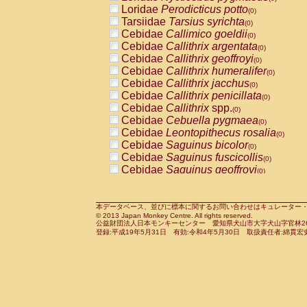
Pitheciidae
Callicebus cupreus
Loridae
Perodicticus potto
(0)
(0)
Pitheciidae
Callicebus donacophilus
Tarsiidae
Tarsius syrichta
(0
(0)
Pitheciidae
Callicebus moloch
Cebidae
Callimico goeldii
(0)
(0)
Pitheciidae
Callicebus torquatus
Cebidae
Callithrix argentata
(0)
(0)
Pitheciidae
Callicebus
spp.
Cebidae
Callithrix geoffroyi
(0)
(0)
Pitheciidae
Chiropotes satanas
Cebidae
Callithrix humeralifer
(0)
(0)
Pitheciidae
Pithecia monachus
Cebidae
Callithrix jacchus
(0)
(0)
Pitheciidae
Pithecia pithecia
Cebidae
Callithrix penicillata
(0)
(0)
Cercopithecidae
Cercocebus agilis
Cebidae
Callithrix
spp.
(0)
(0)
Cercopithecidae
Cercocebus galeritus
Cebidae
Cebuella pygmaea
(0)
Cercopithecidae
Cercocebus torquatu
Cebidae
Leontopithecus rosalia
(0)
Cercopithecidae
Cercocebus torquatus
Cebidae
Saguinus bicolor
(0)
Cercopithecidae
Cercocebus torquatu
Cebidae
Saguinus fuscicollis
(0)
Cercopithecidae
Cercocebus
hybrid
Cebidae
Saguinus geoffroyi
(0)
(0)
Cercopithecidae
Cercocebus
spp.
Cebidae
Saguinus imperator
(0)
(0)
Cercopithecidae
Lophocebus albigen
Cebidae
Saguinus labiatus
(0)
Cercopithecidae
Papio anubis
Cebidae
Saguinus leucopus
本データベース、並びに標本に関するお問い合わせはキュレーター・新宅勇太までお願い
(0)
(0)
© 2013 Japan Monkey Centre. All rights reserved.
Cercopithecidae
Papio cynocephalus
Cebidae
Saguinus midas
(
(0)
公益財団法人日本モンキーセンター 愛知県犬山市大字犬山字官林26番
Cercopithecidae
Papio hamadryas
Cebidae
Saguinus mystax
(0)
登録:平成19年5月31日 有効:令和4年5月30日 取扱責任者:綿貫宏
(0)
Cercopithecidae
Papio papio
Cebidae
Saguinus nigricollis
(0)
(0)
Cercopithecidae
Papio
spp.
Cebidae
Saguinus oedipus
(0)
(1)
Cercopithecidae
Mandrillus leucopha
Cebidae
Saguinus weddelli
(0)
Cercopithecidae
Mandrillus sphinx
Cebidae
Saguinus
spp.
(0)
(0)
Cercopithecidae
Theropithecus gelad
Cebidae
Aotus trivirgatus
(0)
Cercopithecidae
Macaca arctoides
Cebidae
Cebus albifrons
(0)
(0)