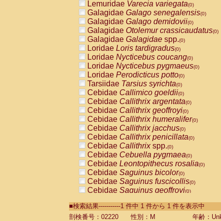
Lemuridae
Varecia variegata
(0)
Galagidae
Galago senegalensis
(0)
Galagidae
Galago demidovii
(0)
Galagidae
Otolemur crassicaudatus
(0)
Galagidae
Galagidae
spp.
(0)
Loridae
Loris tardigradus
(0)
Loridae
Nycticebus coucang
(0)
Loridae
Nycticebus pygmaeus
(0)
Loridae
Perodicticus potto
(0)
Tarsiidae
Tarsius syrichta
(0)
Cebidae
Callimico goeldii
(0)
Cebidae
Callithrix argentata
(0)
Cebidae
Callithrix geoffroyi
(0)
Cebidae
Callithrix humeralifer
(0)
Cebidae
Callithrix jacchus
(0)
Cebidae
Callithrix penicillata
(0)
Cebidae
Callithrix
spp.
(0)
Cebidae
Cebuella pygmaea
(0)
Cebidae
Leontopithecus rosalia
(0)
Cebidae
Saguinus bicolor
(0)
Cebidae
Saguinus fuscicollis
(0)
Cebidae
Saguinus geoffroyi
(0)
Cebidae
Saguinus imperator
(0)
■検索結果-----------1 件中 1 件から 1 件を表示中
Cebidae
Saguinus labiatus
(0)
Cebidae
Saguinus leucopus
剖検番号：02220
性別：M
年齢：Unk
(0)