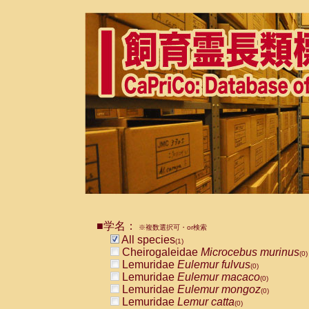
■学名：
※複数選択可・or検索
All species
(1)
Cheirogaleidae
Microcebus murinus
(0)
Lemuridae
Eulemur fulvus
(0)
Lemuridae
Eulemur macaco
(0)
Lemuridae
Eulemur mongoz
(0)
Lemuridae
Lemur catta
(0)