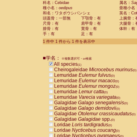
科名：Cebidae
Cebidae
Saguinus midas
属名：
Sa
(0)
種小名：
oedipus
亜種小名
Cebidae
Saguinus mystax
(0)
和名：ワタボウシパンシェ
英名：Cotto
Cebidae
Saguinus nigricollis
(0)
頭蓋骨：一部無
下顎骨：有
上腕骨：
Cebidae
Saguinus oedipus
(1)
尺骨：有
肩甲骨：有
大腿骨：
Cebidae
Saguinus weddelli
(0)
腓骨：有
寛骨：有
体幹：有
Cebidae
Saguinus
spp.
(0)
手：有
足：有
Cebidae
Aotus trivirgatus
(0)
Cebidae
Cebus albifrons
1 件中 1 件から 1 件を表示中
(0)
Cebidae
Cebus apella
(0)
Cebidae
Cebus capucinus
(0)
■学名：
Cebidae
Cebus nigrivittatus
※複数選択可・or検索
(0)
Cebidae
Cebus
spp.
All species
(0)
(1)
Cebidae
Saimiri boliviensis
Cheirogaleidae
Microcebus murinus
(0)
(0)
Cebidae
Saimiri sciureus
Lemuridae
Eulemur fulvus
(0)
(0)
Atelidae
Alouatta caraya
Lemuridae
Eulemur macaco
(0)
(0)
Atelidae
Alouatta fusca
Lemuridae
Eulemur mongoz
(0)
(0)
Atelidae
Alouatta seniculus
Lemuridae
Lemur catta
(0)
(0)
Atelidae
Alouatta
spp.
Lemuridae
Varecia variegata
(0)
(0)
Atelidae
Ateles belzebuth
Galagidae
Galago senegalensis
(0)
(0)
Atelidae
Ateles geoffroyi
Galagidae
Galago demidovii
(0)
(0)
Atelidae
Ateles paniscus
Galagidae
Otolemur crassicaudatus
(0)
(0)
Atelidae
Ateles
spp.
Galagidae
Galagidae
spp.
(0)
(0)
Atelidae
Lagothrix lagothricha
Loridae
Loris tardigradus
(0)
(0)
Atelidae
Lagothrix lagothricha cana
Loridae
Nycticebus coucang
(0)
(0)
Pitheciidae
Cacajao calvus rubicundu
Loridae
Nycticebus pygmaeus
(0)