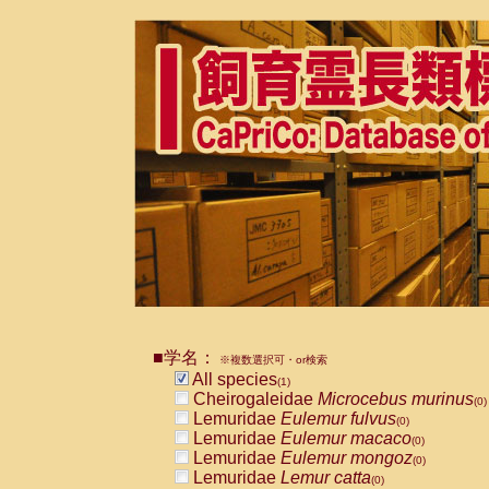
■学名：
※複数選択可・or検索
All species
(1)
Cheirogaleidae
Microcebus murinus
(0)
Lemuridae
Eulemur fulvus
(0)
Lemuridae
Eulemur macaco
(0)
Lemuridae
Eulemur mongoz
(0)
Lemuridae
Lemur catta
(0)