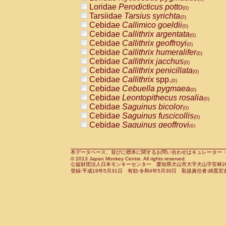
Pitheciidae
Callicebus cupreus
Loridae
Perodicticus potto
(0)
(0)
Pitheciidae
Callicebus donacophilus
Tarsiidae
Tarsius syrichta
(0
(0)
Pitheciidae
Callicebus moloch
Cebidae
Callimico goeldii
(0)
(0)
Pitheciidae
Callicebus torquatus
Cebidae
Callithrix argentata
(0)
(0)
Pitheciidae
Callicebus
spp.
Cebidae
Callithrix geoffroyi
(0)
(0)
Pitheciidae
Chiropotes satanas
Cebidae
Callithrix humeralifer
(0)
(0)
Pitheciidae
Pithecia monachus
Cebidae
Callithrix jacchus
(0)
(0)
Pitheciidae
Pithecia pithecia
Cebidae
Callithrix penicillata
(0)
(0)
Cercopithecidae
Cercocebus agilis
Cebidae
Callithrix
spp.
(0)
(0)
Cercopithecidae
Cercocebus galeritus
Cebidae
Cebuella pygmaea
(0)
Cercopithecidae
Cercocebus torquatu
Cebidae
Leontopithecus rosalia
(0)
Cercopithecidae
Cercocebus torquatus
Cebidae
Saguinus bicolor
(0)
Cercopithecidae
Cercocebus torquatu
Cebidae
Saguinus fuscicollis
(0)
Cercopithecidae
Cercocebus
hybrid
Cebidae
Saguinus geoffroyi
(0)
(0)
Cercopithecidae
Cercocebus
spp.
Cebidae
Saguinus imperator
(0)
(0)
Cercopithecidae
Lophocebus albigen
Cebidae
Saguinus labiatus
(0)
Cercopithecidae
Papio anubis
Cebidae
Saguinus leucopus
本データベース、並びに標本に関するお問い合わせはキュレーター・新宅勇太までお願い
(0)
(0)
© 2013 Japan Monkey Centre. All rights reserved.
Cercopithecidae
Papio cynocephalus
Cebidae
Saguinus midas
(
(0)
公益財団法人日本モンキーセンター 愛知県犬山市大字犬山字官林26番
Cercopithecidae
Papio hamadryas
Cebidae
Saguinus mystax
(0)
登録:平成19年5月31日 有効:令和4年5月30日 取扱責任者:綿貫宏
(0)
Cercopithecidae
Papio papio
Cebidae
Saguinus nigricollis
(0)
(0)
Cercopithecidae
Papio
spp.
Cebidae
Saguinus oedipus
(0)
(1)
Cercopithecidae
Mandrillus leucopha
Cebidae
Saguinus weddelli
(0)
Cercopithecidae
Mandrillus sphinx
Cebidae
Saguinus
spp.
(0)
(0)
Cercopithecidae
Theropithecus gelad
Cebidae
Aotus trivirgatus
(0)
Cercopithecidae
Macaca arctoides
Cebidae
Cebus albifrons
(0)
(0)