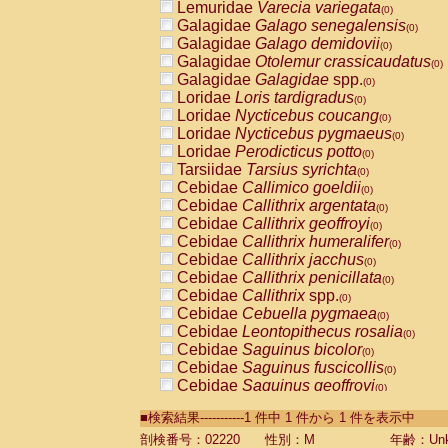
Lemuridae
Varecia variegata
(0)
Galagidae
Galago senegalensis
(0)
Galagidae
Galago demidovii
(0)
Galagidae
Otolemur crassicaudatus
(0)
Galagidae
Galagidae
spp.
(0)
Loridae
Loris tardigradus
(0)
Loridae
Nycticebus coucang
(0)
Loridae
Nycticebus pygmaeus
(0)
Loridae
Perodicticus potto
(0)
Tarsiidae
Tarsius syrichta
(0)
Cebidae
Callimico goeldii
(0)
Cebidae
Callithrix argentata
(0)
Cebidae
Callithrix geoffroyi
(0)
Cebidae
Callithrix humeralifer
(0)
Cebidae
Callithrix jacchus
(0)
Cebidae
Callithrix penicillata
(0)
Cebidae
Callithrix
spp.
(0)
Cebidae
Cebuella pygmaea
(0)
Cebidae
Leontopithecus rosalia
(0)
Cebidae
Saguinus bicolor
(0)
Cebidae
Saguinus fuscicollis
(0)
Cebidae
Saguinus geoffroyi
(0)
Cebidae
Saguinus imperator
(0)
■検索結果-----------1 件中 1 件から 1 件を表示中
Cebidae
Saguinus labiatus
(0)
Cebidae
Saguinus leucopus
剖検番号：02220
性別：M
年齢：Unk
(0)