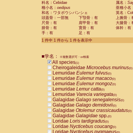
科名：Cebidae
Cebidae
Saguinus midas
属名：
Sa
(0)
種小名：
oedipus
亜種小名
Cebidae
Saguinus mystax
(0)
和名：ワタボウシパンシェ
英名：Cotto
Cebidae
Saguinus nigricollis
(0)
頭蓋骨：一部無
下顎骨：有
上腕骨：
Cebidae
Saguinus oedipus
(1)
尺骨：有
肩甲骨：有
大腿骨：
Cebidae
Saguinus weddelli
(0)
腓骨：有
寛骨：有
体幹：有
Cebidae
Saguinus
spp.
(0)
手：有
足：有
Cebidae
Aotus trivirgatus
(0)
Cebidae
Cebus albifrons
1 件中 1 件から 1 件を表示中
(0)
Cebidae
Cebus apella
(0)
Cebidae
Cebus capucinus
(0)
■学名：
Cebidae
Cebus nigrivittatus
※複数選択可・or検索
(0)
Cebidae
Cebus
spp.
All species
(0)
(1)
Cebidae
Saimiri boliviensis
Cheirogaleidae
Microcebus murinus
(0)
(0)
Cebidae
Saimiri sciureus
Lemuridae
Eulemur fulvus
(0)
(0)
Atelidae
Alouatta caraya
Lemuridae
Eulemur macaco
(0)
(0)
Atelidae
Alouatta fusca
Lemuridae
Eulemur mongoz
(0)
(0)
Atelidae
Alouatta seniculus
Lemuridae
Lemur catta
(0)
(0)
Atelidae
Alouatta
spp.
Lemuridae
Varecia variegata
(0)
(0)
Atelidae
Ateles belzebuth
Galagidae
Galago senegalensis
(0)
(0)
Atelidae
Ateles geoffroyi
Galagidae
Galago demidovii
(0)
(0)
Atelidae
Ateles paniscus
Galagidae
Otolemur crassicaudatus
(0)
(0)
Atelidae
Ateles
spp.
Galagidae
Galagidae
spp.
(0)
(0)
Atelidae
Lagothrix lagothricha
Loridae
Loris tardigradus
(0)
(0)
Atelidae
Lagothrix lagothricha cana
Loridae
Nycticebus coucang
(0)
(0)
Pitheciidae
Cacajao calvus rubicundu
Loridae
Nycticebus pygmaeus
(0)