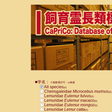
■学名：
※複数選択可・or検索
All species
(4)
Cheirogaleidae
Microcebus murinus
(0)
Lemuridae
Eulemur fulvus
(0)
Lemuridae
Eulemur macaco
(0)
Lemuridae
Eulemur mongoz
(0)
Lemuridae
Lemur catta
(0)