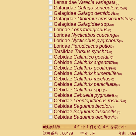
Lemuridae
Varecia variegata
(0)
Galagidae
Galago senegalensis
(0)
Galagidae
Galago demidovii
(0)
Galagidae
Otolemur crassicaudatus
(0)
Galagidae
Galagidae
spp.
(0)
Loridae
Loris tardigradus
(0)
Loridae
Nycticebus coucang
(0)
Loridae
Nycticebus pygmaeus
(0)
Loridae
Perodicticus potto
(0)
Tarsiidae
Tarsius syrichta
(0)
Cebidae
Callimico goeldii
(0)
Cebidae
Callithrix argentata
(0)
Cebidae
Callithrix geoffroyi
(0)
Cebidae
Callithrix humeralifer
(0)
Cebidae
Callithrix jacchus
(0)
Cebidae
Callithrix penicillata
(0)
Cebidae
Callithrix
spp.
(0)
Cebidae
Cebuella pygmaea
(0)
Cebidae
Leontopithecus rosalia
(0)
Cebidae
Saguinus bicolor
(0)
Cebidae
Saguinus fuscicollis
(0)
Cebidae
Saguinus geoffroyi
(0)
Cebidae
Saguinus imperator
(0)
■検索結果-----------4 件中 1 件から 4 件を表示中
Cebidae
Saguinus labiatus
(0)
Cebidae
Saguinus leucopus
剖検番号：00479
性別：F
年齢：Unk
(0)