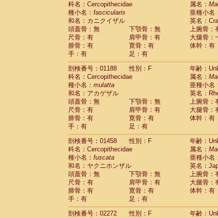
科名：Cercopithecidae
Cebidae
Saguinus midas
属名：
Ma
(0)
種小名：
fascicularis
亜種小名
Cebidae
Saguinus mystax
(0)
和名：カニクイザル
英名：Crab
Cebidae
Saguinus nigricollis
(1)
頭蓋骨：無
下顎骨：無
上腕骨：
Cebidae
Saguinus oedipus
(0)
尺骨：有
肩甲骨：有
大腿骨：
Cebidae
Saguinus weddelli
(0)
腓骨：有
寛骨：有
体幹：有
Cebidae
Saguinus
spp.
(0)
手：有
足：有
Cebidae
Aotus trivirgatus
(0)
Cebidae
Cebus albifrons
(0)
剖検番号：01188
性別：F
年齢：Unk
Cebidae
Cebus apella
科名：Cercopithecidae
(0)
属名：
Ma
Cebidae
Cebus capucinus
種小名：
mulatta
亜種小名
(0)
Cebidae
Cebus nigrivittatus
和名：アカゲザル
英名：Rhes
(0)
Cebidae
Cebus
spp.
頭蓋骨：無
下顎骨：無
上腕骨：
(0)
Cebidae
Saimiri boliviensis
尺骨：有
肩甲骨：有
大腿骨：
(0)
腓骨：有
Cebidae
Saimiri sciureus
寛骨：有
体幹：有
(0)
手：有
足：有
Atelidae
Alouatta caraya
(0)
Atelidae
Alouatta fusca
(0)
剖検番号：01458
性別：F
年齢：Unk
Atelidae
Alouatta seniculus
(0)
科名：Cercopithecidae
属名：
Ma
Atelidae
Alouatta
spp.
(0)
種小名：
fuscata
亜種小名
Atelidae
Ateles belzebuth
(0)
和名：ヤクニホンザル
英名：Japa
Atelidae
Ateles geoffroyi
(0)
頭蓋骨：無
下顎骨：無
上腕骨：
Atelidae
Ateles paniscus
(0)
尺骨：有
肩甲骨：有
大腿骨：
Atelidae
Ateles
spp.
腓骨：有
寛骨：有
(0)
体幹：有
Atelidae
Lagothrix lagothricha
手：有
足：有
(0)
Atelidae
Lagothrix lagothricha cana
(0)
剖検番号：02272
性別：F
年齢：Unk
Pitheciidae
Cacajao calvus rubicundu