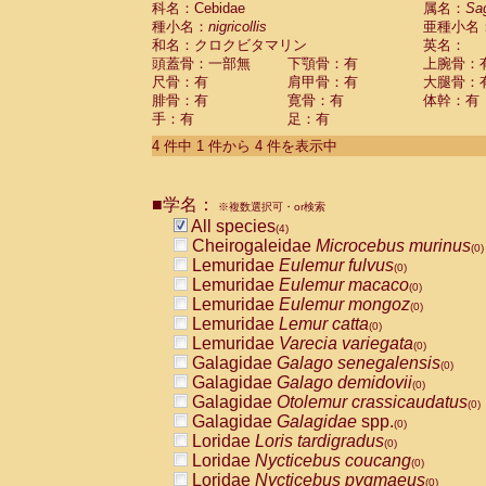
科名：Cebidae
属名：
Sa
Pitheciidae
Callicebus cupreus
(0)
種小名：
nigricollis
亜種小名
Pitheciidae
Callicebus donacophilus
(0
和名：クロクビタマリン
英名：
Pitheciidae
Callicebus moloch
(0)
頭蓋骨：一部無
下顎骨：有
上腕骨：
Pitheciidae
Callicebus torquatus
(0)
尺骨：有
肩甲骨：有
大腿骨：
Pitheciidae
Callicebus
spp.
(0)
腓骨：有
寛骨：有
体幹：有
Pitheciidae
Chiropotes satanas
(0)
手：有
足：有
Pitheciidae
Pithecia monachus
(0)
4 件中 1 件から 4 件を表示中
Pitheciidae
Pithecia pithecia
(0)
Cercopithecidae
Cercocebus agilis
(0)
Cercopithecidae
Cercocebus galeritus
■学名：
Cercopithecidae
Cercocebus torquatu
※複数選択可・or検索
All species
Cercopithecidae
Cercocebus torquatus
(4)
Cheirogaleidae
Microcebus murinus
Cercopithecidae
Cercocebus torquatu
(0)
Lemuridae
Eulemur fulvus
Cercopithecidae
Cercocebus
hybrid
(0)
(0)
Lemuridae
Eulemur macaco
Cercopithecidae
Cercocebus
spp.
(0)
(0)
Lemuridae
Eulemur mongoz
Cercopithecidae
Lophocebus albigen
(0)
Lemuridae
Lemur catta
Cercopithecidae
Papio anubis
(0)
(0)
Lemuridae
Varecia variegata
Cercopithecidae
Papio cynocephalus
(0)
(
Galagidae
Galago senegalensis
Cercopithecidae
Papio hamadryas
(0)
(0)
Galagidae
Galago demidovii
Cercopithecidae
Papio papio
(0)
(0)
Galagidae
Otolemur crassicaudatus
Cercopithecidae
Papio
spp.
(0)
(0)
Galagidae
Galagidae
spp.
Cercopithecidae
Mandrillus leucopha
(0)
Loridae
Loris tardigradus
Cercopithecidae
Mandrillus sphinx
(0)
(0)
Loridae
Nycticebus coucang
Cercopithecidae
Theropithecus gelad
(0)
Loridae
Nycticebus pygmaeus
Cercopithecidae
Macaca arctoides
(0)
(0)