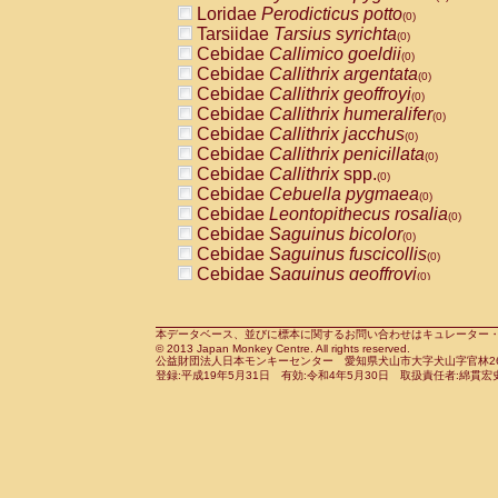
Loridae
Perodicticus potto
Cercopithecidae
Macaca assamensis
(0)
(
Tarsiidae
Tarsius syrichta
Cercopithecidae
Macaca brunnescen
(0)
Cebidae
Callimico goeldii
Cercopithecidae
Macaca cyclopis
(0)
(0)
Cebidae
Callithrix argentata
Cercopithecidae
Macaca fascicularis
(0)
(1
Cebidae
Callithrix geoffroyi
Cercopithecidae
Macaca fuscaca fusc
(0)
Cebidae
Callithrix humeralifer
Cercopithecidae
Macaca fuscata yaku
(0)
Cebidae
Callithrix jacchus
Cercopithecidae
Macaca fuscata
hybr
(0)
Cebidae
Callithrix penicillata
Cercopithecidae
Macaca maura
(0)
(0)
Cebidae
Callithrix
spp.
Cercopithecidae
Macaca mulatta
(0)
(1)
Cebidae
Cebuella pygmaea
Cercopithecidae
Macaca nemestrina
(0)
(0
Cebidae
Leontopithecus rosalia
Cercopithecidae
Macaca nigra
(0)
(0)
Cebidae
Saguinus bicolor
Cercopithecidae
Macaca radiata
(0)
(0)
Cebidae
Saguinus fuscicollis
Cercopithecidae
Macaca silenus
(0)
(0)
Cebidae
Saguinus geoffroyi
Cercopithecidae
Macaca sinica
(0)
(0)
Cebidae
Saguinus imperator
Cercopithecidae
Macaca sylvanus
(0)
(0)
Cebidae
Saguinus labiatus
Cercopithecidae
Macaca thibetana
(0)
(0)
Cebidae
Saguinus leucopus
Cercopithecidae
Macaca tonkeana
本データベース、並びに標本に関するお問い合わせはキュレーター・新宅勇太までお願い
(0)
(0)
© 2013 Japan Monkey Centre. All rights reserved.
Cebidae
Saguinus midas
Cercopithecidae
Macaca
hybrid
(0)
(0)
公益財団法人日本モンキーセンター 愛知県犬山市大字犬山字官林26番
Cebidae
Saguinus mystax
Cercopithecidae
Macaca
spp.
登録:平成19年5月31日 有効:令和4年5月30日 取扱責任者:綿貫宏
(0)
(0)
Cebidae
Saguinus nigricollis
Cercopithecidae
Allenopithecus nigrov
(1)
Cebidae
Saguinus oedipus
Cercopithecidae
Cercopithecus ascan
(0)
Cebidae
Saguinus weddelli
Cercopithecidae
Cercopithecus ascan
(0)
Cebidae
Saguinus
spp.
Cercopithecidae
Cercopithecus ceph
(0)
Cebidae
Aotus trivirgatus
Cercopithecidae
Cercopithecus diana
(0)
Cebidae
Cebus albifrons
Cercopithecidae
Cercopithecus hamly
(0)