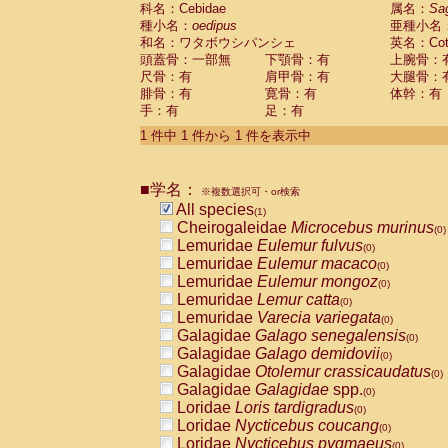
科名：Cebidae
Cebidae
Saguinus midas
属名：
Sa
(0)
種小名：
oedipus
亜種小名
Cebidae
Saguinus mystax
(0)
和名：ワタボウシパンシェ
英名：Cotto
Cebidae
Saguinus nigricollis
(0)
頭蓋骨：一部無
下顎骨：有
上腕骨：
Cebidae
Saguinus oedipus
(1)
尺骨：有
肩甲骨：有
大腿骨：
Cebidae
Saguinus weddelli
(0)
腓骨：有
寛骨：有
体幹：有
Cebidae
Saguinus
spp.
(0)
手：有
足：有
Cebidae
Aotus trivirgatus
(0)
Cebidae
Cebus albifrons
1 件中 1 件から 1 件を表示中
(0)
Cebidae
Cebus apella
(0)
Cebidae
Cebus capucinus
(0)
■学名：
Cebidae
Cebus nigrivittatus
※複数選択可・or検索
(0)
Cebidae
Cebus
spp.
All species
(0)
(1)
Cebidae
Saimiri boliviensis
Cheirogaleidae
Microcebus murinus
(0)
(0)
Cebidae
Saimiri sciureus
Lemuridae
Eulemur fulvus
(0)
(0)
Atelidae
Alouatta caraya
Lemuridae
Eulemur macaco
(0)
(0)
Atelidae
Alouatta fusca
Lemuridae
Eulemur mongoz
(0)
(0)
Atelidae
Alouatta seniculus
Lemuridae
Lemur catta
(0)
(0)
Atelidae
Alouatta
spp.
Lemuridae
Varecia variegata
(0)
(0)
Atelidae
Ateles belzebuth
Galagidae
Galago senegalensis
(0)
(0)
Atelidae
Ateles geoffroyi
Galagidae
Galago demidovii
(0)
(0)
Atelidae
Ateles paniscus
Galagidae
Otolemur crassicaudatus
(0)
(0)
Atelidae
Ateles
spp.
Galagidae
Galagidae
spp.
(0)
(0)
Atelidae
Lagothrix lagothricha
Loridae
Loris tardigradus
(0)
(0)
Atelidae
Lagothrix lagothricha cana
Loridae
Nycticebus coucang
(0)
(0)
Pitheciidae
Cacajao calvus rubicundu
Loridae
Nycticebus pygmaeus
(0)