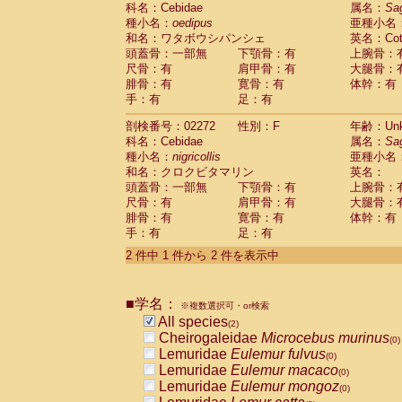
科名：Cebidae
Cebidae
Saguinus midas
属名：
Sa
(0)
種小名：
oedipus
亜種小名
Cebidae
Saguinus mystax
(0)
和名：ワタボウシパンシェ
英名：Cotto
Cebidae
Saguinus nigricollis
(1)
頭蓋骨：一部無
下顎骨：有
上腕骨：
Cebidae
Saguinus oedipus
(1)
尺骨：有
肩甲骨：有
大腿骨：
Cebidae
Saguinus weddelli
(0)
腓骨：有
寛骨：有
体幹：有
Cebidae
Saguinus
spp.
(0)
手：有
足：有
Cebidae
Aotus trivirgatus
(0)
Cebidae
Cebus albifrons
(0)
剖検番号：02272
性別：F
年齢：Unk
Cebidae
Cebus apella
科名：Cebidae
(0)
属名：
Sa
Cebidae
Cebus capucinus
種小名：
nigricollis
亜種小名
(0)
Cebidae
Cebus nigrivittatus
和名：クロクビタマリン
英名：
(0)
Cebidae
Cebus
spp.
頭蓋骨：一部無
下顎骨：有
上腕骨：
(0)
Cebidae
Saimiri boliviensis
尺骨：有
肩甲骨：有
大腿骨：
(0)
腓骨：有
Cebidae
Saimiri sciureus
寛骨：有
体幹：有
(0)
手：有
足：有
Atelidae
Alouatta caraya
(0)
Atelidae
Alouatta fusca
(0)
2 件中 1 件から 2 件を表示中
Atelidae
Alouatta seniculus
(0)
Atelidae
Alouatta
spp.
(0)
Atelidae
Ateles belzebuth
■学名：
(0)
※複数選択可・or検索
Atelidae
Ateles geoffroyi
(0)
All species
(2)
Atelidae
Ateles paniscus
(0)
Cheirogaleidae
Microcebus murinus
(0)
Atelidae
Ateles
spp.
(0)
Lemuridae
Eulemur fulvus
(0)
Atelidae
Lagothrix lagothricha
(0)
Lemuridae
Eulemur macaco
(0)
Atelidae
Lagothrix lagothricha cana
(0)
Lemuridae
Eulemur mongoz
(0)
Pitheciidae
Cacajao calvus rubicundu