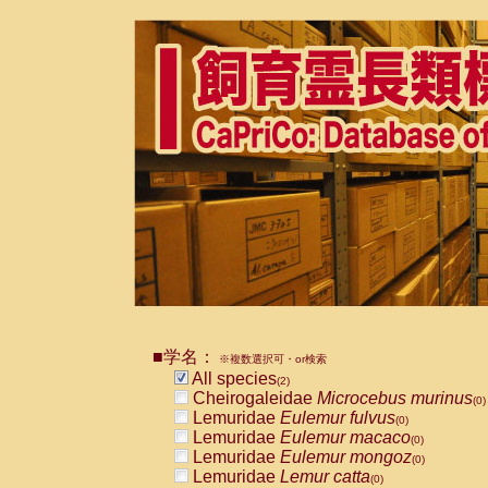
■学名：
※複数選択可・or検索
All species
(2)
Cheirogaleidae
Microcebus murinus
(0)
Lemuridae
Eulemur fulvus
(0)
Lemuridae
Eulemur macaco
(0)
Lemuridae
Eulemur mongoz
(0)
Lemuridae
Lemur catta
(0)