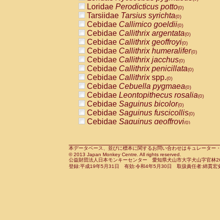
Pitheciidae
Callicebus cupreus
Loridae
Perodicticus potto
(0)
(0)
Pitheciidae
Callicebus donacophilus
Tarsiidae
Tarsius syrichta
(0
(0)
Pitheciidae
Callicebus moloch
Cebidae
Callimico goeldii
(0)
(0)
Pitheciidae
Callicebus torquatus
Cebidae
Callithrix argentata
(0)
(0)
Pitheciidae
Callicebus
spp.
Cebidae
Callithrix geoffroyi
(0)
(0)
Pitheciidae
Chiropotes satanas
Cebidae
Callithrix humeralifer
(0)
(0)
Pitheciidae
Pithecia monachus
Cebidae
Callithrix jacchus
(0)
(0)
Pitheciidae
Pithecia pithecia
Cebidae
Callithrix penicillata
(0)
(0)
Cercopithecidae
Cercocebus agilis
Cebidae
Callithrix
spp.
(0)
(0)
Cercopithecidae
Cercocebus galeritus
Cebidae
Cebuella pygmaea
(0)
Cercopithecidae
Cercocebus torquatu
Cebidae
Leontopithecus rosalia
(0)
Cercopithecidae
Cercocebus torquatus
Cebidae
Saguinus bicolor
(0)
Cercopithecidae
Cercocebus torquatu
Cebidae
Saguinus fuscicollis
(0)
Cercopithecidae
Cercocebus
hybrid
Cebidae
Saguinus geoffroyi
(0)
(0)
Cercopithecidae
Cercocebus
spp.
Cebidae
Saguinus imperator
(0)
(0)
Cercopithecidae
Lophocebus albigen
Cebidae
Saguinus labiatus
(0)
Cercopithecidae
Papio anubis
Cebidae
Saguinus leucopus
本データベース、並びに標本に関するお問い合わせはキュレーター・新宅勇太までお願い
(0)
(0)
© 2013 Japan Monkey Centre. All rights reserved.
Cercopithecidae
Papio cynocephalus
Cebidae
Saguinus midas
(
(0)
公益財団法人日本モンキーセンター 愛知県犬山市大字犬山字官林26番
Cercopithecidae
Papio hamadryas
Cebidae
Saguinus mystax
(0)
登録:平成19年5月31日 有効:令和4年5月30日 取扱責任者:綿貫宏
(0)
Cercopithecidae
Papio papio
Cebidae
Saguinus nigricollis
(0)
(1)
Cercopithecidae
Papio
spp.
Cebidae
Saguinus oedipus
(0)
(0)
Cercopithecidae
Mandrillus leucopha
Cebidae
Saguinus weddelli
(0)
Cercopithecidae
Mandrillus sphinx
Cebidae
Saguinus
spp.
(0)
(0)
Cercopithecidae
Theropithecus gelad
Cebidae
Aotus trivirgatus
(0)
Cercopithecidae
Macaca arctoides
Cebidae
Cebus albifrons
(0)
(0)