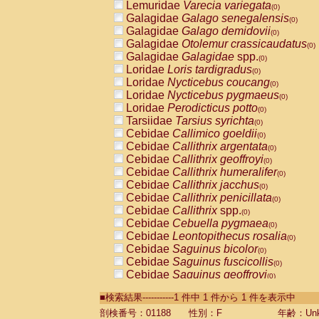
Lemuridae
Varecia variegata
(0)
Galagidae
Galago senegalensis
(0)
Galagidae
Galago demidovii
(0)
Galagidae
Otolemur crassicaudatus
(0)
Galagidae
Galagidae
spp.
(0)
Loridae
Loris tardigradus
(0)
Loridae
Nycticebus coucang
(0)
Loridae
Nycticebus pygmaeus
(0)
Loridae
Perodicticus potto
(0)
Tarsiidae
Tarsius syrichta
(0)
Cebidae
Callimico goeldii
(0)
Cebidae
Callithrix argentata
(0)
Cebidae
Callithrix geoffroyi
(0)
Cebidae
Callithrix humeralifer
(0)
Cebidae
Callithrix jacchus
(0)
Cebidae
Callithrix penicillata
(0)
Cebidae
Callithrix
spp.
(0)
Cebidae
Cebuella pygmaea
(0)
Cebidae
Leontopithecus rosalia
(0)
Cebidae
Saguinus bicolor
(0)
Cebidae
Saguinus fuscicollis
(0)
Cebidae
Saguinus geoffroyi
(0)
Cebidae
Saguinus imperator
(0)
■検索結果-----------1 件中 1 件から 1 件を表示中
Cebidae
Saguinus labiatus
(0)
Cebidae
Saguinus leucopus
剖検番号：01188
性別：F
年齢：Unk
(0)