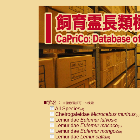
■学名：
※複数選択可・or検索
All Species
(4)
Cheirogaleidae
Microcebus murinus
(0)
Lemuridae
Eulemur fulvus
(0)
Lemuridae
Eulemur macaco
(0)
Lemuridae
Eulemur mongoz
(0)
Lemuridae
Lemur catta
(0)