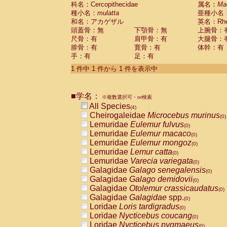
科名：Cercopithecidae
Cebidae
Saguinus midas
属名：
Ma
(0)
種小名：
mulatta
亜種小名
Cebidae
Saguinus mystax
(0)
和名：アカゲザル
英名：Rhes
Cebidae
Saguinus nigricollis
(1)
頭蓋骨：無
下顎骨：無
上腕骨：
Cebidae
Saguinus oedipus
(0)
尺骨：有
肩甲骨：有
大腿骨：
Cebidae
Saguinus weddelli
(0)
腓骨：有
寛骨：有
体幹：有
Cebidae
Saguinus
spp.
(0)
手：有
足：有
Cebidae
Aotus trivirgatus
(0)
Cebidae
Cebus albifrons
1 件中 1 件から 1 件を表示中
(0)
Cebidae
Cebus apella
(0)
Cebidae
Cebus capucinus
(0)
■学名：
Cebidae
Cebus nigrivittatus
※複数選択可・or検索
(0)
Cebidae
Cebus
spp.
All Species
(0)
(4)
Cebidae
Saimiri boliviensis
Cheirogaleidae
Microcebus murinus
(0)
(0)
Cebidae
Saimiri sciureus
Lemuridae
Eulemur fulvus
(0)
(0)
Atelidae
Alouatta caraya
Lemuridae
Eulemur macaco
(0)
(0)
Atelidae
Alouatta fusca
Lemuridae
Eulemur mongoz
(0)
(0)
Atelidae
Alouatta seniculus
Lemuridae
Lemur catta
(0)
(0)
Atelidae
Alouatta
spp.
Lemuridae
Varecia variegata
(0)
(0)
Atelidae
Ateles belzebuth
Galagidae
Galago senegalensis
(0)
(0)
Atelidae
Ateles geoffroyi
Galagidae
Galago demidovii
(0)
(0)
Atelidae
Ateles paniscus
Galagidae
Otolemur crassicaudatus
(0)
(0)
Atelidae
Ateles
spp.
Galagidae
Galagidae
spp.
(0)
(0)
Atelidae
Lagothrix lagothricha
Loridae
Loris tardigradus
(0)
(0)
Atelidae
Lagothrix lagothricha cana
Loridae
Nycticebus coucang
(0)
(0)
Pitheciidae
Cacajao calvus rubicundu
Loridae
Nycticebus pygmaeus
(0)