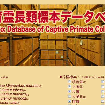
■骨格標本：
or検索
※複数選択可・and検
頭蓋骨
(1)
dae
Microcebus murinus
上腕骨
(0)
ulemur fulvus
(0)
尺骨
ulemur macaco
(0)
大腿骨
(1)
ulemur mongoz
(0)
腓骨
emur catta
(0)