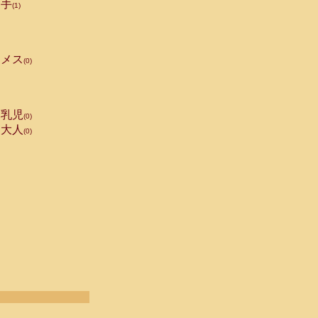
手
(1)
メス
(0)
乳児
(0)
大人
(0)