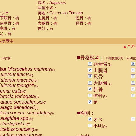
guinus midas
属名：
Saguinus
(0)
亜種小名：
guinus mystax
(0)
ンシェ
英名：Cotton-top Tamarin
uinus nigricollis
(0)
下顎骨：有
上腕骨：有
橈骨：有
guinus oedipus
(1)
肩甲骨：有
大腿骨：有
脛骨：有
uinus weddelli
(0)
寛骨：有
体幹：有
guinus
spp.
(0)
足：有
us trivirgatus
(0)
us albifrons
件を表示中
(0)
us apella
▲この
(0)
bus capucinus
(0)
us nigrivittatus
■骨格標本：
or検索
(0)
※複数選択可・and検
bus
spp.
頭蓋骨
(0)
(1)
miri boliviensis
dae
Microcebus murinus
(0)
上腕骨
(0)
miri sciureus
ulemur fulvus
(0)
(0)
尺骨
uatta caraya
ulemur macaco
(0)
(0)
大腿骨
(1)
uatta fusca
ulemur mongoz
(0)
(0)
腓骨
uatta seniculus
emur catta
(0)
(0)
uatta
spp.
体幹
arecia variegata
(0)
(1)
(0)
les belzebuth
alago senegalensis
足
(0)
(0)
les geoffroyi
alago demidovii
(0)
(0)
les paniscus
tolemur crassicaudatus
■性別：
(0)
(0)
les
spp.
alagidae
spp.
(0)
オス
(0)
othrix lagothricha
s tardigradus
(0)
(0)
不明
(0)
othrix lagothricha cana
ticebus coucang
(0)
(0)
Cacajao calvus rubicundus
ticebus pygmaeus
(0)
(0)