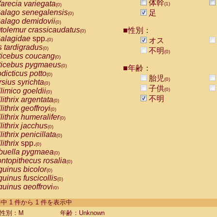
体幹
arecia variegata
(1)
(0)
alago senegalensis
足
(0)
alago demidovii
(0)
tolemur crassicaudatus
■性別：
(0)
alagidae
spp.
オス
(0)
s tardigradus
(0)
不明
(0)
ticebus coucang
(0)
ticebus pygmaeus
(0)
■年齢：
dicticus potto
(0)
胎児
(0)
rsius syrichta
(0)
子供
limico goeldii
(0)
(0)
不明
lithrix argentata
(0)
lithrix geoffroyi
(0)
lithrix humeralifer
(0)
lithrix jacchus
(0)
lithrix penicillata
(0)
lithrix
spp.
(0)
buella pygmaea
(0)
ntopithecus rosalia
(0)
uinus bicolor
(0)
uinus fuscicollis
(0)
uinus geoffroyi
(0)
uinus imperator
(0)
-1 件中 1 件から 1 件を表示中
uinus labiatus
(0)
guinus leucopus
性別：M
年齢：Unknown
(0)