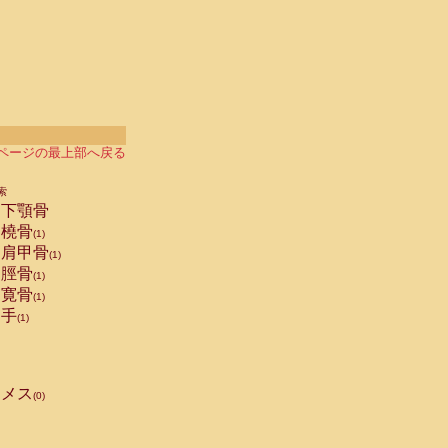
ページの最上部へ戻る
索
下顎骨
橈骨
(1)
肩甲骨
(1)
脛骨
(1)
寛骨
(1)
手
(1)
メス
(0)