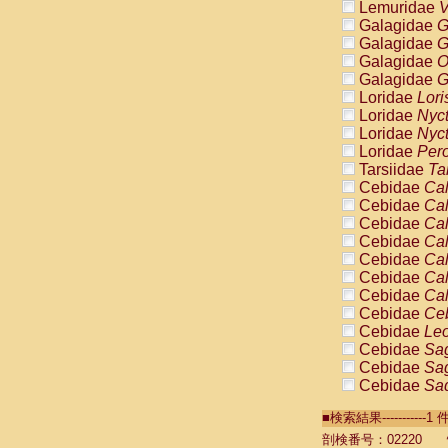
Lemuridae
V
Galagidae
G
Galagidae
G
Galagidae
O
Galagidae
G
Loridae
Lori
Loridae
Nyc
Loridae
Nyc
Loridae
Pero
Tarsiidae
Ta
Cebidae
Cal
Cebidae
Cal
Cebidae
Cal
Cebidae
Cal
Cebidae
Cal
Cebidae
Cal
Cebidae
Cal
Cebidae
Ce
Cebidae
Leo
Cebidae
Sag
Cebidae
Sag
Cebidae
Sag
Cebidae
Sag
■検索結果----------
Cebidae
Sag
Cebidae
Sa
剖検番号：02220