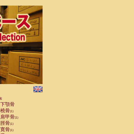
索
下顎骨
橈骨
(1)
肩甲骨
(1)
脛骨
(1)
寛骨
(1)