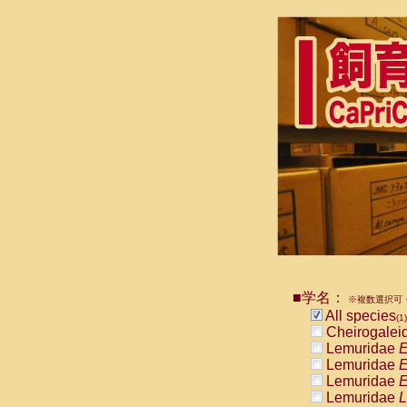
■学名：
※複数選択可・
All species
(1)
Cheirogalei
Lemuridae
E
Lemuridae
E
Lemuridae
E
Lemuridae
L