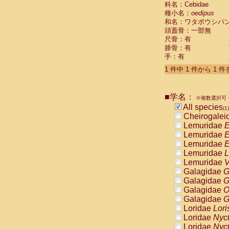
科名：Cebidae
Cebidae
Sa
種小名：
oedipus
Cebidae
Sa
和名：ワタボウシパ
Cebidae
Sag
頭蓋骨：一部無
Cebidae
Sa
尺骨：有
Cebidae
Sag
腓骨：有
Cebidae
Sa
手：有
Cebidae
Aot
Cebidae
Ceb
1 件中 1 件から 1 
Cebidae
Ceb
Cebidae
Ce
■学名：
Cebidae
Ceb
※複数選択可・
Cebidae
Ce
All species
(1)
Cebidae
Sai
Cheirogalei
Cebidae
Sai
Lemuridae
E
Atelidae
Alo
Lemuridae
E
Atelidae
Alo
Lemuridae
E
Atelidae
Alo
Lemuridae
L
Atelidae
Alo
Lemuridae
V
Atelidae
Ate
Galagidae
G
Atelidae
Ate
Galagidae
G
Atelidae
Ate
Galagidae
O
Atelidae
Ate
Galagidae
G
Atelidae
Lag
Loridae
Lori
Atelidae
Lag
Loridae
Nyc
Pitheciidae
Loridae
Nyc