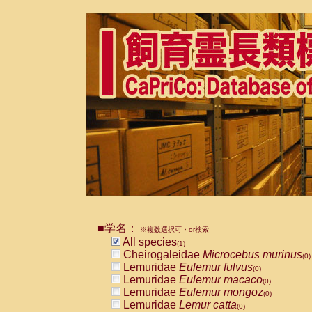
■学名：
※複数選択可・or検索
All species
(1)
Cheirogaleidae
Microcebus murinus
(0)
Lemuridae
Eulemur fulvus
(0)
Lemuridae
Eulemur macaco
(0)
Lemuridae
Eulemur mongoz
(0)
Lemuridae
Lemur catta
(0)