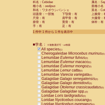
科名：Cebidae
Cebidae
Saguinus midas
属名：
Sa
(0)
種小名：
oedipus
亜種小名
Cebidae
Saguinus mystax
(0)
和名：ワタボウシパンシェ
英名：Cotto
Cebidae
Saguinus nigricollis
(0)
頭蓋骨：一部無
下顎骨：有
上腕骨：
Cebidae
Saguinus oedipus
(1)
尺骨：有
肩甲骨：有
大腿骨：
Cebidae
Saguinus weddelli
(0)
腓骨：有
寛骨：有
体幹：有
Cebidae
Saguinus
spp.
(0)
手：有
足：有
Cebidae
Aotus trivirgatus
(0)
Cebidae
Cebus albifrons
1 件中 1 件から 1 件を表示中
(0)
Cebidae
Cebus apella
(0)
Cebidae
Cebus capucinus
(0)
■学名：
Cebidae
Cebus nigrivittatus
※複数選択可・or検索
(0)
Cebidae
Cebus
spp.
All species
(0)
(1)
Cebidae
Saimiri boliviensis
Cheirogaleidae
Microcebus murinus
(0)
(0)
Cebidae
Saimiri sciureus
Lemuridae
Eulemur fulvus
(0)
(0)
Atelidae
Alouatta caraya
Lemuridae
Eulemur macaco
(0)
(0)
Atelidae
Alouatta fusca
Lemuridae
Eulemur mongoz
(0)
(0)
Atelidae
Alouatta seniculus
Lemuridae
Lemur catta
(0)
(0)
Atelidae
Alouatta
spp.
Lemuridae
Varecia variegata
(0)
(0)
Atelidae
Ateles belzebuth
Galagidae
Galago senegalensis
(0)
(0)
Atelidae
Ateles geoffroyi
Galagidae
Galago demidovii
(0)
(0)
Atelidae
Ateles paniscus
Galagidae
Otolemur crassicaudatus
(0)
(0)
Atelidae
Ateles
spp.
Galagidae
Galagidae
spp.
(0)
(0)
Atelidae
Lagothrix lagothricha
Loridae
Loris tardigradus
(0)
(0)
Atelidae
Lagothrix lagothricha cana
Loridae
Nycticebus coucang
(0)
(0)
Pitheciidae
Cacajao calvus rubicundu
Loridae
Nycticebus pygmaeus
(0)