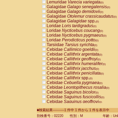
Lemuridae
Varecia variegata
(0)
Galagidae
Galago senegalensis
(0)
Galagidae
Galago demidovii
(0)
Galagidae
Otolemur crassicaudatus
(0)
Galagidae
Galagidae
spp.
(0)
Loridae
Loris tardigradus
(0)
Loridae
Nycticebus coucang
(0)
Loridae
Nycticebus pygmaeus
(0)
Loridae
Perodicticus potto
(0)
Tarsiidae
Tarsius syrichta
(0)
Cebidae
Callimico goeldii
(0)
Cebidae
Callithrix argentata
(0)
Cebidae
Callithrix geoffroyi
(0)
Cebidae
Callithrix humeralifer
(0)
Cebidae
Callithrix jacchus
(0)
Cebidae
Callithrix penicillata
(0)
Cebidae
Callithrix
spp.
(0)
Cebidae
Cebuella pygmaea
(0)
Cebidae
Leontopithecus rosalia
(0)
Cebidae
Saguinus bicolor
(0)
Cebidae
Saguinus fuscicollis
(0)
Cebidae
Saguinus geoffroyi
(0)
Cebidae
Saguinus imperator
(0)
■検索結果-----------1 件中 1 件から 1 件を表示中
Cebidae
Saguinus labiatus
(0)
Cebidae
Saguinus leucopus
剖検番号：02220
性別：M
年齢：Unk
(0)