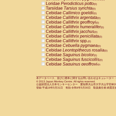
Pitheciidae
Callicebus cupreus
Loridae
Perodicticus potto
(0)
(0)
Pitheciidae
Callicebus donacophilus
Tarsiidae
Tarsius syrichta
(0
(0)
Pitheciidae
Callicebus moloch
Cebidae
Callimico goeldii
(0)
(0)
Pitheciidae
Callicebus torquatus
Cebidae
Callithrix argentata
(0)
(0)
Pitheciidae
Callicebus
spp.
Cebidae
Callithrix geoffroyi
(0)
(0)
Pitheciidae
Chiropotes satanas
Cebidae
Callithrix humeralifer
(0)
(0)
Pitheciidae
Pithecia monachus
Cebidae
Callithrix jacchus
(0)
(0)
Pitheciidae
Pithecia pithecia
Cebidae
Callithrix penicillata
(0)
(0)
Cercopithecidae
Cercocebus agilis
Cebidae
Callithrix
spp.
(0)
(0)
Cercopithecidae
Cercocebus galeritus
Cebidae
Cebuella pygmaea
(0)
Cercopithecidae
Cercocebus torquatu
Cebidae
Leontopithecus rosalia
(0)
Cercopithecidae
Cercocebus torquatus
Cebidae
Saguinus bicolor
(0)
Cercopithecidae
Cercocebus torquatu
Cebidae
Saguinus fuscicollis
(0)
Cercopithecidae
Cercocebus
hybrid
Cebidae
Saguinus geoffroyi
(0)
(0)
Cercopithecidae
Cercocebus
spp.
Cebidae
Saguinus imperator
(0)
(0)
Cercopithecidae
Lophocebus albigen
Cebidae
Saguinus labiatus
(0)
Cercopithecidae
Papio anubis
Cebidae
Saguinus leucopus
本データベース、並びに標本に関するお問い合わせはキュレーター・新宅勇太までお願い
(0)
(0)
© 2013 Japan Monkey Centre. All rights reserved.
Cercopithecidae
Papio cynocephalus
Cebidae
Saguinus midas
(
(0)
公益財団法人日本モンキーセンター 愛知県犬山市大字犬山字官林26番
Cercopithecidae
Papio hamadryas
Cebidae
Saguinus mystax
(0)
登録:平成19年5月31日 有効:令和4年5月30日 取扱責任者:綿貫宏
(0)
Cercopithecidae
Papio papio
Cebidae
Saguinus nigricollis
(0)
(0)
Cercopithecidae
Papio
spp.
Cebidae
Saguinus oedipus
(0)
(1)
Cercopithecidae
Mandrillus leucopha
Cebidae
Saguinus weddelli
(0)
Cercopithecidae
Mandrillus sphinx
Cebidae
Saguinus
spp.
(0)
(0)
Cercopithecidae
Theropithecus gelad
Cebidae
Aotus trivirgatus
(0)
Cercopithecidae
Macaca arctoides
Cebidae
Cebus albifrons
(0)
(0)