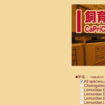
■学名：
※複数選択可・
All species
(1)
Cheirogalei
Lemuridae
E
Lemuridae
E
Lemuridae
E
Lemuridae
L