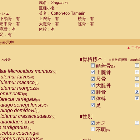
guinus midas
属名：
Saguinus
(0)
亜種小名：
guinus mystax
(0)
ンシェ
英名：Cotton-top Tamarin
uinus nigricollis
(0)
下顎骨：有
上腕骨：有
橈骨：有
guinus oedipus
(1)
肩甲骨：有
大腿骨：有
脛骨：有
uinus weddelli
(0)
寛骨：有
体幹：有
guinus
spp.
(0)
足：有
us trivirgatus
(0)
us albifrons
件を表示中
(0)
us apella
▲この
(0)
bus capucinus
(0)
us nigrivittatus
■骨格標本：
or検索
(0)
※複数選択可・and検
bus
spp.
頭蓋骨
(0)
(1)
miri boliviensis
dae
Microcebus murinus
(0)
上腕骨
(0)
miri sciureus
ulemur fulvus
(0)
(0)
尺骨
uatta caraya
ulemur macaco
(0)
(0)
大腿骨
uatta fusca
ulemur mongoz
(0)
(0)
腓骨
uatta seniculus
emur catta
(0)
(0)
uatta
spp.
体幹
arecia variegata
(0)
(0)
les belzebuth
alago senegalensis
足
(0)
(0)
les geoffroyi
alago demidovii
(0)
(0)
les paniscus
tolemur crassicaudatus
■性別：
(0)
(0)
les
spp.
alagidae
spp.
(0)
オス
(0)
othrix lagothricha
s tardigradus
(0)
(0)
不明
(0)
othrix lagothricha cana
ticebus coucang
(0)
(0)
Cacajao calvus rubicundus
ticebus pygmaeus
(0)
(0)