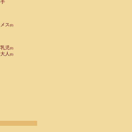
手
メス
(0)
乳児
(0)
大人
(0)