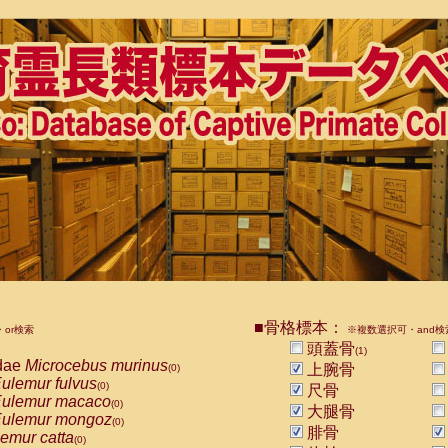
■骨格標本：
or検索
※複数選択可・and検
頭蓋骨
(1)
dae
Microcebus murinus
上腕骨
(0)
ulemur fulvus
(0)
尺骨
ulemur macaco
(0)
大腿骨
ulemur mongoz
(0)
腓骨
emur catta
(0)