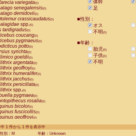
体幹
arecia variegata
(0)
alago senegalensis
足
(0)
alago demidovii
(0)
tolemur crassicaudatus
■性別：
(0)
alagidae
spp.
オス
(0)
s tardigradus
(0)
不明
(0)
ticebus coucang
(0)
ticebus pygmaeus
(0)
■年齢：
dicticus potto
(0)
胎児
(0)
rsius syrichta
(0)
子供
limico goeldii
(0)
(0)
不明
lithrix argentata
(0)
lithrix geoffroyi
(0)
lithrix humeralifer
(0)
lithrix jacchus
(0)
lithrix penicillata
(0)
lithrix
spp.
(0)
buella pygmaea
(0)
ntopithecus rosalia
(0)
uinus bicolor
(0)
uinus fuscicollis
(0)
uinus geoffroyi
(0)
uinus imperator
(0)
-1 件中 1 件から 1 件を表示中
uinus labiatus
(0)
guinus leucopus
性別：M
年齢：Unknown
(0)