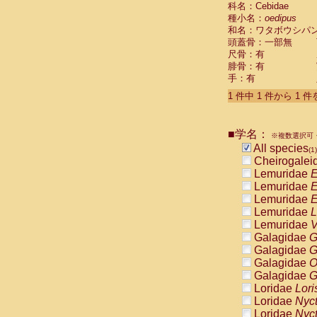
科名：Cebidae
Cebidae
Sa
種小名：
oedipus
Cebidae
Sa
和名：ワタボウシパ
Cebidae
Sag
頭蓋骨：一部無
Cebidae
Sa
尺骨：有
Cebidae
Sag
腓骨：有
Cebidae
Sa
手：有
Cebidae
Aot
Cebidae
Ceb
1 件中 1 件から 1 
Cebidae
Ceb
Cebidae
Ce
■学名：
Cebidae
Ceb
※複数選択可・
Cebidae
Ce
All species
(1)
Cebidae
Sai
Cheirogalei
Cebidae
Sai
Lemuridae
E
Atelidae
Alo
Lemuridae
E
Atelidae
Alo
Lemuridae
E
Atelidae
Alo
Lemuridae
L
Atelidae
Alo
Lemuridae
V
Atelidae
Ate
Galagidae
G
Atelidae
Ate
Galagidae
G
Atelidae
Ate
Galagidae
O
Atelidae
Ate
Galagidae
G
Atelidae
Lag
Loridae
Lori
Atelidae
Lag
Loridae
Nyc
Pitheciidae
Loridae
Nyc