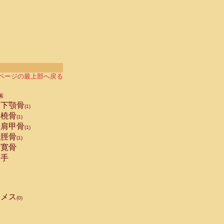
ページの最上部へ戻る
索
下顎骨
(1)
橈骨
(1)
肩甲骨
(1)
脛骨
(1)
寛骨
手
メス
(0)