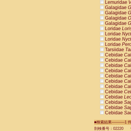
Lemuridae
V
Galagidae
G
Galagidae
G
Galagidae
O
Galagidae
G
Loridae
Lori
Loridae
Nyc
Loridae
Nyc
Loridae
Pero
Tarsiidae
Ta
Cebidae
Cal
Cebidae
Cal
Cebidae
Cal
Cebidae
Cal
Cebidae
Cal
Cebidae
Cal
Cebidae
Cal
Cebidae
Ce
Cebidae
Leo
Cebidae
Sag
Cebidae
Sag
Cebidae
Sag
Cebidae
Sag
■検索結果----------
Cebidae
Sag
Cebidae
Sa
剖検番号：02220