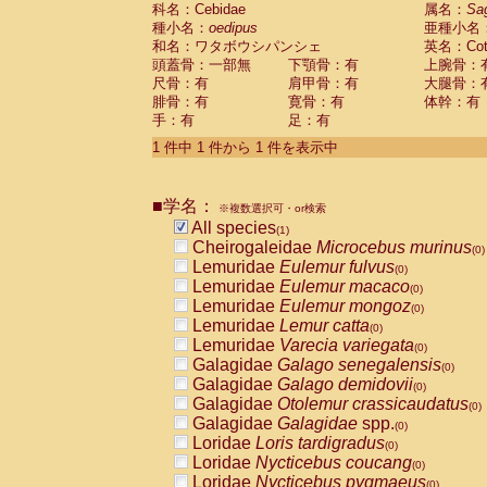
科名：Cebidae
Cebidae
Saguinus midas
属名：
Sa
(0)
種小名：
oedipus
亜種小名
Cebidae
Saguinus mystax
(0)
和名：ワタボウシパンシェ
英名：Cotto
Cebidae
Saguinus nigricollis
(0)
頭蓋骨：一部無
下顎骨：有
上腕骨：
Cebidae
Saguinus oedipus
(1)
尺骨：有
肩甲骨：有
大腿骨：
Cebidae
Saguinus weddelli
(0)
腓骨：有
寛骨：有
体幹：有
Cebidae
Saguinus
spp.
(0)
手：有
足：有
Cebidae
Aotus trivirgatus
(0)
Cebidae
Cebus albifrons
1 件中 1 件から 1 件を表示中
(0)
Cebidae
Cebus apella
(0)
Cebidae
Cebus capucinus
(0)
■学名：
Cebidae
Cebus nigrivittatus
※複数選択可・or検索
(0)
Cebidae
Cebus
spp.
All species
(0)
(1)
Cebidae
Saimiri boliviensis
Cheirogaleidae
Microcebus murinus
(0)
(0)
Cebidae
Saimiri sciureus
Lemuridae
Eulemur fulvus
(0)
(0)
Atelidae
Alouatta caraya
Lemuridae
Eulemur macaco
(0)
(0)
Atelidae
Alouatta fusca
Lemuridae
Eulemur mongoz
(0)
(0)
Atelidae
Alouatta seniculus
Lemuridae
Lemur catta
(0)
(0)
Atelidae
Alouatta
spp.
Lemuridae
Varecia variegata
(0)
(0)
Atelidae
Ateles belzebuth
Galagidae
Galago senegalensis
(0)
(0)
Atelidae
Ateles geoffroyi
Galagidae
Galago demidovii
(0)
(0)
Atelidae
Ateles paniscus
Galagidae
Otolemur crassicaudatus
(0)
(0)
Atelidae
Ateles
spp.
Galagidae
Galagidae
spp.
(0)
(0)
Atelidae
Lagothrix lagothricha
Loridae
Loris tardigradus
(0)
(0)
Atelidae
Lagothrix lagothricha cana
Loridae
Nycticebus coucang
(0)
(0)
Pitheciidae
Cacajao calvus rubicundu
Loridae
Nycticebus pygmaeus
(0)