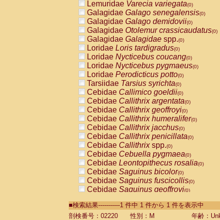
Lemuridae
Varecia variegata
(0)
Galagidae
Galago senegalensis
(0)
Galagidae
Galago demidovii
(0)
Galagidae
Otolemur crassicaudatus
(0)
Galagidae
Galagidae
spp.
(0)
Loridae
Loris tardigradus
(0)
Loridae
Nycticebus coucang
(0)
Loridae
Nycticebus pygmaeus
(0)
Loridae
Perodicticus potto
(0)
Tarsiidae
Tarsius syrichta
(0)
Cebidae
Callimico goeldii
(0)
Cebidae
Callithrix argentata
(0)
Cebidae
Callithrix geoffroyi
(0)
Cebidae
Callithrix humeralifer
(0)
Cebidae
Callithrix jacchus
(0)
Cebidae
Callithrix penicillata
(0)
Cebidae
Callithrix
spp.
(0)
Cebidae
Cebuella pygmaea
(0)
Cebidae
Leontopithecus rosalia
(0)
Cebidae
Saguinus bicolor
(0)
Cebidae
Saguinus fuscicollis
(0)
Cebidae
Saguinus geoffroyi
(0)
Cebidae
Saguinus imperator
(0)
■検索結果-----------1 件中 1 件から 1 件を表示中
Cebidae
Saguinus labiatus
(0)
Cebidae
Saguinus leucopus
剖検番号：02220
性別：M
年齢：Unk
(0)