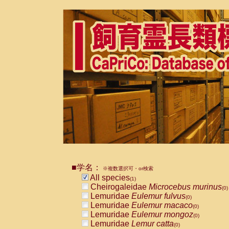
■学名：
※複数選択可・or検索
All species
(1)
Cheirogaleidae
Microcebus murinus
(0)
Lemuridae
Eulemur fulvus
(0)
Lemuridae
Eulemur macaco
(0)
Lemuridae
Eulemur mongoz
(0)
Lemuridae
Lemur catta
(0)