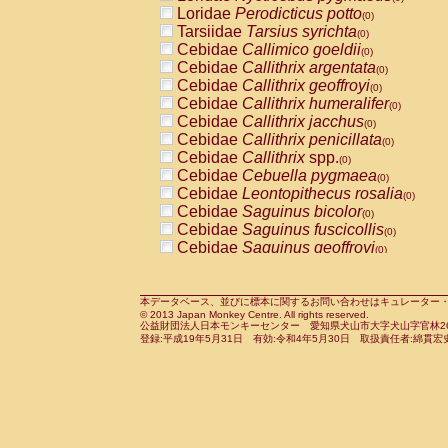
Pitheciidae
Callicebus cupreus
Loridae
Perodicticus potto
(0)
(0)
Pitheciidae
Callicebus donacophilus
Tarsiidae
Tarsius syrichta
(0
(0)
Pitheciidae
Callicebus moloch
Cebidae
Callimico goeldii
(0)
(0)
Pitheciidae
Callicebus torquatus
Cebidae
Callithrix argentata
(0)
(0)
Pitheciidae
Callicebus
spp.
Cebidae
Callithrix geoffroyi
(0)
(0)
Pitheciidae
Chiropotes satanas
Cebidae
Callithrix humeralifer
(0)
(0)
Pitheciidae
Pithecia monachus
Cebidae
Callithrix jacchus
(0)
(0)
Pitheciidae
Pithecia pithecia
Cebidae
Callithrix penicillata
(0)
(0)
Cercopithecidae
Cercocebus agilis
Cebidae
Callithrix
spp.
(0)
(0)
Cercopithecidae
Cercocebus galeritus
Cebidae
Cebuella pygmaea
(0)
Cercopithecidae
Cercocebus torquatu
Cebidae
Leontopithecus rosalia
(0)
Cercopithecidae
Cercocebus torquatus
Cebidae
Saguinus bicolor
(0)
Cercopithecidae
Cercocebus torquatu
Cebidae
Saguinus fuscicollis
(0)
Cercopithecidae
Cercocebus
hybrid
Cebidae
Saguinus geoffroyi
(0)
(0)
Cercopithecidae
Cercocebus
spp.
Cebidae
Saguinus imperator
(0)
(0)
Cercopithecidae
Lophocebus albigen
Cebidae
Saguinus labiatus
(0)
Cercopithecidae
Papio anubis
Cebidae
Saguinus leucopus
本データベース、並びに標本に関するお問い合わせはキュレーター・新宅勇太までお願い
(0)
(0)
© 2013 Japan Monkey Centre. All rights reserved.
Cercopithecidae
Papio cynocephalus
Cebidae
Saguinus midas
(
(0)
公益財団法人日本モンキーセンター 愛知県犬山市大字犬山字官林26番
Cercopithecidae
Papio hamadryas
Cebidae
Saguinus mystax
(0)
登録:平成19年5月31日 有効:令和4年5月30日 取扱責任者:綿貫宏
(0)
Cercopithecidae
Papio papio
Cebidae
Saguinus nigricollis
(0)
(0)
Cercopithecidae
Papio
spp.
Cebidae
Saguinus oedipus
(0)
(1)
Cercopithecidae
Mandrillus leucopha
Cebidae
Saguinus weddelli
(0)
Cercopithecidae
Mandrillus sphinx
Cebidae
Saguinus
spp.
(0)
(0)
Cercopithecidae
Theropithecus gelad
Cebidae
Aotus trivirgatus
(0)
Cercopithecidae
Macaca arctoides
Cebidae
Cebus albifrons
(0)
(0)