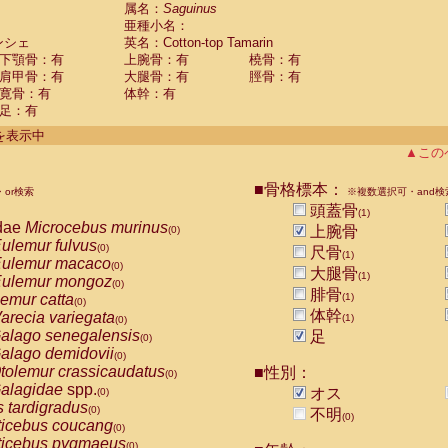
guinus midas
属名：
Saguinus
(0)
亜種小名：
guinus mystax
(0)
ンシェ
英名：Cotton-top Tamarin
uinus nigricollis
(0)
下顎骨：有
上腕骨：有
橈骨：有
guinus oedipus
(1)
肩甲骨：有
大腿骨：有
脛骨：有
uinus weddelli
(0)
寛骨：有
体幹：有
guinus
spp.
(0)
足：有
us trivirgatus
(0)
us albifrons
件を表示中
(0)
us apella
▲この
(0)
bus capucinus
(0)
us nigrivittatus
■骨格標本：
or検索
(0)
※複数選択可・and検
bus
spp.
頭蓋骨
(0)
(1)
miri boliviensis
dae
Microcebus murinus
(0)
上腕骨
(0)
miri sciureus
ulemur fulvus
(0)
(0)
尺骨
(1)
uatta caraya
ulemur macaco
(0)
(0)
大腿骨
(1)
uatta fusca
ulemur mongoz
(0)
(0)
腓骨
uatta seniculus
emur catta
(1)
(0)
(0)
uatta
spp.
体幹
arecia variegata
(0)
(1)
(0)
les belzebuth
alago senegalensis
足
(0)
(0)
les geoffroyi
alago demidovii
(0)
(0)
les paniscus
tolemur crassicaudatus
■性別：
(0)
(0)
les
spp.
alagidae
spp.
(0)
オス
(0)
othrix lagothricha
s tardigradus
(0)
(0)
不明
(0)
othrix lagothricha cana
ticebus coucang
(0)
(0)
Cacajao calvus rubicundus
ticebus pygmaeus
(0)
(0)