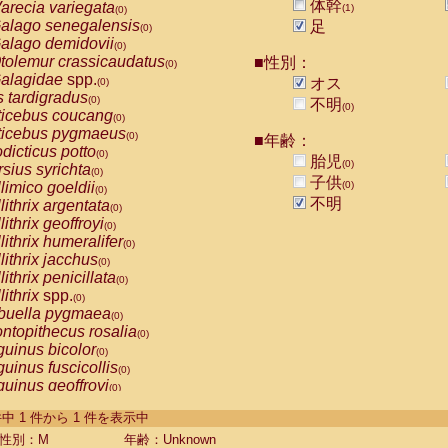
体幹
arecia variegata
(1)
(0)
alago senegalensis
足
(0)
alago demidovii
(0)
tolemur crassicaudatus
■性別：
(0)
alagidae
spp.
オス
(0)
s tardigradus
(0)
不明
(0)
ticebus coucang
(0)
ticebus pygmaeus
(0)
■年齢：
dicticus potto
(0)
胎児
(0)
rsius syrichta
(0)
子供
limico goeldii
(0)
(0)
不明
lithrix argentata
(0)
lithrix geoffroyi
(0)
lithrix humeralifer
(0)
lithrix jacchus
(0)
lithrix penicillata
(0)
lithrix
spp.
(0)
buella pygmaea
(0)
ntopithecus rosalia
(0)
uinus bicolor
(0)
uinus fuscicollis
(0)
uinus geoffroyi
(0)
uinus imperator
(0)
-1 件中 1 件から 1 件を表示中
uinus labiatus
(0)
guinus leucopus
性別：M
年齢：Unknown
(0)