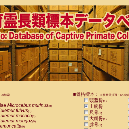
■骨格標本：
or検索
※複数選択可・and検
頭蓋骨
(1)
dae
Microcebus murinus
上腕骨
(0)
ulemur fulvus
(0)
尺骨
(1)
ulemur macaco
(0)
大腿骨
(1)
ulemur mongoz
(0)
腓骨
emur catta
(1)
(0)