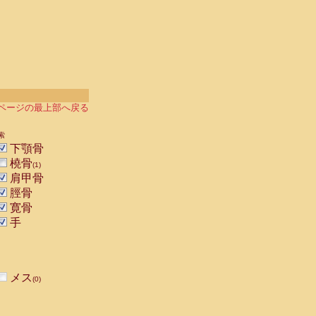
ページの最上部へ戻る
索
下顎骨
橈骨
(1)
肩甲骨
脛骨
寛骨
手
メス
(0)