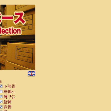
索
下顎骨
橈骨
(1)
肩甲骨
脛骨
寛骨