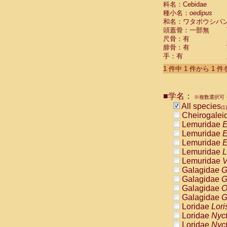
科名：Cebidae
Cebidae
Sa
種小名：
oedipus
Cebidae
Sa
和名：ワタボウシパ
Cebidae
Sag
頭蓋骨：一部無
Cebidae
Sa
尺骨：有
Cebidae
Sag
腓骨：有
Cebidae
Sa
手：有
Cebidae
Aot
Cebidae
Ceb
1 件中 1 件から 1 
Cebidae
Ceb
Cebidae
Ce
■学名：
Cebidae
Ceb
※複数選択可・
Cebidae
Ce
All species
(1)
Cebidae
Sai
Cheirogalei
Cebidae
Sai
Lemuridae
E
Atelidae
Alo
Lemuridae
E
Atelidae
Alo
Lemuridae
E
Atelidae
Alo
Lemuridae
L
Atelidae
Alo
Lemuridae
V
Atelidae
Ate
Galagidae
G
Atelidae
Ate
Galagidae
G
Atelidae
Ate
Galagidae
O
Atelidae
Ate
Galagidae
G
Atelidae
Lag
Loridae
Lori
Atelidae
Lag
Loridae
Nyc
Pitheciidae
Loridae
Nyc