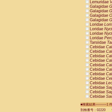
Lemuridae
V
Galagidae
G
Galagidae
G
Galagidae
O
Galagidae
G
Loridae
Lori
Loridae
Nyc
Loridae
Nyc
Loridae
Pero
Tarsiidae
Ta
Cebidae
Cal
Cebidae
Cal
Cebidae
Cal
Cebidae
Cal
Cebidae
Cal
Cebidae
Cal
Cebidae
Cal
Cebidae
Ce
Cebidae
Leo
Cebidae
Sag
Cebidae
Sag
Cebidae
Sag
Cebidae
Sag
■検索結果----------
Cebidae
Sag
Cebidae
Sa
剖検番号：02220