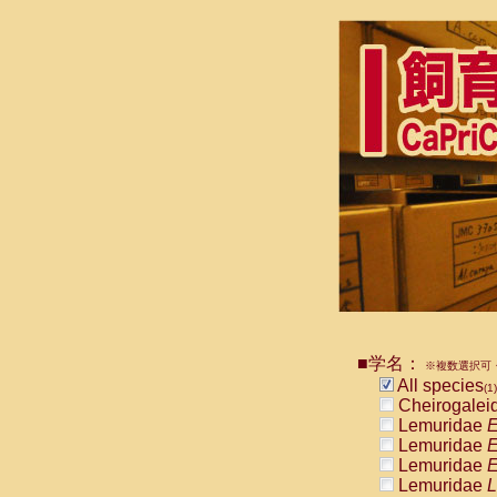
■学名：
※複数選択可・
All species
(1)
Cheirogalei
Lemuridae
E
Lemuridae
E
Lemuridae
E
Lemuridae
L