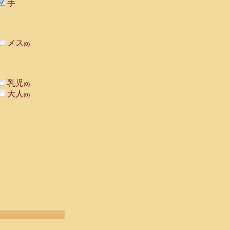
手
メス
(0)
乳児
(0)
大人
(0)