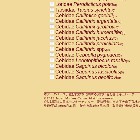
Pitheciidae
Callicebus cupreus
Loridae
Perodicticus potto
(0)
(0)
Pitheciidae
Callicebus donacophilus
Tarsiidae
Tarsius syrichta
(0
(0)
Pitheciidae
Callicebus moloch
Cebidae
Callimico goeldii
(0)
(0)
Pitheciidae
Callicebus torquatus
Cebidae
Callithrix argentata
(0)
(0)
Pitheciidae
Callicebus
spp.
Cebidae
Callithrix geoffroyi
(0)
(0)
Pitheciidae
Chiropotes satanas
Cebidae
Callithrix humeralifer
(0)
(0)
Pitheciidae
Pithecia monachus
Cebidae
Callithrix jacchus
(0)
(0)
Pitheciidae
Pithecia pithecia
Cebidae
Callithrix penicillata
(0)
(0)
Cercopithecidae
Cercocebus agilis
Cebidae
Callithrix
spp.
(0)
(0)
Cercopithecidae
Cercocebus galeritus
Cebidae
Cebuella pygmaea
(0)
Cercopithecidae
Cercocebus torquatu
Cebidae
Leontopithecus rosalia
(0)
Cercopithecidae
Cercocebus torquatus
Cebidae
Saguinus bicolor
(0)
Cercopithecidae
Cercocebus torquatu
Cebidae
Saguinus fuscicollis
(0)
Cercopithecidae
Cercocebus
hybrid
Cebidae
Saguinus geoffroyi
(0)
(0)
Cercopithecidae
Cercocebus
spp.
Cebidae
Saguinus imperator
(0)
(0)
Cercopithecidae
Lophocebus albigen
Cebidae
Saguinus labiatus
(0)
Cercopithecidae
Papio anubis
Cebidae
Saguinus leucopus
本データベース、並びに標本に関するお問い合わせはキュレーター・新宅勇太までお願い
(0)
(0)
© 2013 Japan Monkey Centre. All rights reserved.
Cercopithecidae
Papio cynocephalus
Cebidae
Saguinus midas
(
(0)
公益財団法人日本モンキーセンター 愛知県犬山市大字犬山字官林26番
Cercopithecidae
Papio hamadryas
Cebidae
Saguinus mystax
(0)
登録:平成19年5月31日 有効:令和4年5月30日 取扱責任者:綿貫宏
(0)
Cercopithecidae
Papio papio
Cebidae
Saguinus nigricollis
(0)
(0)
Cercopithecidae
Papio
spp.
Cebidae
Saguinus oedipus
(0)
(1)
Cercopithecidae
Mandrillus leucopha
Cebidae
Saguinus weddelli
(0)
Cercopithecidae
Mandrillus sphinx
Cebidae
Saguinus
spp.
(0)
(0)
Cercopithecidae
Theropithecus gelad
Cebidae
Aotus trivirgatus
(0)
Cercopithecidae
Macaca arctoides
Cebidae
Cebus albifrons
(0)
(0)