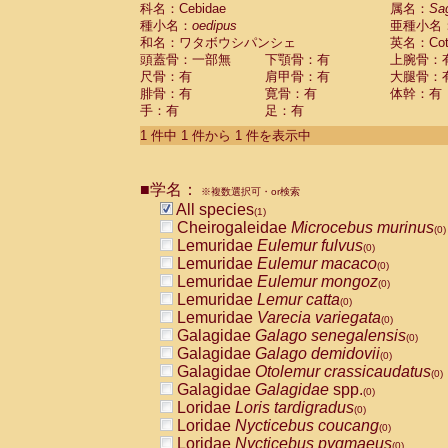
科名：Cebidae
Cebidae
Saguinus midas
属名：
Sa
(0)
種小名：
oedipus
亜種小名
Cebidae
Saguinus mystax
(0)
和名：ワタボウシパンシェ
英名：Cotto
Cebidae
Saguinus nigricollis
(0)
頭蓋骨：一部無
下顎骨：有
上腕骨：
Cebidae
Saguinus oedipus
(1)
尺骨：有
肩甲骨：有
大腿骨：
Cebidae
Saguinus weddelli
(0)
腓骨：有
寛骨：有
体幹：有
Cebidae
Saguinus
spp.
(0)
手：有
足：有
Cebidae
Aotus trivirgatus
(0)
Cebidae
Cebus albifrons
1 件中 1 件から 1 件を表示中
(0)
Cebidae
Cebus apella
(0)
Cebidae
Cebus capucinus
(0)
■学名：
Cebidae
Cebus nigrivittatus
※複数選択可・or検索
(0)
Cebidae
Cebus
spp.
All species
(0)
(1)
Cebidae
Saimiri boliviensis
Cheirogaleidae
Microcebus murinus
(0)
(0)
Cebidae
Saimiri sciureus
Lemuridae
Eulemur fulvus
(0)
(0)
Atelidae
Alouatta caraya
Lemuridae
Eulemur macaco
(0)
(0)
Atelidae
Alouatta fusca
Lemuridae
Eulemur mongoz
(0)
(0)
Atelidae
Alouatta seniculus
Lemuridae
Lemur catta
(0)
(0)
Atelidae
Alouatta
spp.
Lemuridae
Varecia variegata
(0)
(0)
Atelidae
Ateles belzebuth
Galagidae
Galago senegalensis
(0)
(0)
Atelidae
Ateles geoffroyi
Galagidae
Galago demidovii
(0)
(0)
Atelidae
Ateles paniscus
Galagidae
Otolemur crassicaudatus
(0)
(0)
Atelidae
Ateles
spp.
Galagidae
Galagidae
spp.
(0)
(0)
Atelidae
Lagothrix lagothricha
Loridae
Loris tardigradus
(0)
(0)
Atelidae
Lagothrix lagothricha cana
Loridae
Nycticebus coucang
(0)
(0)
Pitheciidae
Cacajao calvus rubicundu
Loridae
Nycticebus pygmaeus
(0)