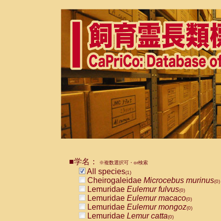
■学名：
※複数選択可・or検索
All species
(1)
Cheirogaleidae
Microcebus murinus
(0)
Lemuridae
Eulemur fulvus
(0)
Lemuridae
Eulemur macaco
(0)
Lemuridae
Eulemur mongoz
(0)
Lemuridae
Lemur catta
(0)