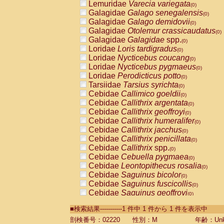
Lemuridae
Varecia variegata
(0)
Galagidae
Galago senegalensis
(0)
Galagidae
Galago demidovii
(0)
Galagidae
Otolemur crassicaudatus
(0)
Galagidae
Galagidae
spp.
(0)
Loridae
Loris tardigradus
(0)
Loridae
Nycticebus coucang
(0)
Loridae
Nycticebus pygmaeus
(0)
Loridae
Perodicticus potto
(0)
Tarsiidae
Tarsius syrichta
(0)
Cebidae
Callimico goeldii
(0)
Cebidae
Callithrix argentata
(0)
Cebidae
Callithrix geoffroyi
(0)
Cebidae
Callithrix humeralifer
(0)
Cebidae
Callithrix jacchus
(0)
Cebidae
Callithrix penicillata
(0)
Cebidae
Callithrix
spp.
(0)
Cebidae
Cebuella pygmaea
(0)
Cebidae
Leontopithecus rosalia
(0)
Cebidae
Saguinus bicolor
(0)
Cebidae
Saguinus fuscicollis
(0)
Cebidae
Saguinus geoffroyi
(0)
Cebidae
Saguinus imperator
(0)
■検索結果-----------1 件中 1 件から 1 件を表示中
Cebidae
Saguinus labiatus
(0)
Cebidae
Saguinus leucopus
剖検番号：02220
性別：M
年齢：Unk
(0)