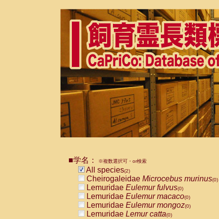
■学名：
※複数選択可・or検索
All species
(2)
Cheirogaleidae
Microcebus murinus
(0)
Lemuridae
Eulemur fulvus
(0)
Lemuridae
Eulemur macaco
(0)
Lemuridae
Eulemur mongoz
(0)
Lemuridae
Lemur catta
(0)