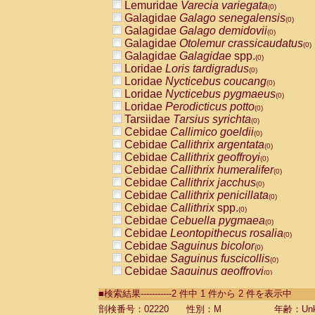
Lemuridae
Varecia variegata
(0)
Galagidae
Galago senegalensis
(0)
Galagidae
Galago demidovii
(0)
Galagidae
Otolemur crassicaudatus
(0)
Galagidae
Galagidae
spp.
(0)
Loridae
Loris tardigradus
(0)
Loridae
Nycticebus coucang
(0)
Loridae
Nycticebus pygmaeus
(0)
Loridae
Perodicticus potto
(0)
Tarsiidae
Tarsius syrichta
(0)
Cebidae
Callimico goeldii
(0)
Cebidae
Callithrix argentata
(0)
Cebidae
Callithrix geoffroyi
(0)
Cebidae
Callithrix humeralifer
(0)
Cebidae
Callithrix jacchus
(0)
Cebidae
Callithrix penicillata
(0)
Cebidae
Callithrix
spp.
(0)
Cebidae
Cebuella pygmaea
(0)
Cebidae
Leontopithecus rosalia
(0)
Cebidae
Saguinus bicolor
(0)
Cebidae
Saguinus fuscicollis
(0)
Cebidae
Saguinus geoffroyi
(0)
Cebidae
Saguinus imperator
(0)
■検索結果-----------2 件中 1 件から 2 件を表示中
Cebidae
Saguinus labiatus
(0)
Cebidae
Saguinus leucopus
剖検番号：02220
性別：M
年齢：Unk
(0)