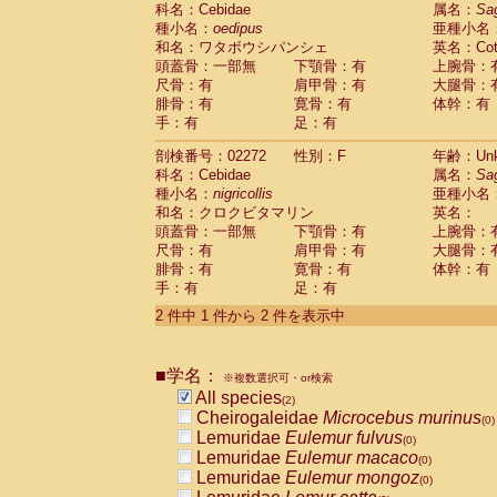
科名：Cebidae
Cebidae
Saguinus midas
属名：
Sa
(0)
種小名：
oedipus
亜種小名
Cebidae
Saguinus mystax
(0)
和名：ワタボウシパンシェ
英名：Cotto
Cebidae
Saguinus nigricollis
(1)
頭蓋骨：一部無
下顎骨：有
上腕骨：
Cebidae
Saguinus oedipus
(1)
尺骨：有
肩甲骨：有
大腿骨：
Cebidae
Saguinus weddelli
(0)
腓骨：有
寛骨：有
体幹：有
Cebidae
Saguinus
spp.
(0)
手：有
足：有
Cebidae
Aotus trivirgatus
(0)
Cebidae
Cebus albifrons
(0)
剖検番号：02272
性別：F
年齢：Unk
Cebidae
Cebus apella
科名：Cebidae
(0)
属名：
Sa
Cebidae
Cebus capucinus
種小名：
nigricollis
亜種小名
(0)
Cebidae
Cebus nigrivittatus
和名：クロクビタマリン
英名：
(0)
Cebidae
Cebus
spp.
頭蓋骨：一部無
下顎骨：有
上腕骨：
(0)
Cebidae
Saimiri boliviensis
尺骨：有
肩甲骨：有
大腿骨：
(0)
腓骨：有
Cebidae
Saimiri sciureus
寛骨：有
体幹：有
(0)
手：有
足：有
Atelidae
Alouatta caraya
(0)
Atelidae
Alouatta fusca
(0)
2 件中 1 件から 2 件を表示中
Atelidae
Alouatta seniculus
(0)
Atelidae
Alouatta
spp.
(0)
Atelidae
Ateles belzebuth
■学名：
(0)
※複数選択可・or検索
Atelidae
Ateles geoffroyi
(0)
All species
(2)
Atelidae
Ateles paniscus
(0)
Cheirogaleidae
Microcebus murinus
(0)
Atelidae
Ateles
spp.
(0)
Lemuridae
Eulemur fulvus
(0)
Atelidae
Lagothrix lagothricha
(0)
Lemuridae
Eulemur macaco
(0)
Atelidae
Lagothrix lagothricha cana
(0)
Lemuridae
Eulemur mongoz
(0)
Pitheciidae
Cacajao calvus rubicundu