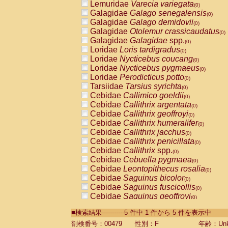
Lemuridae
Varecia variegata
(0)
Galagidae
Galago senegalensis
(0)
Galagidae
Galago demidovii
(0)
Galagidae
Otolemur crassicaudatus
(0)
Galagidae
Galagidae
spp.
(0)
Loridae
Loris tardigradus
(0)
Loridae
Nycticebus coucang
(0)
Loridae
Nycticebus pygmaeus
(0)
Loridae
Perodicticus potto
(0)
Tarsiidae
Tarsius syrichta
(0)
Cebidae
Callimico goeldii
(0)
Cebidae
Callithrix argentata
(0)
Cebidae
Callithrix geoffroyi
(0)
Cebidae
Callithrix humeralifer
(0)
Cebidae
Callithrix jacchus
(0)
Cebidae
Callithrix penicillata
(0)
Cebidae
Callithrix
spp.
(0)
Cebidae
Cebuella pygmaea
(0)
Cebidae
Leontopithecus rosalia
(0)
Cebidae
Saguinus bicolor
(0)
Cebidae
Saguinus fuscicollis
(0)
Cebidae
Saguinus geoffroyi
(0)
Cebidae
Saguinus imperator
(0)
■検索結果-----------5 件中 1 件から 5 件を表示中
Cebidae
Saguinus labiatus
(0)
Cebidae
Saguinus leucopus
剖検番号：00479
性別：F
年齢：Unk
(0)