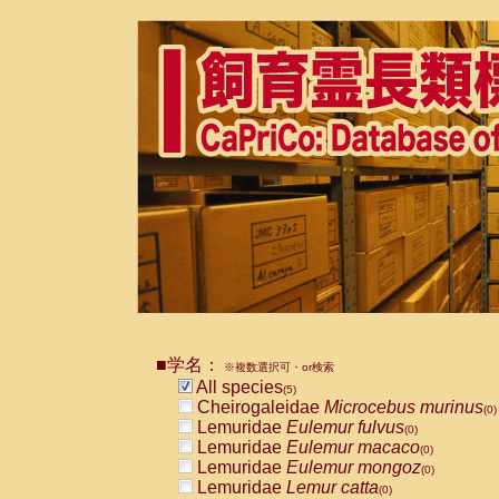
■学名：
※複数選択可・or検索
All species
(5)
Cheirogaleidae
Microcebus murinus
(0)
Lemuridae
Eulemur fulvus
(0)
Lemuridae
Eulemur macaco
(0)
Lemuridae
Eulemur mongoz
(0)
Lemuridae
Lemur catta
(0)