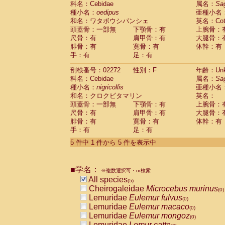
科名：Cebidae
属名：
Sa
Pitheciidae
Callicebus cupreus
(0)
種小名：
oedipus
亜種小名
Pitheciidae
Callicebus donacophilus
(0
和名：ワタボウシパンシェ
英名：Cotto
Pitheciidae
Callicebus moloch
(0)
頭蓋骨：一部無
下顎骨：有
上腕骨：
Pitheciidae
Callicebus torquatus
(0)
尺骨：有
肩甲骨：有
大腿骨：
Pitheciidae
Callicebus
spp.
(0)
腓骨：有
寛骨：有
体幹：有
Pitheciidae
Chiropotes satanas
(0)
手：有
足：有
Pitheciidae
Pithecia monachus
(0)
Pitheciidae
Pithecia pithecia
剖検番号：02272
性別：F
年齢：Unk
(0)
Cercopithecidae
Cercocebus agilis
科名：Cebidae
属名：
Sa
(0)
Cercopithecidae
Cercocebus galeritus
種小名：
nigricollis
亜種小名
和名：クロクビタマリン
Cercopithecidae
Cercocebus torquatu
英名：
頭蓋骨：一部無
下顎骨：有
上腕骨：
Cercopithecidae
Cercocebus torquatus
尺骨：有
肩甲骨：有
大腿骨：
Cercopithecidae
Cercocebus torquatu
腓骨：有
寛骨：有
体幹：有
Cercopithecidae
Cercocebus
hybrid
(0)
手：有
足：有
Cercopithecidae
Cercocebus
spp.
(0)
Cercopithecidae
Lophocebus albigen
5 件中 1 件から 5 件を表示中
Cercopithecidae
Papio anubis
(0)
Cercopithecidae
Papio cynocephalus
(
Cercopithecidae
Papio hamadryas
■学名：
(0)
※複数選択可・or検索
Cercopithecidae
Papio papio
All species
(0)
(5)
Cercopithecidae
Papio
spp.
Cheirogaleidae
Microcebus murinus
(0)
(0)
Cercopithecidae
Mandrillus leucopha
Lemuridae
Eulemur fulvus
(0)
Cercopithecidae
Mandrillus sphinx
Lemuridae
Eulemur macaco
(0)
(0)
Cercopithecidae
Theropithecus gelad
Lemuridae
Eulemur mongoz
(0)
Cercopithecidae
Macaca arctoides
Lemuridae
Lemur catta
(0)