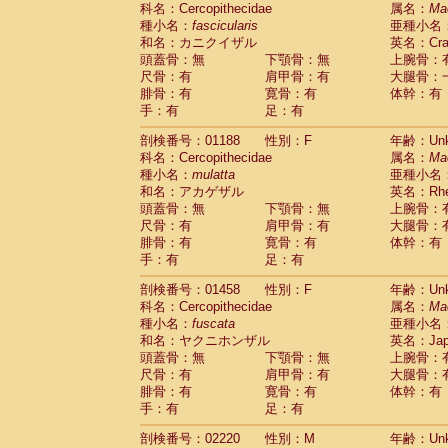
科名：Cercopithecidae
Cebidae
Saguinus midas
属名：
Ma
(0)
種小名：
fascicularis
亜種小名
Cebidae
Saguinus mystax
(0)
和名：カニクイザル
英名：Crab
Cebidae
Saguinus nigricollis
(1)
頭蓋骨：無
下顎骨：無
上腕骨：
Cebidae
Saguinus oedipus
(1)
尺骨：有
肩甲骨：有
大腿骨：
Cebidae
Saguinus weddelli
(0)
腓骨：有
寛骨：有
体幹：有
Cebidae
Saguinus
spp.
(0)
手：有
足：有
Cebidae
Aotus trivirgatus
(0)
Cebidae
Cebus albifrons
(0)
剖検番号：01188
性別：F
年齢：Unk
Cebidae
Cebus apella
科名：Cercopithecidae
(0)
属名：
Ma
Cebidae
Cebus capucinus
種小名：
mulatta
亜種小名
(0)
Cebidae
Cebus nigrivittatus
和名：アカゲザル
英名：Rhes
(0)
Cebidae
Cebus
spp.
頭蓋骨：無
下顎骨：無
上腕骨：
(0)
Cebidae
Saimiri boliviensis
尺骨：有
肩甲骨：有
大腿骨：
(0)
腓骨：有
Cebidae
Saimiri sciureus
寛骨：有
体幹：有
(0)
手：有
足：有
Atelidae
Alouatta caraya
(0)
Atelidae
Alouatta fusca
(0)
剖検番号：01458
性別：F
年齢：Unk
Atelidae
Alouatta seniculus
(0)
科名：Cercopithecidae
属名：
Ma
Atelidae
Alouatta
spp.
(0)
種小名：
fuscata
亜種小名
Atelidae
Ateles belzebuth
(0)
和名：ヤクニホンザル
英名：Japa
Atelidae
Ateles geoffroyi
(0)
頭蓋骨：無
下顎骨：無
上腕骨：
Atelidae
Ateles paniscus
(0)
尺骨：有
肩甲骨：有
大腿骨：
Atelidae
Ateles
spp.
腓骨：有
寛骨：有
(0)
体幹：有
Atelidae
Lagothrix lagothricha
手：有
足：有
(0)
Atelidae
Lagothrix lagothricha cana
(0)
剖検番号：02220
性別：M
年齢：Unk
Pitheciidae
Cacajao calvus rubicundu