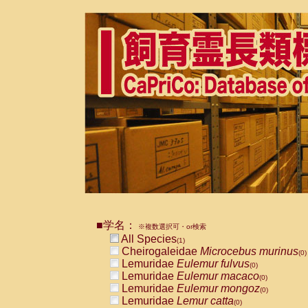
■学名：
※複数選択可・or検索
All Species
(1)
Cheirogaleidae
Microcebus murinus
(0)
Lemuridae
Eulemur fulvus
(0)
Lemuridae
Eulemur macaco
(0)
Lemuridae
Eulemur mongoz
(0)
Lemuridae
Lemur catta
(0)