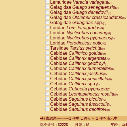
Lemuridae
Varecia variegata
(0)
Galagidae
Galago senegalensis
(0)
Galagidae
Galago demidovii
(0)
Galagidae
Otolemur crassicaudatus
(0)
Galagidae
Galagidae
spp.
(0)
Loridae
Loris tardigradus
(0)
Loridae
Nycticebus coucang
(0)
Loridae
Nycticebus pygmaeus
(0)
Loridae
Perodicticus potto
(0)
Tarsiidae
Tarsius syrichta
(0)
Cebidae
Callimico goeldii
(0)
Cebidae
Callithrix argentata
(0)
Cebidae
Callithrix geoffroyi
(0)
Cebidae
Callithrix humeralifer
(0)
Cebidae
Callithrix jacchus
(0)
Cebidae
Callithrix penicillata
(0)
Cebidae
Callithrix
spp.
(0)
Cebidae
Cebuella pygmaea
(0)
Cebidae
Leontopithecus rosalia
(0)
Cebidae
Saguinus bicolor
(0)
Cebidae
Saguinus fuscicollis
(0)
Cebidae
Saguinus geoffroyi
(0)
Cebidae
Saguinus imperator
(0)
■検索結果-----------1 件中 1 件から 1 件を表示中
Cebidae
Saguinus labiatus
(0)
Cebidae
Saguinus leucopus
剖検番号：02220
性別：M
年齢：Unk
(0)