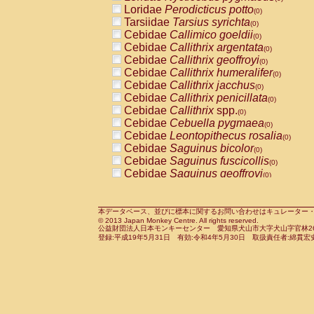
Pitheciidae
Callicebus cupreus
Loridae
Perodicticus potto
(0)
(0)
Pitheciidae
Callicebus donacophilus
Tarsiidae
Tarsius syrichta
(0
(0)
Pitheciidae
Callicebus moloch
Cebidae
Callimico goeldii
(0)
(0)
Pitheciidae
Callicebus torquatus
Cebidae
Callithrix argentata
(0)
(0)
Pitheciidae
Callicebus
spp.
Cebidae
Callithrix geoffroyi
(0)
(0)
Pitheciidae
Chiropotes satanas
Cebidae
Callithrix humeralifer
(0)
(0)
Pitheciidae
Pithecia monachus
Cebidae
Callithrix jacchus
(0)
(0)
Pitheciidae
Pithecia pithecia
Cebidae
Callithrix penicillata
(0)
(0)
Cercopithecidae
Cercocebus agilis
Cebidae
Callithrix
spp.
(0)
(0)
Cercopithecidae
Cercocebus galeritus
Cebidae
Cebuella pygmaea
(0)
Cercopithecidae
Cercocebus torquatu
Cebidae
Leontopithecus rosalia
(0)
Cercopithecidae
Cercocebus torquatus
Cebidae
Saguinus bicolor
(0)
Cercopithecidae
Cercocebus torquatu
Cebidae
Saguinus fuscicollis
(0)
Cercopithecidae
Cercocebus
hybrid
Cebidae
Saguinus geoffroyi
(0)
(0)
Cercopithecidae
Cercocebus
spp.
Cebidae
Saguinus imperator
(0)
(0)
Cercopithecidae
Lophocebus albigen
Cebidae
Saguinus labiatus
(0)
Cercopithecidae
Papio anubis
Cebidae
Saguinus leucopus
本データベース、並びに標本に関するお問い合わせはキュレーター・新宅勇太までお願い
(0)
(0)
© 2013 Japan Monkey Centre. All rights reserved.
Cercopithecidae
Papio cynocephalus
Cebidae
Saguinus midas
(
(0)
公益財団法人日本モンキーセンター 愛知県犬山市大字犬山字官林26番
Cercopithecidae
Papio hamadryas
Cebidae
Saguinus mystax
(0)
登録:平成19年5月31日 有効:令和4年5月30日 取扱責任者:綿貫宏
(0)
Cercopithecidae
Papio papio
Cebidae
Saguinus nigricollis
(0)
(0)
Cercopithecidae
Papio
spp.
Cebidae
Saguinus oedipus
(0)
(1)
Cercopithecidae
Mandrillus leucopha
Cebidae
Saguinus weddelli
(0)
Cercopithecidae
Mandrillus sphinx
Cebidae
Saguinus
spp.
(0)
(0)
Cercopithecidae
Theropithecus gelad
Cebidae
Aotus trivirgatus
(0)
Cercopithecidae
Macaca arctoides
Cebidae
Cebus albifrons
(0)
(0)