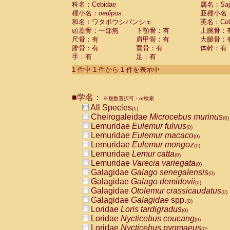
科名：Cebidae
Cebidae
Saguinus midas
属名：
Sa
(0)
種小名：
oedipus
亜種小名
Cebidae
Saguinus mystax
(0)
和名：ワタボウシパンシェ
英名：Cotto
Cebidae
Saguinus nigricollis
(0)
頭蓋骨：一部無
下顎骨：有
上腕骨：
Cebidae
Saguinus oedipus
(1)
尺骨：有
肩甲骨：有
大腿骨：
Cebidae
Saguinus weddelli
(0)
腓骨：有
寛骨：有
体幹：有
Cebidae
Saguinus
spp.
(0)
手：有
足：有
Cebidae
Aotus trivirgatus
(0)
Cebidae
Cebus albifrons
1 件中 1 件から 1 件を表示中
(0)
Cebidae
Cebus apella
(0)
Cebidae
Cebus capucinus
(0)
■学名：
Cebidae
Cebus nigrivittatus
※複数選択可・or検索
(0)
Cebidae
Cebus
spp.
All Species
(0)
(1)
Cebidae
Saimiri boliviensis
Cheirogaleidae
Microcebus murinus
(0)
(0)
Cebidae
Saimiri sciureus
Lemuridae
Eulemur fulvus
(0)
(0)
Atelidae
Alouatta caraya
Lemuridae
Eulemur macaco
(0)
(0)
Atelidae
Alouatta fusca
Lemuridae
Eulemur mongoz
(0)
(0)
Atelidae
Alouatta seniculus
Lemuridae
Lemur catta
(0)
(0)
Atelidae
Alouatta
spp.
Lemuridae
Varecia variegata
(0)
(0)
Atelidae
Ateles belzebuth
Galagidae
Galago senegalensis
(0)
(0)
Atelidae
Ateles geoffroyi
Galagidae
Galago demidovii
(0)
(0)
Atelidae
Ateles paniscus
Galagidae
Otolemur crassicaudatus
(0)
(0)
Atelidae
Ateles
spp.
Galagidae
Galagidae
spp.
(0)
(0)
Atelidae
Lagothrix lagothricha
Loridae
Loris tardigradus
(0)
(0)
Atelidae
Lagothrix lagothricha cana
Loridae
Nycticebus coucang
(0)
(0)
Pitheciidae
Cacajao calvus rubicundu
Loridae
Nycticebus pygmaeus
(0)