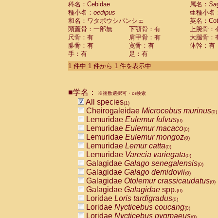
科名：Cebidae
Cebidae
Saguinus midas
属名：
Sa
(0)
種小名：
oedipus
亜種小名
Cebidae
Saguinus mystax
(0)
和名：ワタボウシパンシェ
英名：Cotto
Cebidae
Saguinus nigricollis
(0)
頭蓋骨：一部無
下顎骨：有
上腕骨：
Cebidae
Saguinus oedipus
(1)
尺骨：有
肩甲骨：有
大腿骨：
Cebidae
Saguinus weddelli
(0)
腓骨：有
寛骨：有
体幹：有
Cebidae
Saguinus
spp.
(0)
手：有
足：有
Cebidae
Aotus trivirgatus
(0)
Cebidae
Cebus albifrons
1 件中 1 件から 1 件を表示中
(0)
Cebidae
Cebus apella
(0)
Cebidae
Cebus capucinus
(0)
■学名：
Cebidae
Cebus nigrivittatus
※複数選択可・or検索
(0)
Cebidae
Cebus
spp.
All species
(0)
(1)
Cebidae
Saimiri boliviensis
Cheirogaleidae
Microcebus murinus
(0)
(0)
Cebidae
Saimiri sciureus
Lemuridae
Eulemur fulvus
(0)
(0)
Atelidae
Alouatta caraya
Lemuridae
Eulemur macaco
(0)
(0)
Atelidae
Alouatta fusca
Lemuridae
Eulemur mongoz
(0)
(0)
Atelidae
Alouatta seniculus
Lemuridae
Lemur catta
(0)
(0)
Atelidae
Alouatta
spp.
Lemuridae
Varecia variegata
(0)
(0)
Atelidae
Ateles belzebuth
Galagidae
Galago senegalensis
(0)
(0)
Atelidae
Ateles geoffroyi
Galagidae
Galago demidovii
(0)
(0)
Atelidae
Ateles paniscus
Galagidae
Otolemur crassicaudatus
(0)
(0)
Atelidae
Ateles
spp.
Galagidae
Galagidae
spp.
(0)
(0)
Atelidae
Lagothrix lagothricha
Loridae
Loris tardigradus
(0)
(0)
Atelidae
Lagothrix lagothricha cana
Loridae
Nycticebus coucang
(0)
(0)
Pitheciidae
Cacajao calvus rubicundu
Loridae
Nycticebus pygmaeus
(0)