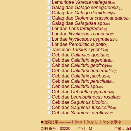
Lemuridae
Varecia variegata
(0)
Galagidae
Galago senegalensis
(0)
Galagidae
Galago demidovii
(0)
Galagidae
Otolemur crassicaudatus
(0)
Galagidae
Galagidae
spp.
(0)
Loridae
Loris tardigradus
(0)
Loridae
Nycticebus coucang
(0)
Loridae
Nycticebus pygmaeus
(0)
Loridae
Perodicticus potto
(0)
Tarsiidae
Tarsius syrichta
(0)
Cebidae
Callimico goeldii
(0)
Cebidae
Callithrix argentata
(0)
Cebidae
Callithrix geoffroyi
(0)
Cebidae
Callithrix humeralifer
(0)
Cebidae
Callithrix jacchus
(0)
Cebidae
Callithrix penicillata
(0)
Cebidae
Callithrix
spp.
(0)
Cebidae
Cebuella pygmaea
(0)
Cebidae
Leontopithecus rosalia
(0)
Cebidae
Saguinus bicolor
(0)
Cebidae
Saguinus fuscicollis
(0)
Cebidae
Saguinus geoffroyi
(0)
Cebidae
Saguinus imperator
(0)
■検索結果-----------1 件中 1 件から 1 件を表示中
Cebidae
Saguinus labiatus
(0)
Cebidae
Saguinus leucopus
剖検番号：02220
性別：M
年齢：Unk
(0)