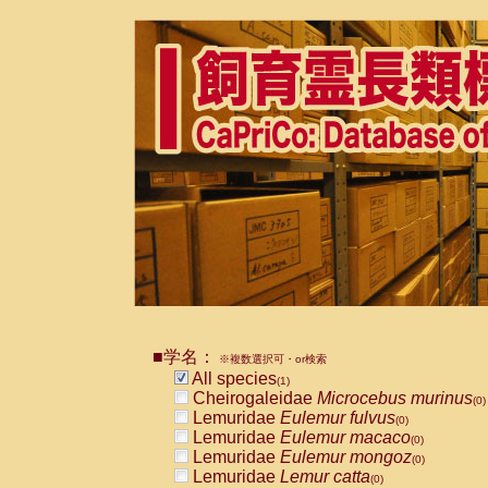
■学名：
※複数選択可・or検索
All species
(1)
Cheirogaleidae
Microcebus murinus
(0)
Lemuridae
Eulemur fulvus
(0)
Lemuridae
Eulemur macaco
(0)
Lemuridae
Eulemur mongoz
(0)
Lemuridae
Lemur catta
(0)