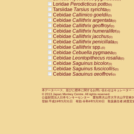
Pitheciidae
Callicebus cupreus
Loridae
Perodicticus potto
(0)
(0)
Pitheciidae
Callicebus donacophilus
Tarsiidae
Tarsius syrichta
(0
(0)
Pitheciidae
Callicebus moloch
Cebidae
Callimico goeldii
(0)
(0)
Pitheciidae
Callicebus torquatus
Cebidae
Callithrix argentata
(0)
(0)
Pitheciidae
Callicebus
spp.
Cebidae
Callithrix geoffroyi
(0)
(0)
Pitheciidae
Chiropotes satanas
Cebidae
Callithrix humeralifer
(0)
(0)
Pitheciidae
Pithecia monachus
Cebidae
Callithrix jacchus
(0)
(0)
Pitheciidae
Pithecia pithecia
Cebidae
Callithrix penicillata
(0)
(0)
Cercopithecidae
Cercocebus agilis
Cebidae
Callithrix
spp.
(0)
(0)
Cercopithecidae
Cercocebus galeritus
Cebidae
Cebuella pygmaea
(0)
Cercopithecidae
Cercocebus torquatu
Cebidae
Leontopithecus rosalia
(0)
Cercopithecidae
Cercocebus torquatus
Cebidae
Saguinus bicolor
(0)
Cercopithecidae
Cercocebus torquatu
Cebidae
Saguinus fuscicollis
(0)
Cercopithecidae
Cercocebus
hybrid
Cebidae
Saguinus geoffroyi
(0)
(0)
Cercopithecidae
Cercocebus
spp.
Cebidae
Saguinus imperator
(0)
(0)
Cercopithecidae
Lophocebus albigen
Cebidae
Saguinus labiatus
(0)
Cercopithecidae
Papio anubis
Cebidae
Saguinus leucopus
本データベース、並びに標本に関するお問い合わせはキュレーター・新宅勇太までお願い
(0)
(0)
© 2013 Japan Monkey Centre. All rights reserved.
Cercopithecidae
Papio cynocephalus
Cebidae
Saguinus midas
(
(0)
公益財団法人日本モンキーセンター 愛知県犬山市大字犬山字官林26番
Cercopithecidae
Papio hamadryas
Cebidae
Saguinus mystax
(0)
登録:平成19年5月31日 有効:令和4年5月30日 取扱責任者:綿貫宏
(0)
Cercopithecidae
Papio papio
Cebidae
Saguinus nigricollis
(0)
(0)
Cercopithecidae
Papio
spp.
Cebidae
Saguinus oedipus
(0)
(1)
Cercopithecidae
Mandrillus leucopha
Cebidae
Saguinus weddelli
(0)
Cercopithecidae
Mandrillus sphinx
Cebidae
Saguinus
spp.
(0)
(0)
Cercopithecidae
Theropithecus gelad
Cebidae
Aotus trivirgatus
(0)
Cercopithecidae
Macaca arctoides
Cebidae
Cebus albifrons
(0)
(0)