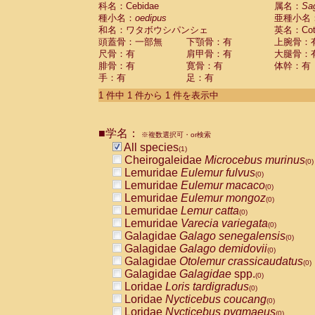
科名：Cebidae
Cebidae
Saguinus midas
属名：
Sa
(0)
種小名：
oedipus
亜種小名
Cebidae
Saguinus mystax
(0)
和名：ワタボウシパンシェ
英名：Cotto
Cebidae
Saguinus nigricollis
(0)
頭蓋骨：一部無
下顎骨：有
上腕骨：
Cebidae
Saguinus oedipus
(1)
尺骨：有
肩甲骨：有
大腿骨：
Cebidae
Saguinus weddelli
(0)
腓骨：有
寛骨：有
体幹：有
Cebidae
Saguinus
spp.
(0)
手：有
足：有
Cebidae
Aotus trivirgatus
(0)
Cebidae
Cebus albifrons
1 件中 1 件から 1 件を表示中
(0)
Cebidae
Cebus apella
(0)
Cebidae
Cebus capucinus
(0)
■学名：
Cebidae
Cebus nigrivittatus
※複数選択可・or検索
(0)
Cebidae
Cebus
spp.
All species
(0)
(1)
Cebidae
Saimiri boliviensis
Cheirogaleidae
Microcebus murinus
(0)
(0)
Cebidae
Saimiri sciureus
Lemuridae
Eulemur fulvus
(0)
(0)
Atelidae
Alouatta caraya
Lemuridae
Eulemur macaco
(0)
(0)
Atelidae
Alouatta fusca
Lemuridae
Eulemur mongoz
(0)
(0)
Atelidae
Alouatta seniculus
Lemuridae
Lemur catta
(0)
(0)
Atelidae
Alouatta
spp.
Lemuridae
Varecia variegata
(0)
(0)
Atelidae
Ateles belzebuth
Galagidae
Galago senegalensis
(0)
(0)
Atelidae
Ateles geoffroyi
Galagidae
Galago demidovii
(0)
(0)
Atelidae
Ateles paniscus
Galagidae
Otolemur crassicaudatus
(0)
(0)
Atelidae
Ateles
spp.
Galagidae
Galagidae
spp.
(0)
(0)
Atelidae
Lagothrix lagothricha
Loridae
Loris tardigradus
(0)
(0)
Atelidae
Lagothrix lagothricha cana
Loridae
Nycticebus coucang
(0)
(0)
Pitheciidae
Cacajao calvus rubicundu
Loridae
Nycticebus pygmaeus
(0)