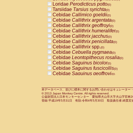
Pitheciidae
Callicebus cupreus
Loridae
Perodicticus potto
(0)
(0)
Pitheciidae
Callicebus donacophilus
Tarsiidae
Tarsius syrichta
(0
(0)
Pitheciidae
Callicebus moloch
Cebidae
Callimico goeldii
(0)
(0)
Pitheciidae
Callicebus torquatus
Cebidae
Callithrix argentata
(0)
(0)
Pitheciidae
Callicebus
spp.
Cebidae
Callithrix geoffroyi
(0)
(0)
Pitheciidae
Chiropotes satanas
Cebidae
Callithrix humeralifer
(0)
(0)
Pitheciidae
Pithecia monachus
Cebidae
Callithrix jacchus
(0)
(0)
Pitheciidae
Pithecia pithecia
Cebidae
Callithrix penicillata
(0)
(0)
Cercopithecidae
Cercocebus agilis
Cebidae
Callithrix
spp.
(0)
(0)
Cercopithecidae
Cercocebus galeritus
Cebidae
Cebuella pygmaea
(0)
Cercopithecidae
Cercocebus torquatu
Cebidae
Leontopithecus rosalia
(0)
Cercopithecidae
Cercocebus torquatus
Cebidae
Saguinus bicolor
(0)
Cercopithecidae
Cercocebus torquatu
Cebidae
Saguinus fuscicollis
(0)
Cercopithecidae
Cercocebus
hybrid
Cebidae
Saguinus geoffroyi
(0)
(0)
Cercopithecidae
Cercocebus
spp.
Cebidae
Saguinus imperator
(0)
(0)
Cercopithecidae
Lophocebus albigen
Cebidae
Saguinus labiatus
(0)
Cercopithecidae
Papio anubis
Cebidae
Saguinus leucopus
本データベース、並びに標本に関するお問い合わせはキュレーター・新宅勇太までお願い
(0)
(0)
© 2013 Japan Monkey Centre. All rights reserved.
Cercopithecidae
Papio cynocephalus
Cebidae
Saguinus midas
(
(0)
公益財団法人日本モンキーセンター 愛知県犬山市大字犬山字官林26番
Cercopithecidae
Papio hamadryas
Cebidae
Saguinus mystax
(0)
登録:平成19年5月31日 有効:令和4年5月30日 取扱責任者:綿貫宏
(0)
Cercopithecidae
Papio papio
Cebidae
Saguinus nigricollis
(0)
(0)
Cercopithecidae
Papio
spp.
Cebidae
Saguinus oedipus
(0)
(1)
Cercopithecidae
Mandrillus leucopha
Cebidae
Saguinus weddelli
(0)
Cercopithecidae
Mandrillus sphinx
Cebidae
Saguinus
spp.
(0)
(0)
Cercopithecidae
Theropithecus gelad
Cebidae
Aotus trivirgatus
(0)
Cercopithecidae
Macaca arctoides
Cebidae
Cebus albifrons
(0)
(0)