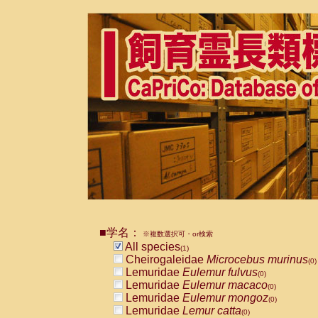
■学名：
※複数選択可・or検索
All species
(1)
Cheirogaleidae
Microcebus murinus
(0)
Lemuridae
Eulemur fulvus
(0)
Lemuridae
Eulemur macaco
(0)
Lemuridae
Eulemur mongoz
(0)
Lemuridae
Lemur catta
(0)