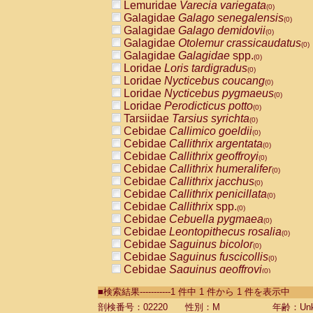
Lemuridae
Varecia variegata
(0)
Galagidae
Galago senegalensis
(0)
Galagidae
Galago demidovii
(0)
Galagidae
Otolemur crassicaudatus
(0)
Galagidae
Galagidae
spp.
(0)
Loridae
Loris tardigradus
(0)
Loridae
Nycticebus coucang
(0)
Loridae
Nycticebus pygmaeus
(0)
Loridae
Perodicticus potto
(0)
Tarsiidae
Tarsius syrichta
(0)
Cebidae
Callimico goeldii
(0)
Cebidae
Callithrix argentata
(0)
Cebidae
Callithrix geoffroyi
(0)
Cebidae
Callithrix humeralifer
(0)
Cebidae
Callithrix jacchus
(0)
Cebidae
Callithrix penicillata
(0)
Cebidae
Callithrix
spp.
(0)
Cebidae
Cebuella pygmaea
(0)
Cebidae
Leontopithecus rosalia
(0)
Cebidae
Saguinus bicolor
(0)
Cebidae
Saguinus fuscicollis
(0)
Cebidae
Saguinus geoffroyi
(0)
Cebidae
Saguinus imperator
(0)
■検索結果-----------1 件中 1 件から 1 件を表示中
Cebidae
Saguinus labiatus
(0)
Cebidae
Saguinus leucopus
剖検番号：02220
性別：M
年齢：Unk
(0)