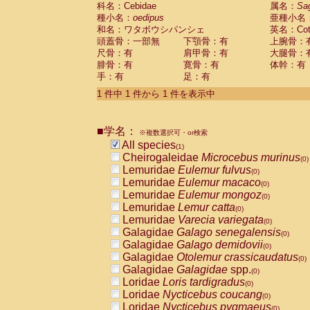
科名：Cebidae
Cebidae
Saguinus midas
属名：
Sa
(0)
種小名：
oedipus
亜種小名
Cebidae
Saguinus mystax
(0)
和名：ワタボウシパンシェ
英名：Cotto
Cebidae
Saguinus nigricollis
(0)
頭蓋骨：一部無
下顎骨：有
上腕骨：
Cebidae
Saguinus oedipus
(1)
尺骨：有
肩甲骨：有
大腿骨：
Cebidae
Saguinus weddelli
(0)
腓骨：有
寛骨：有
体幹：有
Cebidae
Saguinus
spp.
(0)
手：有
足：有
Cebidae
Aotus trivirgatus
(0)
Cebidae
Cebus albifrons
1 件中 1 件から 1 件を表示中
(0)
Cebidae
Cebus apella
(0)
Cebidae
Cebus capucinus
(0)
■学名：
Cebidae
Cebus nigrivittatus
※複数選択可・or検索
(0)
Cebidae
Cebus
spp.
All species
(0)
(1)
Cebidae
Saimiri boliviensis
Cheirogaleidae
Microcebus murinus
(0)
(0)
Cebidae
Saimiri sciureus
Lemuridae
Eulemur fulvus
(0)
(0)
Atelidae
Alouatta caraya
Lemuridae
Eulemur macaco
(0)
(0)
Atelidae
Alouatta fusca
Lemuridae
Eulemur mongoz
(0)
(0)
Atelidae
Alouatta seniculus
Lemuridae
Lemur catta
(0)
(0)
Atelidae
Alouatta
spp.
Lemuridae
Varecia variegata
(0)
(0)
Atelidae
Ateles belzebuth
Galagidae
Galago senegalensis
(0)
(0)
Atelidae
Ateles geoffroyi
Galagidae
Galago demidovii
(0)
(0)
Atelidae
Ateles paniscus
Galagidae
Otolemur crassicaudatus
(0)
(0)
Atelidae
Ateles
spp.
Galagidae
Galagidae
spp.
(0)
(0)
Atelidae
Lagothrix lagothricha
Loridae
Loris tardigradus
(0)
(0)
Atelidae
Lagothrix lagothricha cana
Loridae
Nycticebus coucang
(0)
(0)
Pitheciidae
Cacajao calvus rubicundu
Loridae
Nycticebus pygmaeus
(0)