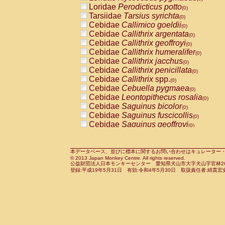
Pitheciidae
Callicebus cupreus
Loridae
Perodicticus potto
(0)
(0)
Pitheciidae
Callicebus donacophilus
Tarsiidae
Tarsius syrichta
(0
(0)
Pitheciidae
Callicebus moloch
Cebidae
Callimico goeldii
(0)
(0)
Pitheciidae
Callicebus torquatus
Cebidae
Callithrix argentata
(0)
(0)
Pitheciidae
Callicebus
spp.
Cebidae
Callithrix geoffroyi
(0)
(0)
Pitheciidae
Chiropotes satanas
Cebidae
Callithrix humeralifer
(0)
(0)
Pitheciidae
Pithecia monachus
Cebidae
Callithrix jacchus
(0)
(0)
Pitheciidae
Pithecia pithecia
Cebidae
Callithrix penicillata
(0)
(0)
Cercopithecidae
Cercocebus agilis
Cebidae
Callithrix
spp.
(0)
(0)
Cercopithecidae
Cercocebus galeritus
Cebidae
Cebuella pygmaea
(0)
Cercopithecidae
Cercocebus torquatu
Cebidae
Leontopithecus rosalia
(0)
Cercopithecidae
Cercocebus torquatus
Cebidae
Saguinus bicolor
(0)
Cercopithecidae
Cercocebus torquatu
Cebidae
Saguinus fuscicollis
(0)
Cercopithecidae
Cercocebus
hybrid
Cebidae
Saguinus geoffroyi
(0)
(0)
Cercopithecidae
Cercocebus
spp.
Cebidae
Saguinus imperator
(0)
(0)
Cercopithecidae
Lophocebus albigen
Cebidae
Saguinus labiatus
(0)
Cercopithecidae
Papio anubis
Cebidae
Saguinus leucopus
本データベース、並びに標本に関するお問い合わせはキュレーター・新宅勇太までお願い
(0)
(0)
© 2013 Japan Monkey Centre. All rights reserved.
Cercopithecidae
Papio cynocephalus
Cebidae
Saguinus midas
(
(0)
公益財団法人日本モンキーセンター 愛知県犬山市大字犬山字官林26番
Cercopithecidae
Papio hamadryas
Cebidae
Saguinus mystax
(0)
登録:平成19年5月31日 有効:令和4年5月30日 取扱責任者:綿貫宏
(0)
Cercopithecidae
Papio papio
Cebidae
Saguinus nigricollis
(0)
(0)
Cercopithecidae
Papio
spp.
Cebidae
Saguinus oedipus
(0)
(1)
Cercopithecidae
Mandrillus leucopha
Cebidae
Saguinus weddelli
(0)
Cercopithecidae
Mandrillus sphinx
Cebidae
Saguinus
spp.
(0)
(0)
Cercopithecidae
Theropithecus gelad
Cebidae
Aotus trivirgatus
(0)
Cercopithecidae
Macaca arctoides
Cebidae
Cebus albifrons
(0)
(0)