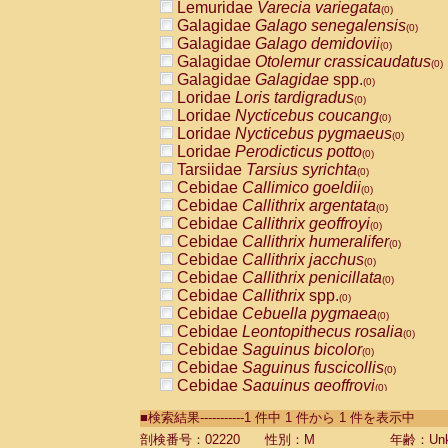
Lemuridae
Varecia variegata
(0)
Galagidae
Galago senegalensis
(0)
Galagidae
Galago demidovii
(0)
Galagidae
Otolemur crassicaudatus
(0)
Galagidae
Galagidae
spp.
(0)
Loridae
Loris tardigradus
(0)
Loridae
Nycticebus coucang
(0)
Loridae
Nycticebus pygmaeus
(0)
Loridae
Perodicticus potto
(0)
Tarsiidae
Tarsius syrichta
(0)
Cebidae
Callimico goeldii
(0)
Cebidae
Callithrix argentata
(0)
Cebidae
Callithrix geoffroyi
(0)
Cebidae
Callithrix humeralifer
(0)
Cebidae
Callithrix jacchus
(0)
Cebidae
Callithrix penicillata
(0)
Cebidae
Callithrix
spp.
(0)
Cebidae
Cebuella pygmaea
(0)
Cebidae
Leontopithecus rosalia
(0)
Cebidae
Saguinus bicolor
(0)
Cebidae
Saguinus fuscicollis
(0)
Cebidae
Saguinus geoffroyi
(0)
Cebidae
Saguinus imperator
(0)
■検索結果-----------1 件中 1 件から 1 件を表示中
Cebidae
Saguinus labiatus
(0)
Cebidae
Saguinus leucopus
剖検番号：02220
性別：M
年齢：Unk
(0)