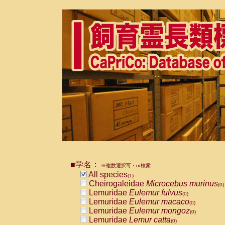
■学名：
※複数選択可・or検索
All species
(1)
Cheirogaleidae
Microcebus murinus
(0)
Lemuridae
Eulemur fulvus
(0)
Lemuridae
Eulemur macaco
(0)
Lemuridae
Eulemur mongoz
(0)
Lemuridae
Lemur catta
(0)