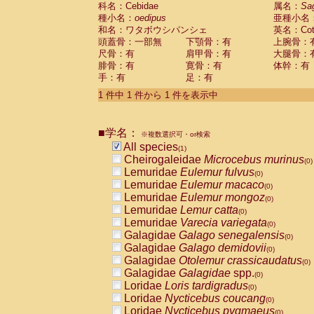
科名：Cebidae
Cebidae
Saguinus midas
属名：
Sa
(0)
種小名：
oedipus
亜種小名
Cebidae
Saguinus mystax
(0)
和名：ワタボウシパンシェ
英名：Cotto
Cebidae
Saguinus nigricollis
(0)
頭蓋骨：一部無
下顎骨：有
上腕骨：
Cebidae
Saguinus oedipus
(1)
尺骨：有
肩甲骨：有
大腿骨：
Cebidae
Saguinus weddelli
(0)
腓骨：有
寛骨：有
体幹：有
Cebidae
Saguinus
spp.
(0)
手：有
足：有
Cebidae
Aotus trivirgatus
(0)
Cebidae
Cebus albifrons
1 件中 1 件から 1 件を表示中
(0)
Cebidae
Cebus apella
(0)
Cebidae
Cebus capucinus
(0)
■学名：
Cebidae
Cebus nigrivittatus
※複数選択可・or検索
(0)
Cebidae
Cebus
spp.
All species
(0)
(1)
Cebidae
Saimiri boliviensis
Cheirogaleidae
Microcebus murinus
(0)
(0)
Cebidae
Saimiri sciureus
Lemuridae
Eulemur fulvus
(0)
(0)
Atelidae
Alouatta caraya
Lemuridae
Eulemur macaco
(0)
(0)
Atelidae
Alouatta fusca
Lemuridae
Eulemur mongoz
(0)
(0)
Atelidae
Alouatta seniculus
Lemuridae
Lemur catta
(0)
(0)
Atelidae
Alouatta
spp.
Lemuridae
Varecia variegata
(0)
(0)
Atelidae
Ateles belzebuth
Galagidae
Galago senegalensis
(0)
(0)
Atelidae
Ateles geoffroyi
Galagidae
Galago demidovii
(0)
(0)
Atelidae
Ateles paniscus
Galagidae
Otolemur crassicaudatus
(0)
(0)
Atelidae
Ateles
spp.
Galagidae
Galagidae
spp.
(0)
(0)
Atelidae
Lagothrix lagothricha
Loridae
Loris tardigradus
(0)
(0)
Atelidae
Lagothrix lagothricha cana
Loridae
Nycticebus coucang
(0)
(0)
Pitheciidae
Cacajao calvus rubicundu
Loridae
Nycticebus pygmaeus
(0)