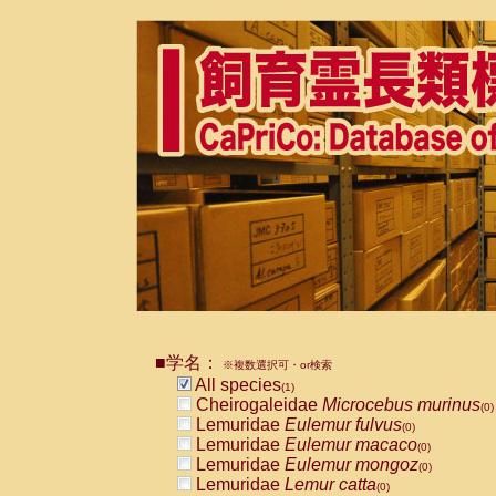
■学名：
※複数選択可・or検索
All species
(1)
Cheirogaleidae
Microcebus murinus
(0)
Lemuridae
Eulemur fulvus
(0)
Lemuridae
Eulemur macaco
(0)
Lemuridae
Eulemur mongoz
(0)
Lemuridae
Lemur catta
(0)