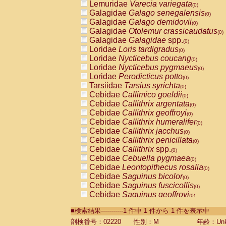
Lemuridae
Varecia variegata
(0)
Galagidae
Galago senegalensis
(0)
Galagidae
Galago demidovii
(0)
Galagidae
Otolemur crassicaudatus
(0)
Galagidae
Galagidae
spp.
(0)
Loridae
Loris tardigradus
(0)
Loridae
Nycticebus coucang
(0)
Loridae
Nycticebus pygmaeus
(0)
Loridae
Perodicticus potto
(0)
Tarsiidae
Tarsius syrichta
(0)
Cebidae
Callimico goeldii
(0)
Cebidae
Callithrix argentata
(0)
Cebidae
Callithrix geoffroyi
(0)
Cebidae
Callithrix humeralifer
(0)
Cebidae
Callithrix jacchus
(0)
Cebidae
Callithrix penicillata
(0)
Cebidae
Callithrix
spp.
(0)
Cebidae
Cebuella pygmaea
(0)
Cebidae
Leontopithecus rosalia
(0)
Cebidae
Saguinus bicolor
(0)
Cebidae
Saguinus fuscicollis
(0)
Cebidae
Saguinus geoffroyi
(0)
Cebidae
Saguinus imperator
(0)
■検索結果-----------1 件中 1 件から 1 件を表示中
Cebidae
Saguinus labiatus
(0)
Cebidae
Saguinus leucopus
剖検番号：02220
性別：M
年齢：Unk
(0)