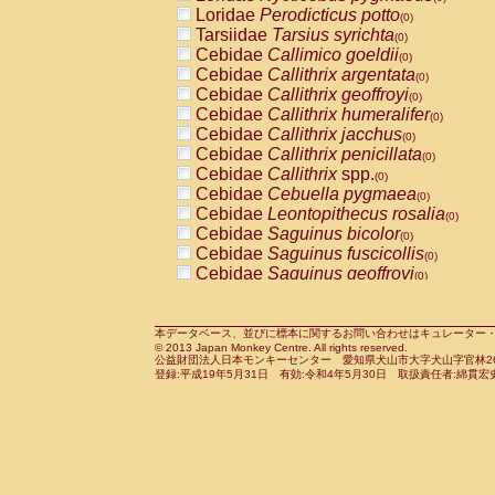
Pitheciidae
Callicebus cupreus
Loridae
Perodicticus potto
(0)
(0)
Pitheciidae
Callicebus donacophilus
Tarsiidae
Tarsius syrichta
(0
(0)
Pitheciidae
Callicebus moloch
Cebidae
Callimico goeldii
(0)
(0)
Pitheciidae
Callicebus torquatus
Cebidae
Callithrix argentata
(0)
(0)
Pitheciidae
Callicebus
spp.
Cebidae
Callithrix geoffroyi
(0)
(0)
Pitheciidae
Chiropotes satanas
Cebidae
Callithrix humeralifer
(0)
(0)
Pitheciidae
Pithecia monachus
Cebidae
Callithrix jacchus
(0)
(0)
Pitheciidae
Pithecia pithecia
Cebidae
Callithrix penicillata
(0)
(0)
Cercopithecidae
Cercocebus agilis
Cebidae
Callithrix
spp.
(0)
(0)
Cercopithecidae
Cercocebus galeritus
Cebidae
Cebuella pygmaea
(0)
Cercopithecidae
Cercocebus torquatu
Cebidae
Leontopithecus rosalia
(0)
Cercopithecidae
Cercocebus torquatus
Cebidae
Saguinus bicolor
(0)
Cercopithecidae
Cercocebus torquatu
Cebidae
Saguinus fuscicollis
(0)
Cercopithecidae
Cercocebus
hybrid
Cebidae
Saguinus geoffroyi
(0)
(0)
Cercopithecidae
Cercocebus
spp.
Cebidae
Saguinus imperator
(0)
(0)
Cercopithecidae
Lophocebus albigen
Cebidae
Saguinus labiatus
(0)
Cercopithecidae
Papio anubis
Cebidae
Saguinus leucopus
本データベース、並びに標本に関するお問い合わせはキュレーター・新宅勇太までお願い
(0)
(0)
© 2013 Japan Monkey Centre. All rights reserved.
Cercopithecidae
Papio cynocephalus
Cebidae
Saguinus midas
(
(0)
公益財団法人日本モンキーセンター 愛知県犬山市大字犬山字官林26番
Cercopithecidae
Papio hamadryas
Cebidae
Saguinus mystax
(0)
登録:平成19年5月31日 有効:令和4年5月30日 取扱責任者:綿貫宏
(0)
Cercopithecidae
Papio papio
Cebidae
Saguinus nigricollis
(0)
(0)
Cercopithecidae
Papio
spp.
Cebidae
Saguinus oedipus
(0)
(1)
Cercopithecidae
Mandrillus leucopha
Cebidae
Saguinus weddelli
(0)
Cercopithecidae
Mandrillus sphinx
Cebidae
Saguinus
spp.
(0)
(0)
Cercopithecidae
Theropithecus gelad
Cebidae
Aotus trivirgatus
(0)
Cercopithecidae
Macaca arctoides
Cebidae
Cebus albifrons
(0)
(0)