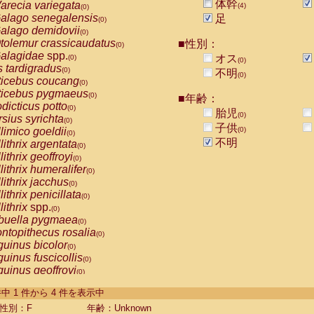
体幹
arecia variegata
(4)
(0)
alago senegalensis
足
(0)
alago demidovii
(0)
tolemur crassicaudatus
■性別：
(0)
alagidae
spp.
オス
(0)
(0)
s tardigradus
(0)
不明
(0)
ticebus coucang
(0)
ticebus pygmaeus
(0)
■年齢：
dicticus potto
(0)
胎児
(0)
rsius syrichta
(0)
子供
limico goeldii
(0)
(0)
不明
lithrix argentata
(0)
lithrix geoffroyi
(0)
lithrix humeralifer
(0)
lithrix jacchus
(0)
lithrix penicillata
(0)
lithrix
spp.
(0)
buella pygmaea
(0)
ntopithecus rosalia
(0)
uinus bicolor
(0)
uinus fuscicollis
(0)
uinus geoffroyi
(0)
uinus imperator
(0)
-4 件中 1 件から 4 件を表示中
uinus labiatus
(0)
guinus leucopus
性別：F
年齢：Unknown
(0)