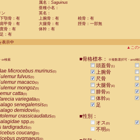
属名：
Saguinus
Callicebus cupreus
(0)
亜種小名：
Callicebus donacophilus
(0)
リン
英名：
Callicebus moloch
(0)
下顎骨：有
上腕骨：有
橈骨：有
Callicebus torquatus
(0)
肩甲骨：有
大腿骨：有
脛骨：一部無
Callicebus
spp.
(0)
寛骨：有
体幹：有
Chiropotes satanas
(0)
足：有
Pithecia monachus
(0)
件を表示中
Pithecia pithecia
(0)
▲この
idae
Cercocebus agilis
(0)
idae
Cercocebus galeritus chrysogaster
(0)
■骨格標本：
idae
Cercocebus torquatus atys
or検索
※複数選択可・and検
(0)
idae
Cercocebus torquatus lunulatus
頭蓋骨
(0)
(1)
dae
Microcebus murinus
idae
Cercocebus torquatus torquatus
上腕骨
(0)
(0)
ulemur fulvus
idae
Cercocebus
hybrid
(0)
(0)
尺骨
ulemur macaco
idae
Cercocebus
spp.
(0)
(0)
大腿骨
(4)
ulemur mongoz
idae
Lophocebus albigena
(0)
(0)
腓骨
emur catta
(4)
idae
Papio anubis
(0)
(0)
体幹
arecia variegata
idae
Papio cynocephalus
(4)
(0)
(0)
alago senegalensis
idae
Papio hamadryas
足
(0)
(0)
alago demidovii
idae
Papio papio
(0)
(0)
tolemur crassicaudatus
idae
Papio
spp.
■性別：
(0)
(0)
alagidae
spp.
idae
Mandrillus leucophaeus
オス
(0)
(0)
(0)
s tardigradus
idae
Mandrillus sphinx
(0)
(0)
不明
(0)
ticebus coucang
idae
Theropithecus gelada
(0)
(0)
ticebus pygmaeus
idae
Macaca arctoides
(0)
(0)