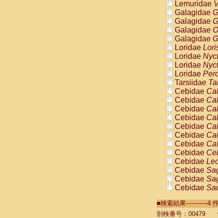
Lemuridae
V
Galagidae
G
Galagidae
G
Galagidae
O
Galagidae
G
Loridae
Lori
Loridae
Nyc
Loridae
Nyc
Loridae
Pero
Tarsiidae
Ta
Cebidae
Cal
Cebidae
Cal
Cebidae
Cal
Cebidae
Cal
Cebidae
Cal
Cebidae
Cal
Cebidae
Cal
Cebidae
Ce
Cebidae
Leo
Cebidae
Sag
Cebidae
Sag
Cebidae
Sag
Cebidae
Sag
■検索結果----------
Cebidae
Sag
Cebidae
Sa
剖検番号：00479