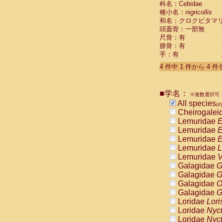
科名：Cebidae
Pitheciidae
種小名：
nigricollis
Pitheciidae
和名：クロクビタマ
Pitheciidae
頭蓋骨：一部無
Pitheciidae
尺骨：有
Pitheciidae
腓骨：有
Pitheciidae
手：有
Pitheciidae
4 件中 1 件から 4 
Pitheciidae
Cercopithec
Cercopithec
■学名：
Cercopithec
※複数選択可・
All species
Cercopithec
(4)
Cheirogalei
Cercopithec
Lemuridae
E
Cercopithec
Lemuridae
E
Cercopithec
Lemuridae
E
Cercopithec
Lemuridae
L
Cercopithec
Lemuridae
V
Cercopithec
Galagidae
G
Cercopithec
Galagidae
G
Cercopithec
Galagidae
O
Cercopithec
Galagidae
G
Cercopithec
Loridae
Lori
Cercopithec
Loridae
Nyc
Cercopithec
Loridae
Nyc
Cercopithec