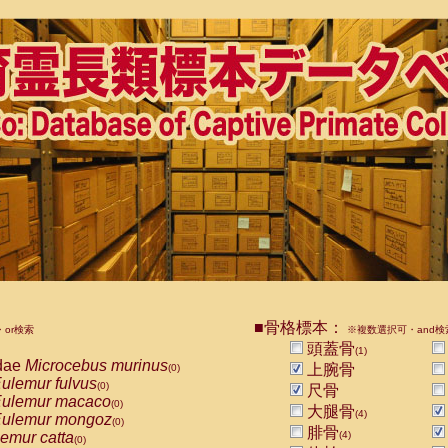
■骨格標本：
or検索
※複数選択可・and検
頭蓋骨
(1)
dae
Microcebus murinus
上腕骨
(0)
ulemur fulvus
(0)
尺骨
ulemur macaco
(0)
大腿骨
(4)
ulemur mongoz
(0)
腓骨
emur catta
(4)
(0)