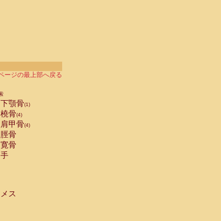
ページの最上部へ戻る
索
下顎骨
(1)
橈骨
(4)
肩甲骨
(4)
脛骨
寛骨
手
メス