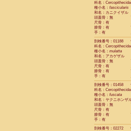
科名：Cercopithecida
Cebidae
Sa
種小名：
fascicularis
Cebidae
Sa
和名：カニクイザル
Cebidae
Sag
頭蓋骨：無
Cebidae
Sa
尺骨：有
Cebidae
Sag
腓骨：有
Cebidae
Sa
手：有
Cebidae
Aot
Cebidae
Ceb
剖検番号：01188
Cebidae
Ceb
科名：Cercopithecida
Cebidae
Ce
種小名：
mulatta
Cebidae
Ceb
和名：アカゲザル
Cebidae
Ce
頭蓋骨：無
Cebidae
Sai
尺骨：有
腓骨：有
Cebidae
Sai
手：有
Atelidae
Alo
Atelidae
Alo
剖検番号：01458
Atelidae
Alo
科名：Cercopithecida
Atelidae
Alo
種小名：
fuscata
Atelidae
Ate
和名：ヤクニホンザ
Atelidae
Ate
頭蓋骨：無
Atelidae
Ate
尺骨：有
Atelidae
Ate
腓骨：有
Atelidae
Lag
手：有
Atelidae
Lag
剖検番号：02272
Pitheciidae