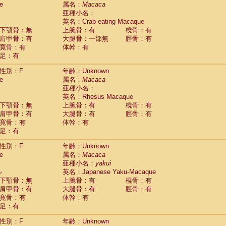
e
guinus midas
属名：
Macaca
(0)
亜種小名：
guinus mystax
(0)
英名：Crab-eating Macaque
uinus nigricollis
(1)
下顎骨：無
上腕骨：有
橈骨：有
guinus oedipus
(0)
肩甲骨：有
大腿骨：一部無
脛骨：有
uinus weddelli
(0)
寛骨：有
体幹：有
guinus
spp.
(0)
足：有
us trivirgatus
(0)
us albifrons
(0)
性別：F
年齢：Unknown
us apella
e
(0)
属名：
Macaca
bus capucinus
亜種小名：
(0)
us nigrivittatus
英名：Rhesus Macaque
(0)
bus
spp.
下顎骨：無
上腕骨：有
橈骨：有
(0)
miri boliviensis
肩甲骨：有
大腿骨：有
脛骨：有
(0)
miri sciureus
寛骨：有
体幹：有
(0)
足：有
uatta caraya
(0)
uatta fusca
(0)
性別：F
年齢：Unknown
uatta seniculus
(0)
e
属名：
Macaca
uatta
spp.
(0)
亜種小名：
yakui
les belzebuth
(0)
ル
英名：Japanese Yaku-Macaque
les geoffroyi
(0)
下顎骨：無
上腕骨：有
橈骨：有
les paniscus
(0)
肩甲骨：有
大腿骨：有
脛骨：有
les
spp.
寛骨：有
(0)
体幹：有
othrix lagothricha
足：有
(0)
othrix lagothricha cana
(0)
性別：F
年齢：Unknown
Cacajao calvus rubicundus
(0)