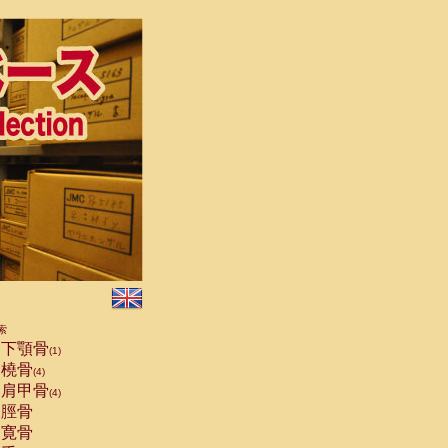
索
下顎骨
(1)
橈骨
(4)
肩甲骨
(4)
脛骨
寛骨