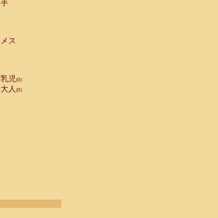
手
メス
乳児
(0)
大人
(0)