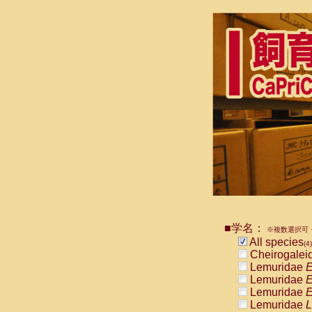
■学名：
※複数選択可・
All species
(4)
Cheirogalei
Lemuridae
E
Lemuridae
E
Lemuridae
E
Lemuridae
L