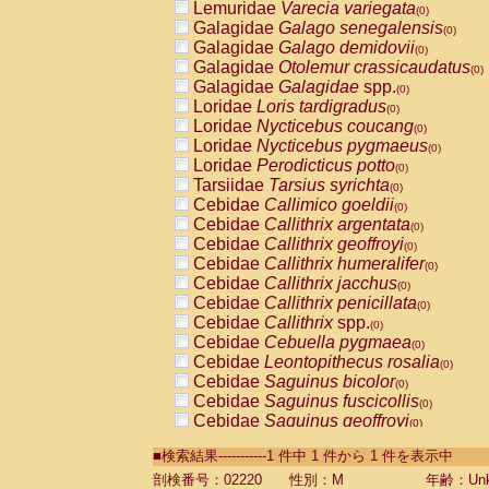
Lemuridae
Varecia variegata
(0)
Galagidae
Galago senegalensis
(0)
Galagidae
Galago demidovii
(0)
Galagidae
Otolemur crassicaudatus
(0)
Galagidae
Galagidae
spp.
(0)
Loridae
Loris tardigradus
(0)
Loridae
Nycticebus coucang
(0)
Loridae
Nycticebus pygmaeus
(0)
Loridae
Perodicticus potto
(0)
Tarsiidae
Tarsius syrichta
(0)
Cebidae
Callimico goeldii
(0)
Cebidae
Callithrix argentata
(0)
Cebidae
Callithrix geoffroyi
(0)
Cebidae
Callithrix humeralifer
(0)
Cebidae
Callithrix jacchus
(0)
Cebidae
Callithrix penicillata
(0)
Cebidae
Callithrix
spp.
(0)
Cebidae
Cebuella pygmaea
(0)
Cebidae
Leontopithecus rosalia
(0)
Cebidae
Saguinus bicolor
(0)
Cebidae
Saguinus fuscicollis
(0)
Cebidae
Saguinus geoffroyi
(0)
Cebidae
Saguinus imperator
(0)
■検索結果-----------1 件中 1 件から 1 件を表示中
Cebidae
Saguinus labiatus
(0)
Cebidae
Saguinus leucopus
剖検番号：02220
性別：M
年齢：Unk
(0)