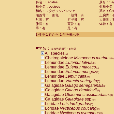
科名：Cebidae
Cebidae
Saguinus midas
属名：
Sa
(0)
種小名：
oedipus
亜種小名
Cebidae
Saguinus mystax
(0)
和名：ワタボウシパンシェ
英名：Cotto
Cebidae
Saguinus nigricollis
(0)
頭蓋骨：一部無
下顎骨：有
上腕骨：
Cebidae
Saguinus oedipus
(1)
尺骨：有
肩甲骨：有
大腿骨：
Cebidae
Saguinus weddelli
(0)
腓骨：有
寛骨：有
体幹：有
Cebidae
Saguinus
spp.
(0)
手：有
足：有
Cebidae
Aotus trivirgatus
(0)
Cebidae
Cebus albifrons
1 件中 1 件から 1 件を表示中
(0)
Cebidae
Cebus apella
(0)
Cebidae
Cebus capucinus
(0)
■学名：
Cebidae
Cebus nigrivittatus
※複数選択可・or検索
(0)
Cebidae
Cebus
spp.
All species
(0)
(1)
Cebidae
Saimiri boliviensis
Cheirogaleidae
Microcebus murinus
(0)
(0)
Cebidae
Saimiri sciureus
Lemuridae
Eulemur fulvus
(0)
(0)
Atelidae
Alouatta caraya
Lemuridae
Eulemur macaco
(0)
(0)
Atelidae
Alouatta fusca
Lemuridae
Eulemur mongoz
(0)
(0)
Atelidae
Alouatta seniculus
Lemuridae
Lemur catta
(0)
(0)
Atelidae
Alouatta
spp.
Lemuridae
Varecia variegata
(0)
(0)
Atelidae
Ateles belzebuth
Galagidae
Galago senegalensis
(0)
(0)
Atelidae
Ateles geoffroyi
Galagidae
Galago demidovii
(0)
(0)
Atelidae
Ateles paniscus
Galagidae
Otolemur crassicaudatus
(0)
(0)
Atelidae
Ateles
spp.
Galagidae
Galagidae
spp.
(0)
(0)
Atelidae
Lagothrix lagothricha
Loridae
Loris tardigradus
(0)
(0)
Atelidae
Lagothrix lagothricha cana
Loridae
Nycticebus coucang
(0)
(0)
Pitheciidae
Cacajao calvus rubicundu
Loridae
Nycticebus pygmaeus
(0)