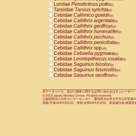
Pitheciidae
Callicebus cupreus
Loridae
Perodicticus potto
(0)
(0)
Pitheciidae
Callicebus donacophilus
Tarsiidae
Tarsius syrichta
(0
(0)
Pitheciidae
Callicebus moloch
Cebidae
Callimico goeldii
(0)
(0)
Pitheciidae
Callicebus torquatus
Cebidae
Callithrix argentata
(0)
(0)
Pitheciidae
Callicebus
spp.
Cebidae
Callithrix geoffroyi
(0)
(0)
Pitheciidae
Chiropotes satanas
Cebidae
Callithrix humeralifer
(0)
(0)
Pitheciidae
Pithecia monachus
Cebidae
Callithrix jacchus
(0)
(0)
Pitheciidae
Pithecia pithecia
Cebidae
Callithrix penicillata
(0)
(0)
Cercopithecidae
Cercocebus agilis
Cebidae
Callithrix
spp.
(0)
(0)
Cercopithecidae
Cercocebus galeritus
Cebidae
Cebuella pygmaea
(0)
Cercopithecidae
Cercocebus torquatu
Cebidae
Leontopithecus rosalia
(0)
Cercopithecidae
Cercocebus torquatus
Cebidae
Saguinus bicolor
(0)
Cercopithecidae
Cercocebus torquatu
Cebidae
Saguinus fuscicollis
(0)
Cercopithecidae
Cercocebus
hybrid
Cebidae
Saguinus geoffroyi
(0)
(0)
Cercopithecidae
Cercocebus
spp.
Cebidae
Saguinus imperator
(0)
(0)
Cercopithecidae
Lophocebus albigen
Cebidae
Saguinus labiatus
(0)
Cercopithecidae
Papio anubis
Cebidae
Saguinus leucopus
本データベース、並びに標本に関するお問い合わせはキュレーター・新宅勇太までお願い
(0)
(0)
© 2013 Japan Monkey Centre. All rights reserved.
Cercopithecidae
Papio cynocephalus
Cebidae
Saguinus midas
(
(0)
公益財団法人日本モンキーセンター 愛知県犬山市大字犬山字官林26番
Cercopithecidae
Papio hamadryas
Cebidae
Saguinus mystax
(0)
登録:平成19年5月31日 有効:令和4年5月30日 取扱責任者:綿貫宏
(0)
Cercopithecidae
Papio papio
Cebidae
Saguinus nigricollis
(0)
(0)
Cercopithecidae
Papio
spp.
Cebidae
Saguinus oedipus
(0)
(1)
Cercopithecidae
Mandrillus leucopha
Cebidae
Saguinus weddelli
(0)
Cercopithecidae
Mandrillus sphinx
Cebidae
Saguinus
spp.
(0)
(0)
Cercopithecidae
Theropithecus gelad
Cebidae
Aotus trivirgatus
(0)
Cercopithecidae
Macaca arctoides
Cebidae
Cebus albifrons
(0)
(0)