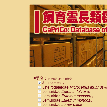
■学名：
※複数選択可・or検索
All species
(1)
Cheirogaleidae
Microcebus murinus
(0)
Lemuridae
Eulemur fulvus
(0)
Lemuridae
Eulemur macaco
(0)
Lemuridae
Eulemur mongoz
(0)
Lemuridae
Lemur catta
(0)