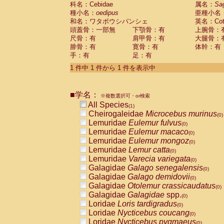
科名：Cebidae
Cebidae
Saguinus midas
属名：
Sa
(0)
種小名：
oedipus
亜種小名
Cebidae
Saguinus mystax
(0)
和名：ワタボウシパンシェ
英名：Cotto
Cebidae
Saguinus nigricollis
(0)
頭蓋骨：一部無
下顎骨：有
上腕骨：
Cebidae
Saguinus oedipus
(1)
尺骨：有
肩甲骨：有
大腿骨：
Cebidae
Saguinus weddelli
(0)
腓骨：有
寛骨：有
体幹：有
Cebidae
Saguinus
spp.
(0)
手：有
足：有
Cebidae
Aotus trivirgatus
(0)
Cebidae
Cebus albifrons
1 件中 1 件から 1 件を表示中
(0)
Cebidae
Cebus apella
(0)
Cebidae
Cebus capucinus
(0)
■学名：
Cebidae
Cebus nigrivittatus
※複数選択可・or検索
(0)
Cebidae
Cebus
spp.
All Species
(0)
(1)
Cebidae
Saimiri boliviensis
Cheirogaleidae
Microcebus murinus
(0)
(0)
Cebidae
Saimiri sciureus
Lemuridae
Eulemur fulvus
(0)
(0)
Atelidae
Alouatta caraya
Lemuridae
Eulemur macaco
(0)
(0)
Atelidae
Alouatta fusca
Lemuridae
Eulemur mongoz
(0)
(0)
Atelidae
Alouatta seniculus
Lemuridae
Lemur catta
(0)
(0)
Atelidae
Alouatta
spp.
Lemuridae
Varecia variegata
(0)
(0)
Atelidae
Ateles belzebuth
Galagidae
Galago senegalensis
(0)
(0)
Atelidae
Ateles geoffroyi
Galagidae
Galago demidovii
(0)
(0)
Atelidae
Ateles paniscus
Galagidae
Otolemur crassicaudatus
(0)
(0)
Atelidae
Ateles
spp.
Galagidae
Galagidae
spp.
(0)
(0)
Atelidae
Lagothrix lagothricha
Loridae
Loris tardigradus
(0)
(0)
Atelidae
Lagothrix lagothricha cana
Loridae
Nycticebus coucang
(0)
(0)
Pitheciidae
Cacajao calvus rubicundu
Loridae
Nycticebus pygmaeus
(0)