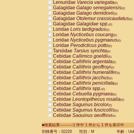
Lemuridae
Varecia variegata
(0)
Galagidae
Galago senegalensis
(0)
Galagidae
Galago demidovii
(0)
Galagidae
Otolemur crassicaudatus
(0)
Galagidae
Galagidae
spp.
(0)
Loridae
Loris tardigradus
(0)
Loridae
Nycticebus coucang
(0)
Loridae
Nycticebus pygmaeus
(0)
Loridae
Perodicticus potto
(0)
Tarsiidae
Tarsius syrichta
(0)
Cebidae
Callimico goeldii
(0)
Cebidae
Callithrix argentata
(0)
Cebidae
Callithrix geoffroyi
(0)
Cebidae
Callithrix humeralifer
(0)
Cebidae
Callithrix jacchus
(0)
Cebidae
Callithrix penicillata
(0)
Cebidae
Callithrix
spp.
(0)
Cebidae
Cebuella pygmaea
(0)
Cebidae
Leontopithecus rosalia
(0)
Cebidae
Saguinus bicolor
(0)
Cebidae
Saguinus fuscicollis
(0)
Cebidae
Saguinus geoffroyi
(0)
Cebidae
Saguinus imperator
(0)
■検索結果-----------1 件中 1 件から 1 件を表示中
Cebidae
Saguinus labiatus
(0)
Cebidae
Saguinus leucopus
剖検番号：02220
性別：M
年齢：Unk
(0)