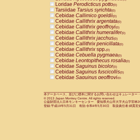
Pitheciidae
Callicebus cupreus
Loridae
Perodicticus potto
(0)
(0)
Pitheciidae
Callicebus donacophilus
Tarsiidae
Tarsius syrichta
(0
(0)
Pitheciidae
Callicebus moloch
Cebidae
Callimico goeldii
(0)
(0)
Pitheciidae
Callicebus torquatus
Cebidae
Callithrix argentata
(0)
(0)
Pitheciidae
Callicebus
spp.
Cebidae
Callithrix geoffroyi
(0)
(0)
Pitheciidae
Chiropotes satanas
Cebidae
Callithrix humeralifer
(0)
(0)
Pitheciidae
Pithecia monachus
Cebidae
Callithrix jacchus
(0)
(0)
Pitheciidae
Pithecia pithecia
Cebidae
Callithrix penicillata
(0)
(0)
Cercopithecidae
Cercocebus agilis
Cebidae
Callithrix
spp.
(0)
(0)
Cercopithecidae
Cercocebus galeritus
Cebidae
Cebuella pygmaea
(0)
Cercopithecidae
Cercocebus torquatu
Cebidae
Leontopithecus rosalia
(0)
Cercopithecidae
Cercocebus torquatus
Cebidae
Saguinus bicolor
(0)
Cercopithecidae
Cercocebus torquatu
Cebidae
Saguinus fuscicollis
(0)
Cercopithecidae
Cercocebus
hybrid
Cebidae
Saguinus geoffroyi
(0)
(0)
Cercopithecidae
Cercocebus
spp.
Cebidae
Saguinus imperator
(0)
(0)
Cercopithecidae
Lophocebus albigen
Cebidae
Saguinus labiatus
(0)
Cercopithecidae
Papio anubis
Cebidae
Saguinus leucopus
本データベース、並びに標本に関するお問い合わせはキュレーター・新宅勇太までお願い
(0)
(0)
© 2013 Japan Monkey Centre. All rights reserved.
Cercopithecidae
Papio cynocephalus
Cebidae
Saguinus midas
(
(0)
公益財団法人日本モンキーセンター 愛知県犬山市大字犬山字官林26番
Cercopithecidae
Papio hamadryas
Cebidae
Saguinus mystax
(0)
登録:平成19年5月31日 有効:令和4年5月30日 取扱責任者:綿貫宏
(0)
Cercopithecidae
Papio papio
Cebidae
Saguinus nigricollis
(0)
(0)
Cercopithecidae
Papio
spp.
Cebidae
Saguinus oedipus
(0)
(1)
Cercopithecidae
Mandrillus leucopha
Cebidae
Saguinus weddelli
(0)
Cercopithecidae
Mandrillus sphinx
Cebidae
Saguinus
spp.
(0)
(0)
Cercopithecidae
Theropithecus gelad
Cebidae
Aotus trivirgatus
(0)
Cercopithecidae
Macaca arctoides
Cebidae
Cebus albifrons
(0)
(0)