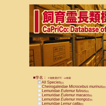
■学名：
※複数選択可・or検索
All Species
(1)
Cheirogaleidae
Microcebus murinus
(0)
Lemuridae
Eulemur fulvus
(0)
Lemuridae
Eulemur macaco
(0)
Lemuridae
Eulemur mongoz
(0)
Lemuridae
Lemur catta
(0)