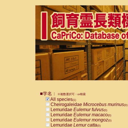
■学名：
※複数選択可・or検索
All species
(1)
Cheirogaleidae
Microcebus murinus
(0)
Lemuridae
Eulemur fulvus
(0)
Lemuridae
Eulemur macaco
(0)
Lemuridae
Eulemur mongoz
(0)
Lemuridae
Lemur catta
(0)