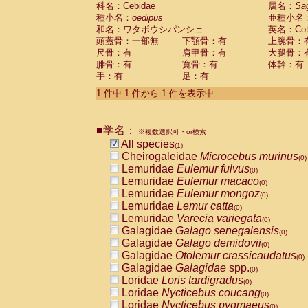
科名：Cebidae
Cebidae
Saguinus midas
属名：
Sa
(0)
種小名：
oedipus
亜種小名
Cebidae
Saguinus mystax
(0)
和名：ワタボウシパンシェ
英名：Cotto
Cebidae
Saguinus nigricollis
(0)
頭蓋骨：一部無
下顎骨：有
上腕骨：
Cebidae
Saguinus oedipus
(1)
尺骨：有
肩甲骨：有
大腿骨：
Cebidae
Saguinus weddelli
(0)
腓骨：有
寛骨：有
体幹：有
Cebidae
Saguinus
spp.
(0)
手：有
足：有
Cebidae
Aotus trivirgatus
(0)
Cebidae
Cebus albifrons
1 件中 1 件から 1 件を表示中
(0)
Cebidae
Cebus apella
(0)
Cebidae
Cebus capucinus
(0)
■学名：
Cebidae
Cebus nigrivittatus
※複数選択可・or検索
(0)
Cebidae
Cebus
spp.
All species
(0)
(1)
Cebidae
Saimiri boliviensis
Cheirogaleidae
Microcebus murinus
(0)
(0)
Cebidae
Saimiri sciureus
Lemuridae
Eulemur fulvus
(0)
(0)
Atelidae
Alouatta caraya
Lemuridae
Eulemur macaco
(0)
(0)
Atelidae
Alouatta fusca
Lemuridae
Eulemur mongoz
(0)
(0)
Atelidae
Alouatta seniculus
Lemuridae
Lemur catta
(0)
(0)
Atelidae
Alouatta
spp.
Lemuridae
Varecia variegata
(0)
(0)
Atelidae
Ateles belzebuth
Galagidae
Galago senegalensis
(0)
(0)
Atelidae
Ateles geoffroyi
Galagidae
Galago demidovii
(0)
(0)
Atelidae
Ateles paniscus
Galagidae
Otolemur crassicaudatus
(0)
(0)
Atelidae
Ateles
spp.
Galagidae
Galagidae
spp.
(0)
(0)
Atelidae
Lagothrix lagothricha
Loridae
Loris tardigradus
(0)
(0)
Atelidae
Lagothrix lagothricha cana
Loridae
Nycticebus coucang
(0)
(0)
Pitheciidae
Cacajao calvus rubicundu
Loridae
Nycticebus pygmaeus
(0)