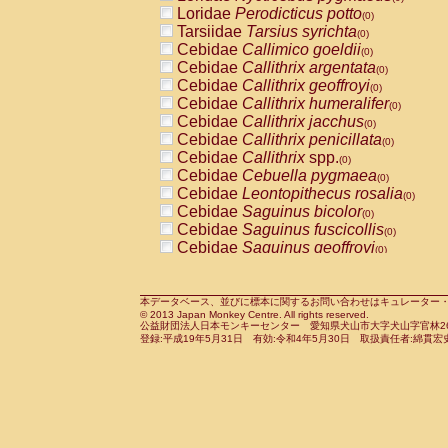
Pitheciidae
Callicebus cupreus
Loridae
Perodicticus potto
(0)
(0)
Pitheciidae
Callicebus donacophilus
Tarsiidae
Tarsius syrichta
(0
(0)
Pitheciidae
Callicebus moloch
Cebidae
Callimico goeldii
(0)
(0)
Pitheciidae
Callicebus torquatus
Cebidae
Callithrix argentata
(0)
(0)
Pitheciidae
Callicebus
spp.
Cebidae
Callithrix geoffroyi
(0)
(0)
Pitheciidae
Chiropotes satanas
Cebidae
Callithrix humeralifer
(0)
(0)
Pitheciidae
Pithecia monachus
Cebidae
Callithrix jacchus
(0)
(0)
Pitheciidae
Pithecia pithecia
Cebidae
Callithrix penicillata
(0)
(0)
Cercopithecidae
Cercocebus agilis
Cebidae
Callithrix
spp.
(0)
(0)
Cercopithecidae
Cercocebus galeritus
Cebidae
Cebuella pygmaea
(0)
Cercopithecidae
Cercocebus torquatu
Cebidae
Leontopithecus rosalia
(0)
Cercopithecidae
Cercocebus torquatus
Cebidae
Saguinus bicolor
(0)
Cercopithecidae
Cercocebus torquatu
Cebidae
Saguinus fuscicollis
(0)
Cercopithecidae
Cercocebus
hybrid
Cebidae
Saguinus geoffroyi
(0)
(0)
Cercopithecidae
Cercocebus
spp.
Cebidae
Saguinus imperator
(0)
(0)
Cercopithecidae
Lophocebus albigen
Cebidae
Saguinus labiatus
(0)
Cercopithecidae
Papio anubis
Cebidae
Saguinus leucopus
本データベース、並びに標本に関するお問い合わせはキュレーター・新宅勇太までお願い
(0)
(0)
© 2013 Japan Monkey Centre. All rights reserved.
Cercopithecidae
Papio cynocephalus
Cebidae
Saguinus midas
(
(0)
公益財団法人日本モンキーセンター 愛知県犬山市大字犬山字官林26番
Cercopithecidae
Papio hamadryas
Cebidae
Saguinus mystax
(0)
登録:平成19年5月31日 有効:令和4年5月30日 取扱責任者:綿貫宏
(0)
Cercopithecidae
Papio papio
Cebidae
Saguinus nigricollis
(0)
(0)
Cercopithecidae
Papio
spp.
Cebidae
Saguinus oedipus
(0)
(1)
Cercopithecidae
Mandrillus leucopha
Cebidae
Saguinus weddelli
(0)
Cercopithecidae
Mandrillus sphinx
Cebidae
Saguinus
spp.
(0)
(0)
Cercopithecidae
Theropithecus gelad
Cebidae
Aotus trivirgatus
(0)
Cercopithecidae
Macaca arctoides
Cebidae
Cebus albifrons
(0)
(0)