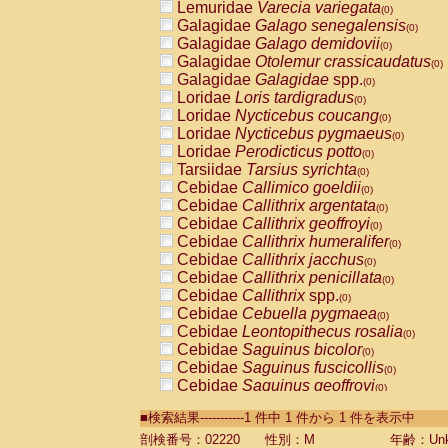
Lemuridae
Varecia variegata
(0)
Galagidae
Galago senegalensis
(0)
Galagidae
Galago demidovii
(0)
Galagidae
Otolemur crassicaudatus
(0)
Galagidae
Galagidae
spp.
(0)
Loridae
Loris tardigradus
(0)
Loridae
Nycticebus coucang
(0)
Loridae
Nycticebus pygmaeus
(0)
Loridae
Perodicticus potto
(0)
Tarsiidae
Tarsius syrichta
(0)
Cebidae
Callimico goeldii
(0)
Cebidae
Callithrix argentata
(0)
Cebidae
Callithrix geoffroyi
(0)
Cebidae
Callithrix humeralifer
(0)
Cebidae
Callithrix jacchus
(0)
Cebidae
Callithrix penicillata
(0)
Cebidae
Callithrix
spp.
(0)
Cebidae
Cebuella pygmaea
(0)
Cebidae
Leontopithecus rosalia
(0)
Cebidae
Saguinus bicolor
(0)
Cebidae
Saguinus fuscicollis
(0)
Cebidae
Saguinus geoffroyi
(0)
Cebidae
Saguinus imperator
(0)
■検索結果-----------1 件中 1 件から 1 件を表示中
Cebidae
Saguinus labiatus
(0)
Cebidae
Saguinus leucopus
剖検番号：02220
性別：M
年齢：Unk
(0)