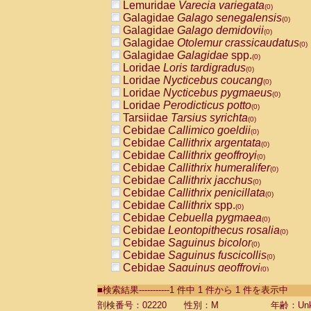
Lemuridae
Varecia variegata
(0)
Galagidae
Galago senegalensis
(0)
Galagidae
Galago demidovii
(0)
Galagidae
Otolemur crassicaudatus
(0)
Galagidae
Galagidae
spp.
(0)
Loridae
Loris tardigradus
(0)
Loridae
Nycticebus coucang
(0)
Loridae
Nycticebus pygmaeus
(0)
Loridae
Perodicticus potto
(0)
Tarsiidae
Tarsius syrichta
(0)
Cebidae
Callimico goeldii
(0)
Cebidae
Callithrix argentata
(0)
Cebidae
Callithrix geoffroyi
(0)
Cebidae
Callithrix humeralifer
(0)
Cebidae
Callithrix jacchus
(0)
Cebidae
Callithrix penicillata
(0)
Cebidae
Callithrix
spp.
(0)
Cebidae
Cebuella pygmaea
(0)
Cebidae
Leontopithecus rosalia
(0)
Cebidae
Saguinus bicolor
(0)
Cebidae
Saguinus fuscicollis
(0)
Cebidae
Saguinus geoffroyi
(0)
Cebidae
Saguinus imperator
(0)
■検索結果-----------1 件中 1 件から 1 件を表示中
Cebidae
Saguinus labiatus
(0)
Cebidae
Saguinus leucopus
剖検番号：02220
性別：M
年齢：Unk
(0)