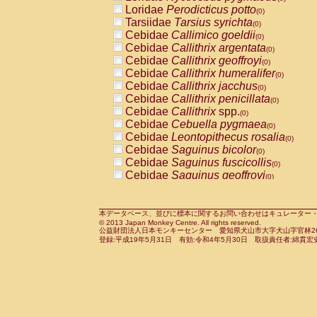
Pitheciidae
Callicebus cupreus
Loridae
Perodicticus potto
(0)
(0)
Pitheciidae
Callicebus donacophilus
Tarsiidae
Tarsius syrichta
(0
(0)
Pitheciidae
Callicebus moloch
Cebidae
Callimico goeldii
(0)
(0)
Pitheciidae
Callicebus torquatus
Cebidae
Callithrix argentata
(0)
(0)
Pitheciidae
Callicebus
spp.
Cebidae
Callithrix geoffroyi
(0)
(0)
Pitheciidae
Chiropotes satanas
Cebidae
Callithrix humeralifer
(0)
(0)
Pitheciidae
Pithecia monachus
Cebidae
Callithrix jacchus
(0)
(0)
Pitheciidae
Pithecia pithecia
Cebidae
Callithrix penicillata
(0)
(0)
Cercopithecidae
Cercocebus agilis
Cebidae
Callithrix
spp.
(0)
(0)
Cercopithecidae
Cercocebus galeritus
Cebidae
Cebuella pygmaea
(0)
Cercopithecidae
Cercocebus torquatu
Cebidae
Leontopithecus rosalia
(0)
Cercopithecidae
Cercocebus torquatus
Cebidae
Saguinus bicolor
(0)
Cercopithecidae
Cercocebus torquatu
Cebidae
Saguinus fuscicollis
(0)
Cercopithecidae
Cercocebus
hybrid
Cebidae
Saguinus geoffroyi
(0)
(0)
Cercopithecidae
Cercocebus
spp.
Cebidae
Saguinus imperator
(0)
(0)
Cercopithecidae
Lophocebus albigen
Cebidae
Saguinus labiatus
(0)
Cercopithecidae
Papio anubis
Cebidae
Saguinus leucopus
本データベース、並びに標本に関するお問い合わせはキュレーター・新宅勇太までお願い
(0)
(0)
© 2013 Japan Monkey Centre. All rights reserved.
Cercopithecidae
Papio cynocephalus
Cebidae
Saguinus midas
(
(0)
公益財団法人日本モンキーセンター 愛知県犬山市大字犬山字官林26番
Cercopithecidae
Papio hamadryas
Cebidae
Saguinus mystax
(0)
登録:平成19年5月31日 有効:令和4年5月30日 取扱責任者:綿貫宏
(0)
Cercopithecidae
Papio papio
Cebidae
Saguinus nigricollis
(0)
(0)
Cercopithecidae
Papio
spp.
Cebidae
Saguinus oedipus
(0)
(1)
Cercopithecidae
Mandrillus leucopha
Cebidae
Saguinus weddelli
(0)
Cercopithecidae
Mandrillus sphinx
Cebidae
Saguinus
spp.
(0)
(0)
Cercopithecidae
Theropithecus gelad
Cebidae
Aotus trivirgatus
(0)
Cercopithecidae
Macaca arctoides
Cebidae
Cebus albifrons
(0)
(0)