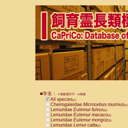
■学名：
※複数選択可・or検索
All species
(1)
Cheirogaleidae
Microcebus murinus
(0)
Lemuridae
Eulemur fulvus
(0)
Lemuridae
Eulemur macaco
(0)
Lemuridae
Eulemur mongoz
(0)
Lemuridae
Lemur catta
(0)