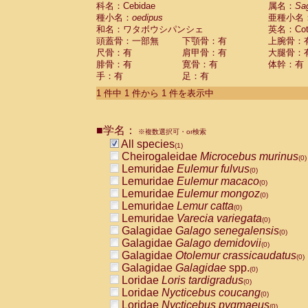
科名：Cebidae
Cebidae
Saguinus midas
属名：
Sa
(0)
種小名：
oedipus
亜種小名
Cebidae
Saguinus mystax
(0)
和名：ワタボウシパンシェ
英名：Cotto
Cebidae
Saguinus nigricollis
(0)
頭蓋骨：一部無
下顎骨：有
上腕骨：
Cebidae
Saguinus oedipus
(1)
尺骨：有
肩甲骨：有
大腿骨：
Cebidae
Saguinus weddelli
(0)
腓骨：有
寛骨：有
体幹：有
Cebidae
Saguinus
spp.
(0)
手：有
足：有
Cebidae
Aotus trivirgatus
(0)
Cebidae
Cebus albifrons
1 件中 1 件から 1 件を表示中
(0)
Cebidae
Cebus apella
(0)
Cebidae
Cebus capucinus
(0)
■学名：
Cebidae
Cebus nigrivittatus
※複数選択可・or検索
(0)
Cebidae
Cebus
spp.
All species
(0)
(1)
Cebidae
Saimiri boliviensis
Cheirogaleidae
Microcebus murinus
(0)
(0)
Cebidae
Saimiri sciureus
Lemuridae
Eulemur fulvus
(0)
(0)
Atelidae
Alouatta caraya
Lemuridae
Eulemur macaco
(0)
(0)
Atelidae
Alouatta fusca
Lemuridae
Eulemur mongoz
(0)
(0)
Atelidae
Alouatta seniculus
Lemuridae
Lemur catta
(0)
(0)
Atelidae
Alouatta
spp.
Lemuridae
Varecia variegata
(0)
(0)
Atelidae
Ateles belzebuth
Galagidae
Galago senegalensis
(0)
(0)
Atelidae
Ateles geoffroyi
Galagidae
Galago demidovii
(0)
(0)
Atelidae
Ateles paniscus
Galagidae
Otolemur crassicaudatus
(0)
(0)
Atelidae
Ateles
spp.
Galagidae
Galagidae
spp.
(0)
(0)
Atelidae
Lagothrix lagothricha
Loridae
Loris tardigradus
(0)
(0)
Atelidae
Lagothrix lagothricha cana
Loridae
Nycticebus coucang
(0)
(0)
Pitheciidae
Cacajao calvus rubicundu
Loridae
Nycticebus pygmaeus
(0)