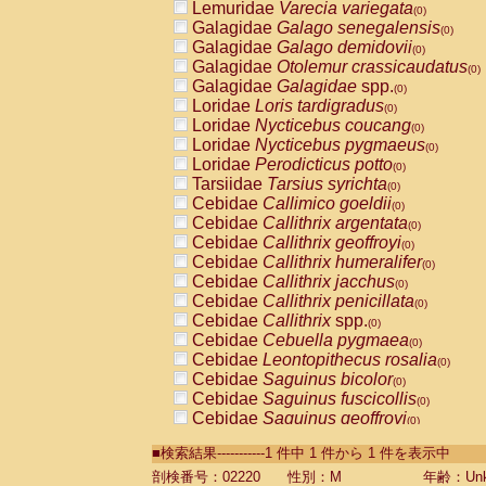
Lemuridae
Varecia variegata
(0)
Galagidae
Galago senegalensis
(0)
Galagidae
Galago demidovii
(0)
Galagidae
Otolemur crassicaudatus
(0)
Galagidae
Galagidae
spp.
(0)
Loridae
Loris tardigradus
(0)
Loridae
Nycticebus coucang
(0)
Loridae
Nycticebus pygmaeus
(0)
Loridae
Perodicticus potto
(0)
Tarsiidae
Tarsius syrichta
(0)
Cebidae
Callimico goeldii
(0)
Cebidae
Callithrix argentata
(0)
Cebidae
Callithrix geoffroyi
(0)
Cebidae
Callithrix humeralifer
(0)
Cebidae
Callithrix jacchus
(0)
Cebidae
Callithrix penicillata
(0)
Cebidae
Callithrix
spp.
(0)
Cebidae
Cebuella pygmaea
(0)
Cebidae
Leontopithecus rosalia
(0)
Cebidae
Saguinus bicolor
(0)
Cebidae
Saguinus fuscicollis
(0)
Cebidae
Saguinus geoffroyi
(0)
Cebidae
Saguinus imperator
(0)
■検索結果-----------1 件中 1 件から 1 件を表示中
Cebidae
Saguinus labiatus
(0)
Cebidae
Saguinus leucopus
剖検番号：02220
性別：M
年齢：Unk
(0)