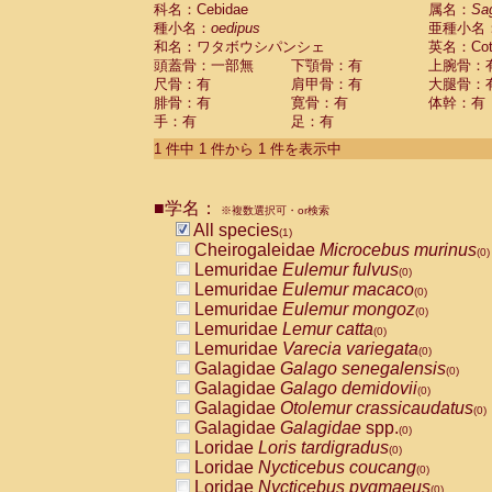
科名：Cebidae
Cebidae
Saguinus midas
属名：
Sa
(0)
種小名：
oedipus
亜種小名
Cebidae
Saguinus mystax
(0)
和名：ワタボウシパンシェ
英名：Cotto
Cebidae
Saguinus nigricollis
(0)
頭蓋骨：一部無
下顎骨：有
上腕骨：
Cebidae
Saguinus oedipus
(1)
尺骨：有
肩甲骨：有
大腿骨：
Cebidae
Saguinus weddelli
(0)
腓骨：有
寛骨：有
体幹：有
Cebidae
Saguinus
spp.
(0)
手：有
足：有
Cebidae
Aotus trivirgatus
(0)
Cebidae
Cebus albifrons
1 件中 1 件から 1 件を表示中
(0)
Cebidae
Cebus apella
(0)
Cebidae
Cebus capucinus
(0)
■学名：
Cebidae
Cebus nigrivittatus
※複数選択可・or検索
(0)
Cebidae
Cebus
spp.
All species
(0)
(1)
Cebidae
Saimiri boliviensis
Cheirogaleidae
Microcebus murinus
(0)
(0)
Cebidae
Saimiri sciureus
Lemuridae
Eulemur fulvus
(0)
(0)
Atelidae
Alouatta caraya
Lemuridae
Eulemur macaco
(0)
(0)
Atelidae
Alouatta fusca
Lemuridae
Eulemur mongoz
(0)
(0)
Atelidae
Alouatta seniculus
Lemuridae
Lemur catta
(0)
(0)
Atelidae
Alouatta
spp.
Lemuridae
Varecia variegata
(0)
(0)
Atelidae
Ateles belzebuth
Galagidae
Galago senegalensis
(0)
(0)
Atelidae
Ateles geoffroyi
Galagidae
Galago demidovii
(0)
(0)
Atelidae
Ateles paniscus
Galagidae
Otolemur crassicaudatus
(0)
(0)
Atelidae
Ateles
spp.
Galagidae
Galagidae
spp.
(0)
(0)
Atelidae
Lagothrix lagothricha
Loridae
Loris tardigradus
(0)
(0)
Atelidae
Lagothrix lagothricha cana
Loridae
Nycticebus coucang
(0)
(0)
Pitheciidae
Cacajao calvus rubicundu
Loridae
Nycticebus pygmaeus
(0)