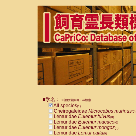
■学名：
※複数選択可・or検索
All species
(1)
Cheirogaleidae
Microcebus murinus
(0)
Lemuridae
Eulemur fulvus
(0)
Lemuridae
Eulemur macaco
(0)
Lemuridae
Eulemur mongoz
(0)
Lemuridae
Lemur catta
(0)