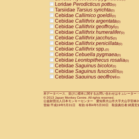
Pitheciidae
Callicebus cupreus
Loridae
Perodicticus potto
(0)
(0)
Pitheciidae
Callicebus donacophilus
Tarsiidae
Tarsius syrichta
(0
(0)
Pitheciidae
Callicebus moloch
Cebidae
Callimico goeldii
(0)
(0)
Pitheciidae
Callicebus torquatus
Cebidae
Callithrix argentata
(0)
(0)
Pitheciidae
Callicebus
spp.
Cebidae
Callithrix geoffroyi
(0)
(0)
Pitheciidae
Chiropotes satanas
Cebidae
Callithrix humeralifer
(0)
(0)
Pitheciidae
Pithecia monachus
Cebidae
Callithrix jacchus
(0)
(0)
Pitheciidae
Pithecia pithecia
Cebidae
Callithrix penicillata
(0)
(0)
Cercopithecidae
Cercocebus agilis
Cebidae
Callithrix
spp.
(0)
(0)
Cercopithecidae
Cercocebus galeritus
Cebidae
Cebuella pygmaea
(0)
Cercopithecidae
Cercocebus torquatu
Cebidae
Leontopithecus rosalia
(0)
Cercopithecidae
Cercocebus torquatus
Cebidae
Saguinus bicolor
(0)
Cercopithecidae
Cercocebus torquatu
Cebidae
Saguinus fuscicollis
(0)
Cercopithecidae
Cercocebus
hybrid
Cebidae
Saguinus geoffroyi
(0)
(0)
Cercopithecidae
Cercocebus
spp.
Cebidae
Saguinus imperator
(0)
(0)
Cercopithecidae
Lophocebus albigen
Cebidae
Saguinus labiatus
(0)
Cercopithecidae
Papio anubis
Cebidae
Saguinus leucopus
本データベース、並びに標本に関するお問い合わせはキュレーター・新宅勇太までお願い
(0)
(0)
© 2013 Japan Monkey Centre. All rights reserved.
Cercopithecidae
Papio cynocephalus
Cebidae
Saguinus midas
(
(0)
公益財団法人日本モンキーセンター 愛知県犬山市大字犬山字官林26番
Cercopithecidae
Papio hamadryas
Cebidae
Saguinus mystax
(0)
登録:平成19年5月31日 有効:令和4年5月30日 取扱責任者:綿貫宏
(0)
Cercopithecidae
Papio papio
Cebidae
Saguinus nigricollis
(0)
(0)
Cercopithecidae
Papio
spp.
Cebidae
Saguinus oedipus
(0)
(1)
Cercopithecidae
Mandrillus leucopha
Cebidae
Saguinus weddelli
(0)
Cercopithecidae
Mandrillus sphinx
Cebidae
Saguinus
spp.
(0)
(0)
Cercopithecidae
Theropithecus gelad
Cebidae
Aotus trivirgatus
(0)
Cercopithecidae
Macaca arctoides
Cebidae
Cebus albifrons
(0)
(0)