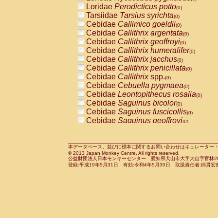
Pitheciidae
Callicebus cupreus
Loridae
Perodicticus potto
(0)
(0)
Pitheciidae
Callicebus donacophilus
Tarsiidae
Tarsius syrichta
(0
(0)
Pitheciidae
Callicebus moloch
Cebidae
Callimico goeldii
(0)
(0)
Pitheciidae
Callicebus torquatus
Cebidae
Callithrix argentata
(0)
(0)
Pitheciidae
Callicebus
spp.
Cebidae
Callithrix geoffroyi
(0)
(0)
Pitheciidae
Chiropotes satanas
Cebidae
Callithrix humeralifer
(0)
(0)
Pitheciidae
Pithecia monachus
Cebidae
Callithrix jacchus
(0)
(0)
Pitheciidae
Pithecia pithecia
Cebidae
Callithrix penicillata
(0)
(0)
Cercopithecidae
Cercocebus agilis
Cebidae
Callithrix
spp.
(0)
(0)
Cercopithecidae
Cercocebus galeritus
Cebidae
Cebuella pygmaea
(0)
Cercopithecidae
Cercocebus torquatu
Cebidae
Leontopithecus rosalia
(0)
Cercopithecidae
Cercocebus torquatus
Cebidae
Saguinus bicolor
(0)
Cercopithecidae
Cercocebus torquatu
Cebidae
Saguinus fuscicollis
(0)
Cercopithecidae
Cercocebus
hybrid
Cebidae
Saguinus geoffroyi
(0)
(0)
Cercopithecidae
Cercocebus
spp.
Cebidae
Saguinus imperator
(0)
(0)
Cercopithecidae
Lophocebus albigen
Cebidae
Saguinus labiatus
(0)
Cercopithecidae
Papio anubis
Cebidae
Saguinus leucopus
本データベース、並びに標本に関するお問い合わせはキュレーター・新宅勇太までお願い
(0)
(0)
© 2013 Japan Monkey Centre. All rights reserved.
Cercopithecidae
Papio cynocephalus
Cebidae
Saguinus midas
(
(0)
公益財団法人日本モンキーセンター 愛知県犬山市大字犬山字官林26番
Cercopithecidae
Papio hamadryas
Cebidae
Saguinus mystax
(0)
登録:平成19年5月31日 有効:令和4年5月30日 取扱責任者:綿貫宏
(0)
Cercopithecidae
Papio papio
Cebidae
Saguinus nigricollis
(0)
(0)
Cercopithecidae
Papio
spp.
Cebidae
Saguinus oedipus
(0)
(1)
Cercopithecidae
Mandrillus leucopha
Cebidae
Saguinus weddelli
(0)
Cercopithecidae
Mandrillus sphinx
Cebidae
Saguinus
spp.
(0)
(0)
Cercopithecidae
Theropithecus gelad
Cebidae
Aotus trivirgatus
(0)
Cercopithecidae
Macaca arctoides
Cebidae
Cebus albifrons
(0)
(0)