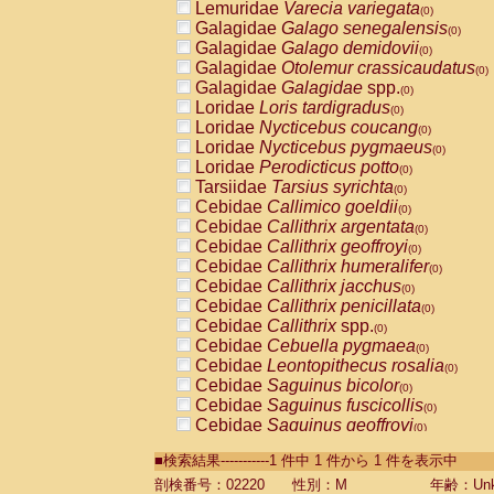
Lemuridae
Varecia variegata
(0)
Galagidae
Galago senegalensis
(0)
Galagidae
Galago demidovii
(0)
Galagidae
Otolemur crassicaudatus
(0)
Galagidae
Galagidae
spp.
(0)
Loridae
Loris tardigradus
(0)
Loridae
Nycticebus coucang
(0)
Loridae
Nycticebus pygmaeus
(0)
Loridae
Perodicticus potto
(0)
Tarsiidae
Tarsius syrichta
(0)
Cebidae
Callimico goeldii
(0)
Cebidae
Callithrix argentata
(0)
Cebidae
Callithrix geoffroyi
(0)
Cebidae
Callithrix humeralifer
(0)
Cebidae
Callithrix jacchus
(0)
Cebidae
Callithrix penicillata
(0)
Cebidae
Callithrix
spp.
(0)
Cebidae
Cebuella pygmaea
(0)
Cebidae
Leontopithecus rosalia
(0)
Cebidae
Saguinus bicolor
(0)
Cebidae
Saguinus fuscicollis
(0)
Cebidae
Saguinus geoffroyi
(0)
Cebidae
Saguinus imperator
(0)
■検索結果-----------1 件中 1 件から 1 件を表示中
Cebidae
Saguinus labiatus
(0)
Cebidae
Saguinus leucopus
剖検番号：02220
性別：M
年齢：Unk
(0)