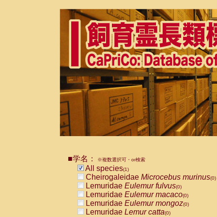
■学名：
※複数選択可・or検索
All species
(1)
Cheirogaleidae
Microcebus murinus
(0)
Lemuridae
Eulemur fulvus
(0)
Lemuridae
Eulemur macaco
(0)
Lemuridae
Eulemur mongoz
(0)
Lemuridae
Lemur catta
(0)