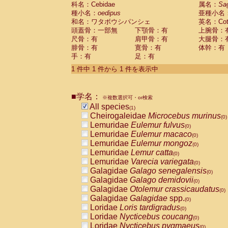
科名：Cebidae
Cebidae
Saguinus midas
属名：
Sa
(0)
種小名：
oedipus
亜種小名
Cebidae
Saguinus mystax
(0)
和名：ワタボウシパンシェ
英名：Cotto
Cebidae
Saguinus nigricollis
(0)
頭蓋骨：一部無
下顎骨：有
上腕骨：
Cebidae
Saguinus oedipus
(1)
尺骨：有
肩甲骨：有
大腿骨：
Cebidae
Saguinus weddelli
(0)
腓骨：有
寛骨：有
体幹：有
Cebidae
Saguinus
spp.
(0)
手：有
足：有
Cebidae
Aotus trivirgatus
(0)
Cebidae
Cebus albifrons
1 件中 1 件から 1 件を表示中
(0)
Cebidae
Cebus apella
(0)
Cebidae
Cebus capucinus
(0)
■学名：
Cebidae
Cebus nigrivittatus
※複数選択可・or検索
(0)
Cebidae
Cebus
spp.
All species
(0)
(1)
Cebidae
Saimiri boliviensis
Cheirogaleidae
Microcebus murinus
(0)
(0)
Cebidae
Saimiri sciureus
Lemuridae
Eulemur fulvus
(0)
(0)
Atelidae
Alouatta caraya
Lemuridae
Eulemur macaco
(0)
(0)
Atelidae
Alouatta fusca
Lemuridae
Eulemur mongoz
(0)
(0)
Atelidae
Alouatta seniculus
Lemuridae
Lemur catta
(0)
(0)
Atelidae
Alouatta
spp.
Lemuridae
Varecia variegata
(0)
(0)
Atelidae
Ateles belzebuth
Galagidae
Galago senegalensis
(0)
(0)
Atelidae
Ateles geoffroyi
Galagidae
Galago demidovii
(0)
(0)
Atelidae
Ateles paniscus
Galagidae
Otolemur crassicaudatus
(0)
(0)
Atelidae
Ateles
spp.
Galagidae
Galagidae
spp.
(0)
(0)
Atelidae
Lagothrix lagothricha
Loridae
Loris tardigradus
(0)
(0)
Atelidae
Lagothrix lagothricha cana
Loridae
Nycticebus coucang
(0)
(0)
Pitheciidae
Cacajao calvus rubicundu
Loridae
Nycticebus pygmaeus
(0)