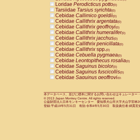
Pitheciidae
Callicebus cupreus
Loridae
Perodicticus potto
(0)
(0)
Pitheciidae
Callicebus donacophilus
Tarsiidae
Tarsius syrichta
(0
(0)
Pitheciidae
Callicebus moloch
Cebidae
Callimico goeldii
(0)
(0)
Pitheciidae
Callicebus torquatus
Cebidae
Callithrix argentata
(0)
(0)
Pitheciidae
Callicebus
spp.
Cebidae
Callithrix geoffroyi
(0)
(0)
Pitheciidae
Chiropotes satanas
Cebidae
Callithrix humeralifer
(0)
(0)
Pitheciidae
Pithecia monachus
Cebidae
Callithrix jacchus
(0)
(0)
Pitheciidae
Pithecia pithecia
Cebidae
Callithrix penicillata
(0)
(0)
Cercopithecidae
Cercocebus agilis
Cebidae
Callithrix
spp.
(0)
(0)
Cercopithecidae
Cercocebus galeritus
Cebidae
Cebuella pygmaea
(0)
Cercopithecidae
Cercocebus torquatu
Cebidae
Leontopithecus rosalia
(0)
Cercopithecidae
Cercocebus torquatus
Cebidae
Saguinus bicolor
(0)
Cercopithecidae
Cercocebus torquatu
Cebidae
Saguinus fuscicollis
(0)
Cercopithecidae
Cercocebus
hybrid
Cebidae
Saguinus geoffroyi
(0)
(0)
Cercopithecidae
Cercocebus
spp.
Cebidae
Saguinus imperator
(0)
(0)
Cercopithecidae
Lophocebus albigen
Cebidae
Saguinus labiatus
(0)
Cercopithecidae
Papio anubis
Cebidae
Saguinus leucopus
本データベース、並びに標本に関するお問い合わせはキュレーター・新宅勇太までお願い
(0)
(0)
© 2013 Japan Monkey Centre. All rights reserved.
Cercopithecidae
Papio cynocephalus
Cebidae
Saguinus midas
(
(0)
公益財団法人日本モンキーセンター 愛知県犬山市大字犬山字官林26番
Cercopithecidae
Papio hamadryas
Cebidae
Saguinus mystax
(0)
登録:平成19年5月31日 有効:令和4年5月30日 取扱責任者:綿貫宏
(0)
Cercopithecidae
Papio papio
Cebidae
Saguinus nigricollis
(0)
(0)
Cercopithecidae
Papio
spp.
Cebidae
Saguinus oedipus
(0)
(1)
Cercopithecidae
Mandrillus leucopha
Cebidae
Saguinus weddelli
(0)
Cercopithecidae
Mandrillus sphinx
Cebidae
Saguinus
spp.
(0)
(0)
Cercopithecidae
Theropithecus gelad
Cebidae
Aotus trivirgatus
(0)
Cercopithecidae
Macaca arctoides
Cebidae
Cebus albifrons
(0)
(0)