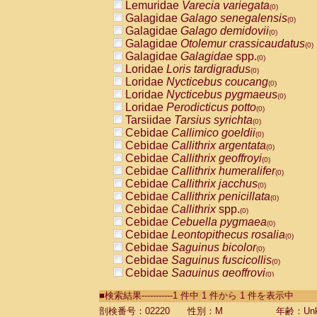
Lemuridae
Varecia variegata
(0)
Galagidae
Galago senegalensis
(0)
Galagidae
Galago demidovii
(0)
Galagidae
Otolemur crassicaudatus
(0)
Galagidae
Galagidae
spp.
(0)
Loridae
Loris tardigradus
(0)
Loridae
Nycticebus coucang
(0)
Loridae
Nycticebus pygmaeus
(0)
Loridae
Perodicticus potto
(0)
Tarsiidae
Tarsius syrichta
(0)
Cebidae
Callimico goeldii
(0)
Cebidae
Callithrix argentata
(0)
Cebidae
Callithrix geoffroyi
(0)
Cebidae
Callithrix humeralifer
(0)
Cebidae
Callithrix jacchus
(0)
Cebidae
Callithrix penicillata
(0)
Cebidae
Callithrix
spp.
(0)
Cebidae
Cebuella pygmaea
(0)
Cebidae
Leontopithecus rosalia
(0)
Cebidae
Saguinus bicolor
(0)
Cebidae
Saguinus fuscicollis
(0)
Cebidae
Saguinus geoffroyi
(0)
Cebidae
Saguinus imperator
(0)
■検索結果-----------1 件中 1 件から 1 件を表示中
Cebidae
Saguinus labiatus
(0)
Cebidae
Saguinus leucopus
剖検番号：02220
性別：M
年齢：Unk
(0)