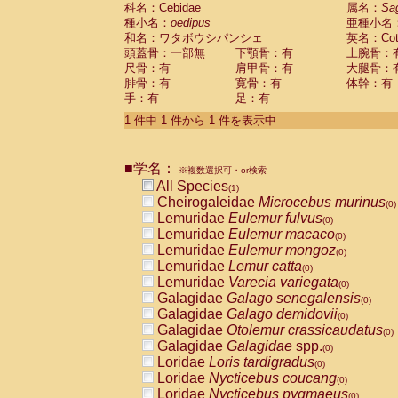
科名：Cebidae
Cebidae
Saguinus midas
属名：
Sa
(0)
種小名：
oedipus
亜種小名
Cebidae
Saguinus mystax
(0)
和名：ワタボウシパンシェ
英名：Cotto
Cebidae
Saguinus nigricollis
(0)
頭蓋骨：一部無
下顎骨：有
上腕骨：
Cebidae
Saguinus oedipus
(1)
尺骨：有
肩甲骨：有
大腿骨：
Cebidae
Saguinus weddelli
(0)
腓骨：有
寛骨：有
体幹：有
Cebidae
Saguinus
spp.
(0)
手：有
足：有
Cebidae
Aotus trivirgatus
(0)
Cebidae
Cebus albifrons
1 件中 1 件から 1 件を表示中
(0)
Cebidae
Cebus apella
(0)
Cebidae
Cebus capucinus
(0)
■学名：
Cebidae
Cebus nigrivittatus
※複数選択可・or検索
(0)
Cebidae
Cebus
spp.
All Species
(0)
(1)
Cebidae
Saimiri boliviensis
Cheirogaleidae
Microcebus murinus
(0)
(0)
Cebidae
Saimiri sciureus
Lemuridae
Eulemur fulvus
(0)
(0)
Atelidae
Alouatta caraya
Lemuridae
Eulemur macaco
(0)
(0)
Atelidae
Alouatta fusca
Lemuridae
Eulemur mongoz
(0)
(0)
Atelidae
Alouatta seniculus
Lemuridae
Lemur catta
(0)
(0)
Atelidae
Alouatta
spp.
Lemuridae
Varecia variegata
(0)
(0)
Atelidae
Ateles belzebuth
Galagidae
Galago senegalensis
(0)
(0)
Atelidae
Ateles geoffroyi
Galagidae
Galago demidovii
(0)
(0)
Atelidae
Ateles paniscus
Galagidae
Otolemur crassicaudatus
(0)
(0)
Atelidae
Ateles
spp.
Galagidae
Galagidae
spp.
(0)
(0)
Atelidae
Lagothrix lagothricha
Loridae
Loris tardigradus
(0)
(0)
Atelidae
Lagothrix lagothricha cana
Loridae
Nycticebus coucang
(0)
(0)
Pitheciidae
Cacajao calvus rubicundu
Loridae
Nycticebus pygmaeus
(0)