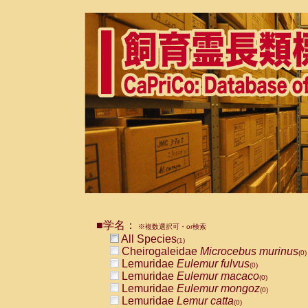
■学名：
※複数選択可・or検索
All Species
(1)
Cheirogaleidae
Microcebus murinus
(0)
Lemuridae
Eulemur fulvus
(0)
Lemuridae
Eulemur macaco
(0)
Lemuridae
Eulemur mongoz
(0)
Lemuridae
Lemur catta
(0)