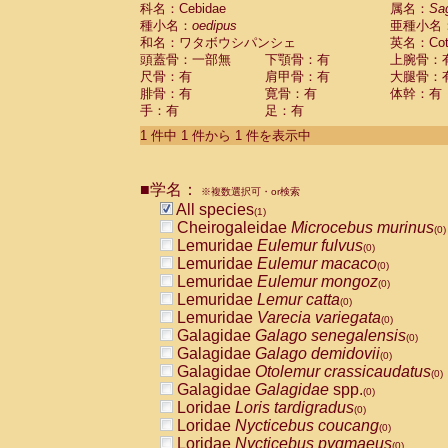
科名：Cebidae
Cebidae
Saguinus midas
属名：
Sa
(0)
種小名：
oedipus
亜種小名
Cebidae
Saguinus mystax
(0)
和名：ワタボウシパンシェ
英名：Cotto
Cebidae
Saguinus nigricollis
(0)
頭蓋骨：一部無
下顎骨：有
上腕骨：
Cebidae
Saguinus oedipus
(1)
尺骨：有
肩甲骨：有
大腿骨：
Cebidae
Saguinus weddelli
(0)
腓骨：有
寛骨：有
体幹：有
Cebidae
Saguinus
spp.
(0)
手：有
足：有
Cebidae
Aotus trivirgatus
(0)
Cebidae
Cebus albifrons
1 件中 1 件から 1 件を表示中
(0)
Cebidae
Cebus apella
(0)
Cebidae
Cebus capucinus
(0)
■学名：
Cebidae
Cebus nigrivittatus
※複数選択可・or検索
(0)
Cebidae
Cebus
spp.
All species
(0)
(1)
Cebidae
Saimiri boliviensis
Cheirogaleidae
Microcebus murinus
(0)
(0)
Cebidae
Saimiri sciureus
Lemuridae
Eulemur fulvus
(0)
(0)
Atelidae
Alouatta caraya
Lemuridae
Eulemur macaco
(0)
(0)
Atelidae
Alouatta fusca
Lemuridae
Eulemur mongoz
(0)
(0)
Atelidae
Alouatta seniculus
Lemuridae
Lemur catta
(0)
(0)
Atelidae
Alouatta
spp.
Lemuridae
Varecia variegata
(0)
(0)
Atelidae
Ateles belzebuth
Galagidae
Galago senegalensis
(0)
(0)
Atelidae
Ateles geoffroyi
Galagidae
Galago demidovii
(0)
(0)
Atelidae
Ateles paniscus
Galagidae
Otolemur crassicaudatus
(0)
(0)
Atelidae
Ateles
spp.
Galagidae
Galagidae
spp.
(0)
(0)
Atelidae
Lagothrix lagothricha
Loridae
Loris tardigradus
(0)
(0)
Atelidae
Lagothrix lagothricha cana
Loridae
Nycticebus coucang
(0)
(0)
Pitheciidae
Cacajao calvus rubicundu
Loridae
Nycticebus pygmaeus
(0)