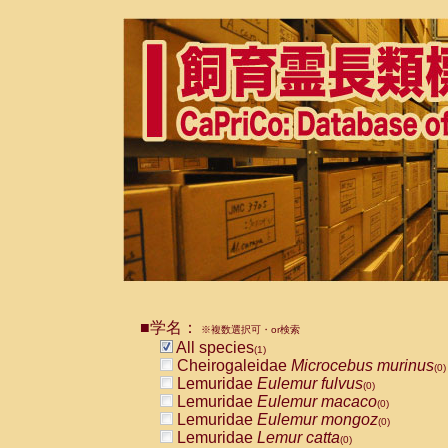
■学名：
※複数選択可・or検索
All species
(1)
Cheirogaleidae
Microcebus murinus
(0)
Lemuridae
Eulemur fulvus
(0)
Lemuridae
Eulemur macaco
(0)
Lemuridae
Eulemur mongoz
(0)
Lemuridae
Lemur catta
(0)