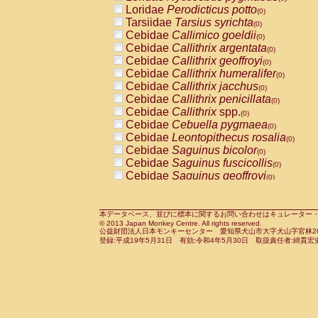
Pitheciidae
Callicebus cupreus
Loridae
Perodicticus potto
(0)
(0)
Pitheciidae
Callicebus donacophilus
Tarsiidae
Tarsius syrichta
(0
(0)
Pitheciidae
Callicebus moloch
Cebidae
Callimico goeldii
(0)
(0)
Pitheciidae
Callicebus torquatus
Cebidae
Callithrix argentata
(0)
(0)
Pitheciidae
Callicebus
spp.
Cebidae
Callithrix geoffroyi
(0)
(0)
Pitheciidae
Chiropotes satanas
Cebidae
Callithrix humeralifer
(0)
(0)
Pitheciidae
Pithecia monachus
Cebidae
Callithrix jacchus
(0)
(0)
Pitheciidae
Pithecia pithecia
Cebidae
Callithrix penicillata
(0)
(0)
Cercopithecidae
Cercocebus agilis
Cebidae
Callithrix
spp.
(0)
(0)
Cercopithecidae
Cercocebus galeritus
Cebidae
Cebuella pygmaea
(0)
Cercopithecidae
Cercocebus torquatu
Cebidae
Leontopithecus rosalia
(0)
Cercopithecidae
Cercocebus torquatus
Cebidae
Saguinus bicolor
(0)
Cercopithecidae
Cercocebus torquatu
Cebidae
Saguinus fuscicollis
(0)
Cercopithecidae
Cercocebus
hybrid
Cebidae
Saguinus geoffroyi
(0)
(0)
Cercopithecidae
Cercocebus
spp.
Cebidae
Saguinus imperator
(0)
(0)
Cercopithecidae
Lophocebus albigen
Cebidae
Saguinus labiatus
(0)
Cercopithecidae
Papio anubis
Cebidae
Saguinus leucopus
本データベース、並びに標本に関するお問い合わせはキュレーター・新宅勇太までお願い
(0)
(0)
© 2013 Japan Monkey Centre. All rights reserved.
Cercopithecidae
Papio cynocephalus
Cebidae
Saguinus midas
(
(0)
公益財団法人日本モンキーセンター 愛知県犬山市大字犬山字官林26番
Cercopithecidae
Papio hamadryas
Cebidae
Saguinus mystax
(0)
登録:平成19年5月31日 有効:令和4年5月30日 取扱責任者:綿貫宏
(0)
Cercopithecidae
Papio papio
Cebidae
Saguinus nigricollis
(0)
(0)
Cercopithecidae
Papio
spp.
Cebidae
Saguinus oedipus
(0)
(1)
Cercopithecidae
Mandrillus leucopha
Cebidae
Saguinus weddelli
(0)
Cercopithecidae
Mandrillus sphinx
Cebidae
Saguinus
spp.
(0)
(0)
Cercopithecidae
Theropithecus gelad
Cebidae
Aotus trivirgatus
(0)
Cercopithecidae
Macaca arctoides
Cebidae
Cebus albifrons
(0)
(0)