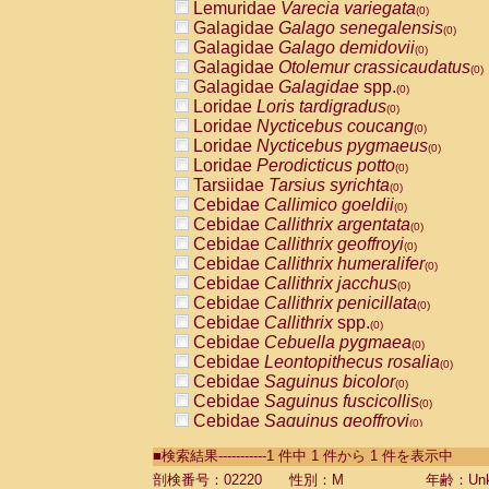
Lemuridae
Varecia variegata
(0)
Galagidae
Galago senegalensis
(0)
Galagidae
Galago demidovii
(0)
Galagidae
Otolemur crassicaudatus
(0)
Galagidae
Galagidae
spp.
(0)
Loridae
Loris tardigradus
(0)
Loridae
Nycticebus coucang
(0)
Loridae
Nycticebus pygmaeus
(0)
Loridae
Perodicticus potto
(0)
Tarsiidae
Tarsius syrichta
(0)
Cebidae
Callimico goeldii
(0)
Cebidae
Callithrix argentata
(0)
Cebidae
Callithrix geoffroyi
(0)
Cebidae
Callithrix humeralifer
(0)
Cebidae
Callithrix jacchus
(0)
Cebidae
Callithrix penicillata
(0)
Cebidae
Callithrix
spp.
(0)
Cebidae
Cebuella pygmaea
(0)
Cebidae
Leontopithecus rosalia
(0)
Cebidae
Saguinus bicolor
(0)
Cebidae
Saguinus fuscicollis
(0)
Cebidae
Saguinus geoffroyi
(0)
Cebidae
Saguinus imperator
(0)
■検索結果-----------1 件中 1 件から 1 件を表示中
Cebidae
Saguinus labiatus
(0)
Cebidae
Saguinus leucopus
剖検番号：02220
性別：M
年齢：Unk
(0)