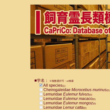
■学名：
※複数選択可・or検索
All species
(1)
Cheirogaleidae
Microcebus murinus
(0)
Lemuridae
Eulemur fulvus
(0)
Lemuridae
Eulemur macaco
(0)
Lemuridae
Eulemur mongoz
(0)
Lemuridae
Lemur catta
(0)