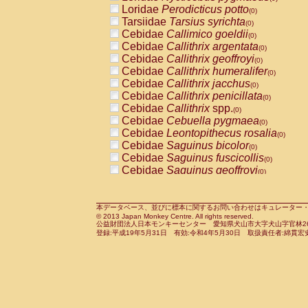
Pitheciidae
Callicebus cupreus
Loridae
Perodicticus potto
(0)
(0)
Pitheciidae
Callicebus donacophilus
Tarsiidae
Tarsius syrichta
(0
(0)
Pitheciidae
Callicebus moloch
Cebidae
Callimico goeldii
(0)
(0)
Pitheciidae
Callicebus torquatus
Cebidae
Callithrix argentata
(0)
(0)
Pitheciidae
Callicebus
spp.
Cebidae
Callithrix geoffroyi
(0)
(0)
Pitheciidae
Chiropotes satanas
Cebidae
Callithrix humeralifer
(0)
(0)
Pitheciidae
Pithecia monachus
Cebidae
Callithrix jacchus
(0)
(0)
Pitheciidae
Pithecia pithecia
Cebidae
Callithrix penicillata
(0)
(0)
Cercopithecidae
Cercocebus agilis
Cebidae
Callithrix
spp.
(0)
(0)
Cercopithecidae
Cercocebus galeritus
Cebidae
Cebuella pygmaea
(0)
Cercopithecidae
Cercocebus torquatu
Cebidae
Leontopithecus rosalia
(0)
Cercopithecidae
Cercocebus torquatus
Cebidae
Saguinus bicolor
(0)
Cercopithecidae
Cercocebus torquatu
Cebidae
Saguinus fuscicollis
(0)
Cercopithecidae
Cercocebus
hybrid
Cebidae
Saguinus geoffroyi
(0)
(0)
Cercopithecidae
Cercocebus
spp.
Cebidae
Saguinus imperator
(0)
(0)
Cercopithecidae
Lophocebus albigen
Cebidae
Saguinus labiatus
(0)
Cercopithecidae
Papio anubis
Cebidae
Saguinus leucopus
本データベース、並びに標本に関するお問い合わせはキュレーター・新宅勇太までお願い
(0)
(0)
© 2013 Japan Monkey Centre. All rights reserved.
Cercopithecidae
Papio cynocephalus
Cebidae
Saguinus midas
(
(0)
公益財団法人日本モンキーセンター 愛知県犬山市大字犬山字官林26番
Cercopithecidae
Papio hamadryas
Cebidae
Saguinus mystax
(0)
登録:平成19年5月31日 有効:令和4年5月30日 取扱責任者:綿貫宏
(0)
Cercopithecidae
Papio papio
Cebidae
Saguinus nigricollis
(0)
(0)
Cercopithecidae
Papio
spp.
Cebidae
Saguinus oedipus
(0)
(1)
Cercopithecidae
Mandrillus leucopha
Cebidae
Saguinus weddelli
(0)
Cercopithecidae
Mandrillus sphinx
Cebidae
Saguinus
spp.
(0)
(0)
Cercopithecidae
Theropithecus gelad
Cebidae
Aotus trivirgatus
(0)
Cercopithecidae
Macaca arctoides
Cebidae
Cebus albifrons
(0)
(0)