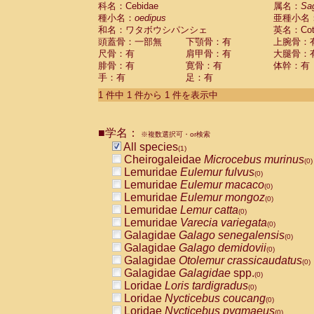
科名：Cebidae
Cebidae
Saguinus midas
属名：
Sa
(0)
種小名：
oedipus
亜種小名
Cebidae
Saguinus mystax
(0)
和名：ワタボウシパンシェ
英名：Cotto
Cebidae
Saguinus nigricollis
(0)
頭蓋骨：一部無
下顎骨：有
上腕骨：
Cebidae
Saguinus oedipus
(1)
尺骨：有
肩甲骨：有
大腿骨：
Cebidae
Saguinus weddelli
(0)
腓骨：有
寛骨：有
体幹：有
Cebidae
Saguinus
spp.
(0)
手：有
足：有
Cebidae
Aotus trivirgatus
(0)
Cebidae
Cebus albifrons
1 件中 1 件から 1 件を表示中
(0)
Cebidae
Cebus apella
(0)
Cebidae
Cebus capucinus
(0)
■学名：
Cebidae
Cebus nigrivittatus
※複数選択可・or検索
(0)
Cebidae
Cebus
spp.
All species
(0)
(1)
Cebidae
Saimiri boliviensis
Cheirogaleidae
Microcebus murinus
(0)
(0)
Cebidae
Saimiri sciureus
Lemuridae
Eulemur fulvus
(0)
(0)
Atelidae
Alouatta caraya
Lemuridae
Eulemur macaco
(0)
(0)
Atelidae
Alouatta fusca
Lemuridae
Eulemur mongoz
(0)
(0)
Atelidae
Alouatta seniculus
Lemuridae
Lemur catta
(0)
(0)
Atelidae
Alouatta
spp.
Lemuridae
Varecia variegata
(0)
(0)
Atelidae
Ateles belzebuth
Galagidae
Galago senegalensis
(0)
(0)
Atelidae
Ateles geoffroyi
Galagidae
Galago demidovii
(0)
(0)
Atelidae
Ateles paniscus
Galagidae
Otolemur crassicaudatus
(0)
(0)
Atelidae
Ateles
spp.
Galagidae
Galagidae
spp.
(0)
(0)
Atelidae
Lagothrix lagothricha
Loridae
Loris tardigradus
(0)
(0)
Atelidae
Lagothrix lagothricha cana
Loridae
Nycticebus coucang
(0)
(0)
Pitheciidae
Cacajao calvus rubicundu
Loridae
Nycticebus pygmaeus
(0)