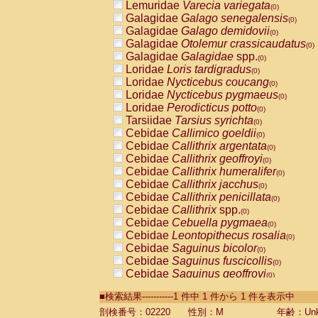
Lemuridae
Varecia variegata
(0)
Galagidae
Galago senegalensis
(0)
Galagidae
Galago demidovii
(0)
Galagidae
Otolemur crassicaudatus
(0)
Galagidae
Galagidae
spp.
(0)
Loridae
Loris tardigradus
(0)
Loridae
Nycticebus coucang
(0)
Loridae
Nycticebus pygmaeus
(0)
Loridae
Perodicticus potto
(0)
Tarsiidae
Tarsius syrichta
(0)
Cebidae
Callimico goeldii
(0)
Cebidae
Callithrix argentata
(0)
Cebidae
Callithrix geoffroyi
(0)
Cebidae
Callithrix humeralifer
(0)
Cebidae
Callithrix jacchus
(0)
Cebidae
Callithrix penicillata
(0)
Cebidae
Callithrix
spp.
(0)
Cebidae
Cebuella pygmaea
(0)
Cebidae
Leontopithecus rosalia
(0)
Cebidae
Saguinus bicolor
(0)
Cebidae
Saguinus fuscicollis
(0)
Cebidae
Saguinus geoffroyi
(0)
Cebidae
Saguinus imperator
(0)
■検索結果-----------1 件中 1 件から 1 件を表示中
Cebidae
Saguinus labiatus
(0)
Cebidae
Saguinus leucopus
剖検番号：02220
性別：M
年齢：Unk
(0)