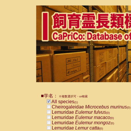
■学名：
※複数選択可・or検索
All species
(1)
Cheirogaleidae
Microcebus murinus
(0)
Lemuridae
Eulemur fulvus
(0)
Lemuridae
Eulemur macaco
(0)
Lemuridae
Eulemur mongoz
(0)
Lemuridae
Lemur catta
(0)