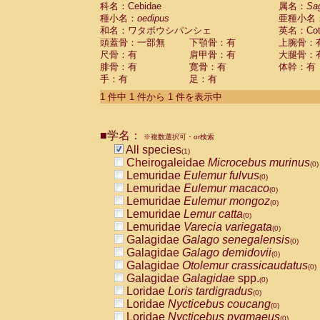
科名：Cebidae
Cebidae
Saguinus midas
属名：
Sa
(0)
種小名：
oedipus
亜種小名
Cebidae
Saguinus mystax
(0)
和名：ワタボウシパンシェ
英名：Cotto
Cebidae
Saguinus nigricollis
(0)
頭蓋骨：一部無
下顎骨：有
上腕骨：
Cebidae
Saguinus oedipus
(1)
尺骨：有
肩甲骨：有
大腿骨：
Cebidae
Saguinus weddelli
(0)
腓骨：有
寛骨：有
体幹：有
Cebidae
Saguinus
spp.
(0)
手：有
足：有
Cebidae
Aotus trivirgatus
(0)
Cebidae
Cebus albifrons
1 件中 1 件から 1 件を表示中
(0)
Cebidae
Cebus apella
(0)
Cebidae
Cebus capucinus
(0)
■学名：
Cebidae
Cebus nigrivittatus
※複数選択可・or検索
(0)
Cebidae
Cebus
spp.
All species
(0)
(1)
Cebidae
Saimiri boliviensis
Cheirogaleidae
Microcebus murinus
(0)
(0)
Cebidae
Saimiri sciureus
Lemuridae
Eulemur fulvus
(0)
(0)
Atelidae
Alouatta caraya
Lemuridae
Eulemur macaco
(0)
(0)
Atelidae
Alouatta fusca
Lemuridae
Eulemur mongoz
(0)
(0)
Atelidae
Alouatta seniculus
Lemuridae
Lemur catta
(0)
(0)
Atelidae
Alouatta
spp.
Lemuridae
Varecia variegata
(0)
(0)
Atelidae
Ateles belzebuth
Galagidae
Galago senegalensis
(0)
(0)
Atelidae
Ateles geoffroyi
Galagidae
Galago demidovii
(0)
(0)
Atelidae
Ateles paniscus
Galagidae
Otolemur crassicaudatus
(0)
(0)
Atelidae
Ateles
spp.
Galagidae
Galagidae
spp.
(0)
(0)
Atelidae
Lagothrix lagothricha
Loridae
Loris tardigradus
(0)
(0)
Atelidae
Lagothrix lagothricha cana
Loridae
Nycticebus coucang
(0)
(0)
Pitheciidae
Cacajao calvus rubicundu
Loridae
Nycticebus pygmaeus
(0)