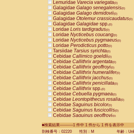
Lemuridae
Varecia variegata
(0)
Galagidae
Galago senegalensis
(0)
Galagidae
Galago demidovii
(0)
Galagidae
Otolemur crassicaudatus
(0)
Galagidae
Galagidae
spp.
(0)
Loridae
Loris tardigradus
(0)
Loridae
Nycticebus coucang
(0)
Loridae
Nycticebus pygmaeus
(0)
Loridae
Perodicticus potto
(0)
Tarsiidae
Tarsius syrichta
(0)
Cebidae
Callimico goeldii
(0)
Cebidae
Callithrix argentata
(0)
Cebidae
Callithrix geoffroyi
(0)
Cebidae
Callithrix humeralifer
(0)
Cebidae
Callithrix jacchus
(0)
Cebidae
Callithrix penicillata
(0)
Cebidae
Callithrix
spp.
(0)
Cebidae
Cebuella pygmaea
(0)
Cebidae
Leontopithecus rosalia
(0)
Cebidae
Saguinus bicolor
(0)
Cebidae
Saguinus fuscicollis
(0)
Cebidae
Saguinus geoffroyi
(0)
Cebidae
Saguinus imperator
(0)
■検索結果-----------1 件中 1 件から 1 件を表示中
Cebidae
Saguinus labiatus
(0)
Cebidae
Saguinus leucopus
剖検番号：02220
性別：M
年齢：Unk
(0)