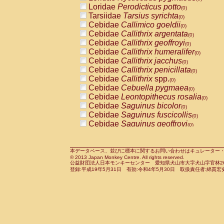
Pitheciidae
Callicebus cupreus
Loridae
Perodicticus potto
(0)
(0)
Pitheciidae
Callicebus donacophilus
Tarsiidae
Tarsius syrichta
(0
(0)
Pitheciidae
Callicebus moloch
Cebidae
Callimico goeldii
(0)
(0)
Pitheciidae
Callicebus torquatus
Cebidae
Callithrix argentata
(0)
(0)
Pitheciidae
Callicebus
spp.
Cebidae
Callithrix geoffroyi
(0)
(0)
Pitheciidae
Chiropotes satanas
Cebidae
Callithrix humeralifer
(0)
(0)
Pitheciidae
Pithecia monachus
Cebidae
Callithrix jacchus
(0)
(0)
Pitheciidae
Pithecia pithecia
Cebidae
Callithrix penicillata
(0)
(0)
Cercopithecidae
Cercocebus agilis
Cebidae
Callithrix
spp.
(0)
(0)
Cercopithecidae
Cercocebus galeritus
Cebidae
Cebuella pygmaea
(0)
Cercopithecidae
Cercocebus torquatu
Cebidae
Leontopithecus rosalia
(0)
Cercopithecidae
Cercocebus torquatus
Cebidae
Saguinus bicolor
(0)
Cercopithecidae
Cercocebus torquatu
Cebidae
Saguinus fuscicollis
(0)
Cercopithecidae
Cercocebus
hybrid
Cebidae
Saguinus geoffroyi
(0)
(0)
Cercopithecidae
Cercocebus
spp.
Cebidae
Saguinus imperator
(0)
(0)
Cercopithecidae
Lophocebus albigen
Cebidae
Saguinus labiatus
(0)
Cercopithecidae
Papio anubis
Cebidae
Saguinus leucopus
本データベース、並びに標本に関するお問い合わせはキュレーター・新宅勇太までお願い
(0)
(0)
© 2013 Japan Monkey Centre. All rights reserved.
Cercopithecidae
Papio cynocephalus
Cebidae
Saguinus midas
(
(0)
公益財団法人日本モンキーセンター 愛知県犬山市大字犬山字官林26番
Cercopithecidae
Papio hamadryas
Cebidae
Saguinus mystax
(0)
登録:平成19年5月31日 有効:令和4年5月30日 取扱責任者:綿貫宏
(0)
Cercopithecidae
Papio papio
Cebidae
Saguinus nigricollis
(0)
(0)
Cercopithecidae
Papio
spp.
Cebidae
Saguinus oedipus
(0)
(1)
Cercopithecidae
Mandrillus leucopha
Cebidae
Saguinus weddelli
(0)
Cercopithecidae
Mandrillus sphinx
Cebidae
Saguinus
spp.
(0)
(0)
Cercopithecidae
Theropithecus gelad
Cebidae
Aotus trivirgatus
(0)
Cercopithecidae
Macaca arctoides
Cebidae
Cebus albifrons
(0)
(0)